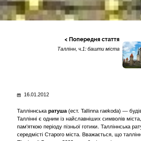
Попередня стаття
Таллінн, ч.1: башти міста
16.01.2012
Талліннська
ратуша
(ест. Tallinna raekoda) — бу
Таллінні є одним із найславніших символів міст
пам'яткою періоду пізньої готики. Талліннська р
середмісті Старого міста. Вважається, що таллі