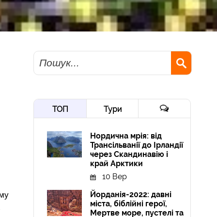
Пошук
ТОП
Тури
Нордична мрія: від
Трансільванії до Ірландії
через Скандинавію і
край Арктики
10 Вер
Йорданія-2022: давні
ому
міста, біблійні герої,
х
Мертве море, пустелі та