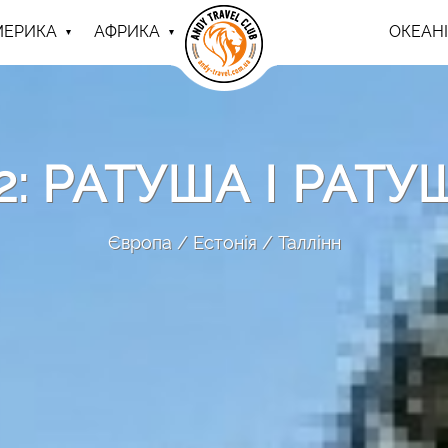
МЕРИКА
АФРИКА
ОКЕАНІ
.2: РАТУША І РА
Європа
Естонія
Таллінн