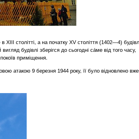
ХІІІ столітті, а на початку XV століття (1402—4) будів
игляд будівлі зберігся до сьогодні са́ме від того часу,
 покоїв приміщення.
ою атакою 9 березня 1944 року, її було відновлено вже