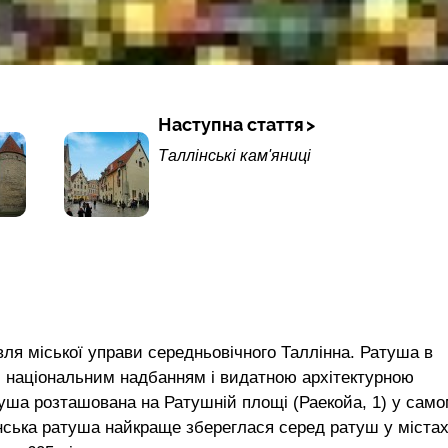
Наступна стаття
Таллінські кам'яниці
дівля міської управи середньовічного Таллінна. Ратуша в
а, національним надбанням і видатною архітектурною
атуша розташована на Ратушній площі (Раекойа, 1) у сам
ннська ратуша найкраще збереглася серед ратуш у міста