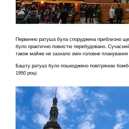
Первинно ратуша була споруджена приблизно ще в 
було практично повністю перебудовано. Сучасний в
також майже не зазнало змін головне планування
Башту ратуші було пошкоджено повітряною бомбов
1950 році.