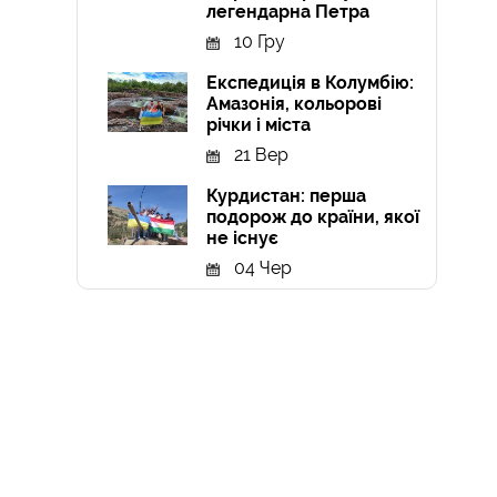
легендарна Петра
10 Гру
Експедиція в Колумбію:
Амазонія, кольорові
річки і міста
21 Вер
Курдистан: перша
подорож до країни, якої
не існує
04 Чер