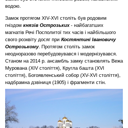
водою.
Замок протягом XIV-XVI століть був родовим
гніздом
князів Острозьких
- найбагатших
магнатів Речі Посполитої тих часів і найбільшого
свого розквіту досяг при
Костянтині Івановичу
Острозькому
. Протягом століть замок
неодноразово перебудовувався і модернізувався.
Станом на 2014 р. ансамбль замку становлять Вежа
Мурована (XIV століття), Кругла башта (XVI
століття), Богоявленський собор (XV-XVI століття),
надбрамна дзвіниця (1905) і фрагменти стін.