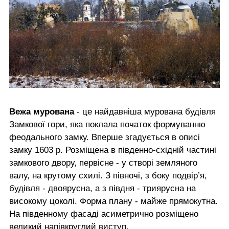
Вежа мурована
- це найдавніша мурована будівля
Замкової гори, яка поклала початок формуванню
феодального замку. Вперше згадується в описі
замку 1603 р. Розміщена в південно-східній частині
замкового двору, первісне - у створі земляного
валу, на крутому схилі. З півночі, з боку подвір’я,
будівля - двоярусна, а з півдня - триярусна на
високому цоколі. Форма плану - майже прямокутна.
На південному фасаді асиметрично розміщено
великий напівкруглий виступ.