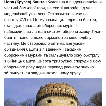
Нова (Кругла) башта
збудована в південно-західній
частині Замкової гори, на схилі пагорба під час
модернізації укріплень Острозького замку на
початку XVI ст. Це мурована циліндрична бастея,
яка підсилювала ріг оборонних мурів, і
найважливіша ланка в системі оборони замку. План
башти - коло, з якого вирізано трапецієподібну
частину. Це створювало оптимальні умови
об’єднання башти з південним і західним
оборонними мурами та збільшувало зону обстрілу
з бійниць башти. Висота триярусної споруди з боку
оборонного рову через перепад рельєфу значно
збільшується завдяки цокольному ярусу.