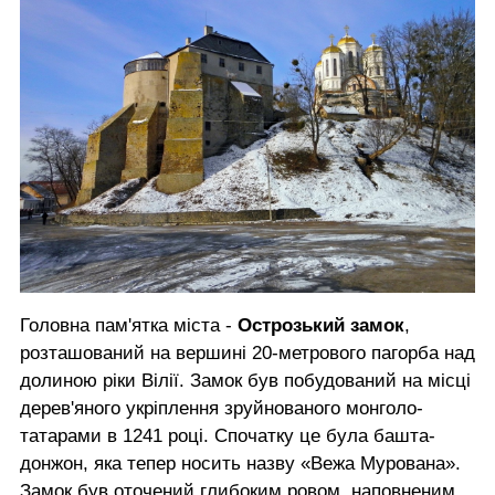
Головна пам'ятка міста -
Острозький замок
,
розташований на вершині 20-метрового пагорба над
долиною ріки Вілії. Замок був побудований на місці
дерев'яного укріплення зруйнованого монголо-
татарами в 1241 році. Спочатку це була башта-
донжон, яка тепер носить назву «Вежа Мурована».
Замок був оточений глибоким ровом, наповненим