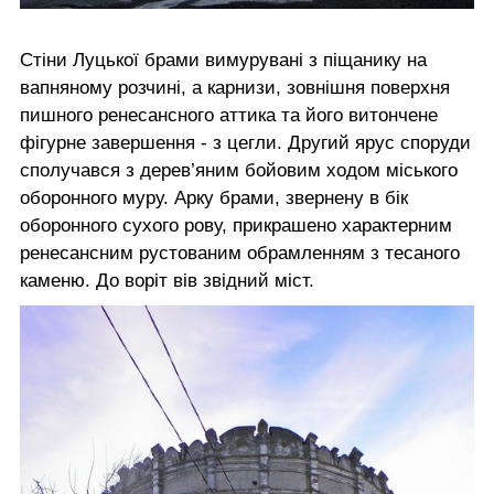
Стіни Луцької брами вимурувані з піщанику на
вапняному розчині, а карнизи, зовнішня поверхня
пишного ренесансного аттика та його витончене
фігурне завершення - з цегли. Другий ярус споруди
сполучався з дерев’яним бойовим ходом міського
оборонного муру. Арку брами, звернену в бік
оборонного сухого рову, прикрашено характерним
ренесансним рустованим обрамленням з тесаного
каменю. До воріт вів звідний міст.