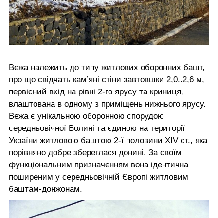
Вежа належить до типу житлових оборонних башт,
про що свідчать кам’яні стіни завтовшки 2,0..2,6 м,
первісний вхід на рівні 2-го ярусу та криниця,
влаштована в одному з приміщень нижнього ярусу.
Вежа є унікальною оборонною спорудою
середньовічної Волині та єдиною на території
України житловою баштою 2-ї половини XIV ст., яка
порівняно добре збереглася донині. За своїм
функціональним призначенням вона ідентична
поширеним у середньовічній Європі житловим
баштам-донжонам.