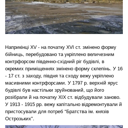
Наприкінці XV - на початку XVI ст. змінено форму
бійниць, перебудовано та укріплено величезним
контрфорсом південно-східний ріг будівлі, в
окремих приміщеннях змінено форму склепінь. У 16
- 17 ст. з заходу, півдня та сходу вежу укріплено
масивними контрфорсами. У 1797 р. верхній ярус
будівлі був настільки зруйнований, що його
розібрали й на початку XIX ст. відбудували заново.
У 1913 - 1915 рр. вежу капітально відремонтували й
пристосували для потреб “Братства ім. князів
Острозьких”.