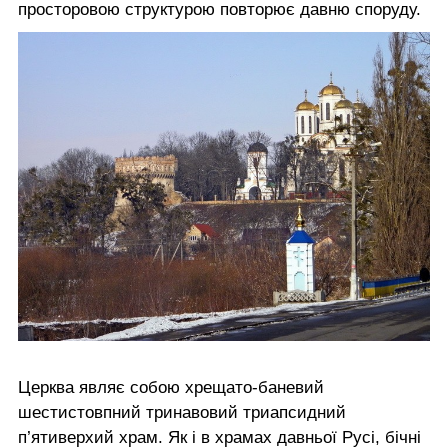
просторовою структурою повторює давню споруду.
Церква являє собою хрещато-баневий
шестистовпний тринавовий триапсидний
п’ятиверхий храм. Як і в храмах давньої Русі, бічні