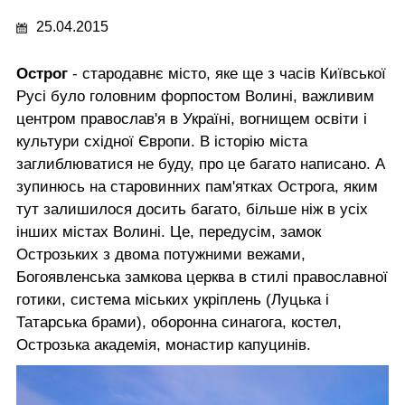
25.04.2015
Острог
- стародавнє місто, яке ще з часів Київської
Русі було головним форпостом Волині, важливим
центром православ'я в Україні, вогнищем освіти і
культури східної Європи. В історію міста
заглиблюватися не буду, про це багато написано. А
зупинюсь на старовинних пам'ятках Острога, яким
тут залишилося досить багато, більше ніж в усіх
інших містах Волині. Це, передусім, замок
Острозьких з двома потужними вежами,
Богоявленська замкова церква в стилі православної
готики, система міських укріплень (Луцька і
Татарська брами), оборонна синагога, костел,
Острозька академія, монастир капуцинів.