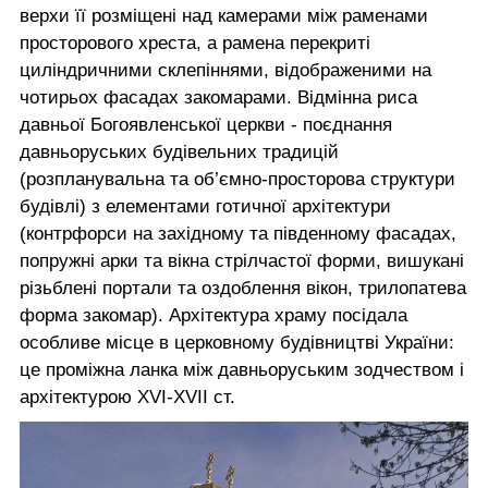
верхи її розміщені над камерами між раменами
просторового хреста, а рамена перекриті
циліндричними склепіннями, відображеними на
чотирьох фасадах закомарами. Відмінна риса
давньої Богоявленської церкви - поєднання
давньоруських будівельних традицій
(розпланувальна та об’ємно-просторова структури
будівлі) з елементами готичної архітектури
(контрфорси на західному та південному фасадах,
попружні арки та вікна стрілчастої форми, вишукані
різьблені портали та оздоблення вікон, трилопатева
форма закомар). Архітектура храму посідала
особливе місце в церковному будівництві України:
це проміжна ланка між давньоруським зодчеством і
архітектурою XVI-XVII ст.