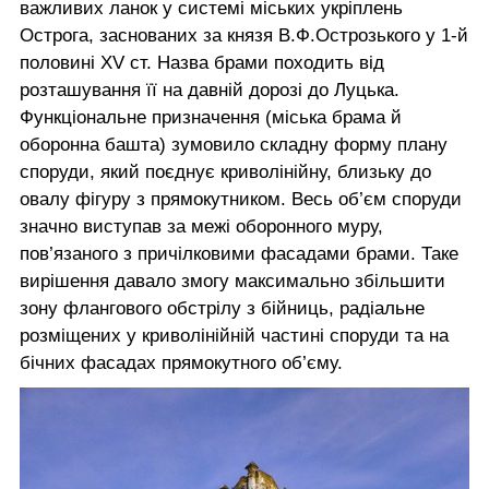
важливих ланок у системі міських укріплень
Острога, заснованих за князя В.Ф.Острозького у 1-й
половині XV ст. Назва брами походить від
розташування її на давній дорозі до Луцька.
Функціональне призначення (міська брама й
оборонна башта) зумовило складну форму плану
споруди, який поєднує криволінійну, близьку до
овалу фігуру з прямокутником. Весь об’єм споруди
значно виступав за межі оборонного муру,
пов’язаного з причілковими фасадами брами. Таке
вирішення давало змогу максимально збільшити
зону флангового обстрілу з бійниць, радіальне
розміщених у криволінійній частині споруди та на
бічних фасадах прямокутного об’єму.