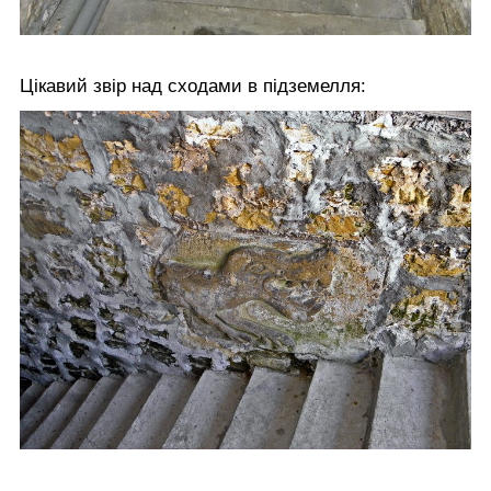
Цікавий звір над сходами в підземелля: