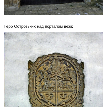
Герб Острозьких над порталом вежі: