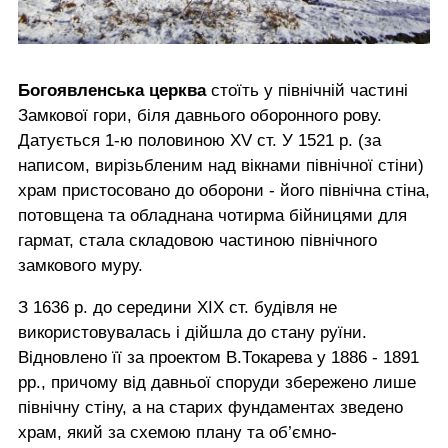
Богоявленська церква
стоїть у північній частині
Замкової гори, біля давнього оборонного рову.
Датується 1-ю половиною XV ст. У 1521 р. (за
написом, вирізьбленим над вікнами північної стіни)
храм пристосовано до оборони - його північна стіна,
потовщена та обладнана чотирма бійницями для
гармат, стала складовою частиною північного
замкового муру.
З 1636 р. до середини XIX ст. будівля не
використовувалась і дійшла до стану руїни.
Відновлено її за проектом В.Токарева у 1886 - 1891
рр., причому від давньої споруди збережено лише
північну стіну, а на старих фундаментах зведено
храм, який за схемою плану та об’ємно-