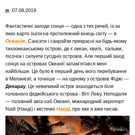
07.08.2019
Фантастичні заходи сонця — одна з тих речей, із-за
яких варто їхати на протилежний кінець світу — в
Океанію
. Сансети і санрайзи прекрасні на будь-якому
тихоокеанському острові, де є океан, хвилі, пальми,
пісочок і силуети сусідніх островів. Але перший захід
сонця на островах Океанії запам'ятався мені
найбільше. Це було в перший день мого перебування
в Меланезії, а точніше — на одному з островів Фіджі —
Денарау
. Це невеликий острів знаходиться біля
головного фіджійського острова - Віті Леву. Неподалік
— головний авіа-хаб Океанії, міжнародний аеропорт
Нанді
Nadi (Нанді) і містечко
, про яке я вже писав.