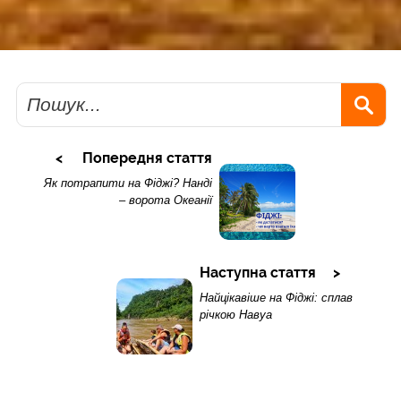
Пошук
Попередня стаття
Як потрапити на Фіджі? Нанді
– ворота Океанії
Наступна стаття
Найцікавіше на Фіджі: сплав
річкою Навуа