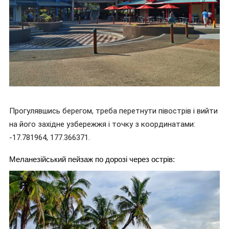
Прогулявшись берегом, треба перетнути півострів і вийти
на його західне узбережжя і точку з координатами:
-17.781964, 177.366371.
Меланезійський пейзаж по дорозі через острів: