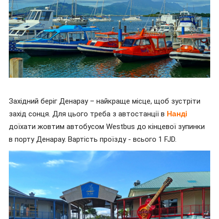
Західний беріг Денарау – найкраще місце, щоб зустріти
захід сонця. Для цього треба з автостанції в
Нанді
доїхати жовтим автобусом Westbus до кінцевої зупинки
в порту Денарау. Вартість проїзду - всього 1 FJD.