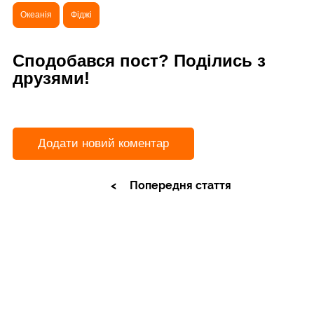
Океанія
Фіджі
Сподобався пост? Поділись з
друзями!
Додати новий коментар
Попередня стаття
Як потрапити на Фіджі? Нанді – ворота
Океанії
Наступна стаття
Найцікавіше на Фіджі: сплав річкою Навуа