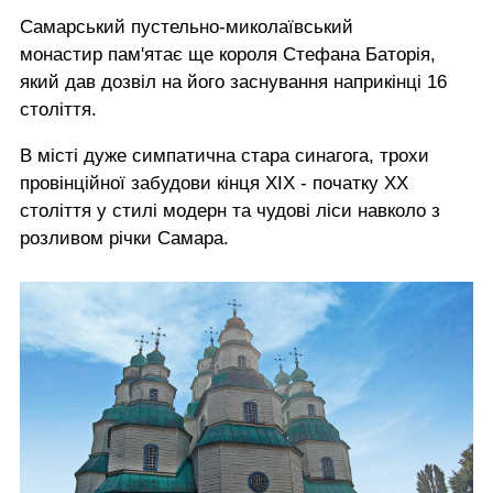
Самарський пустельно-миколаївський
монастир пам'ятає ще короля Стефана Баторія,
який дав дозвіл на його заснування наприкінці 16
століття.
В місті дуже симпатична стара синагога, трохи
провінційної забудови кінця ХІХ - початку ХХ
століття у стилі модерн та чудові ліси навколо з
розливом річки Самара.