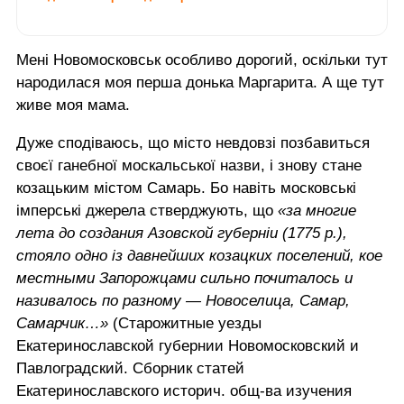
Мені Новомосковськ особливо дорогий, оскільки тут
народилася моя перша донька Маргарита. А ще тут
живе моя мама.
Дуже сподіваюсь, що місто невдовзі позбавиться
своєї ганебної москальської назви, і знову стане
козацьким містом Самарь. Бо навіть московські
імперські джерела стверджують, що
«за многие
лета до создания Азовской губерніи (1775 р.),
стояло одно із давнейших козацких поселений, кое
местными Запорожцами сильно почиталось и
називалось по разному — Новоселица, Самар,
Самарчик…»
(Старожитные уезды
Екатеринославской губернии Новомосковский и
Павлоградский. Сборник статей
Екатеринославского историч. общ-ва изучения