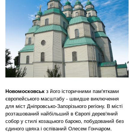
Новомосковськ
з його історичними пам'ятками
європейського масштабу - швидше виключення
для міст Дніпровсько-Запорізького регіону. В місті
розташований найбільший в Європі дерев'яний
собор у стилі козацького бароко, побудований без
єдиного цвяха і оспіваний Олесем Гончаром.