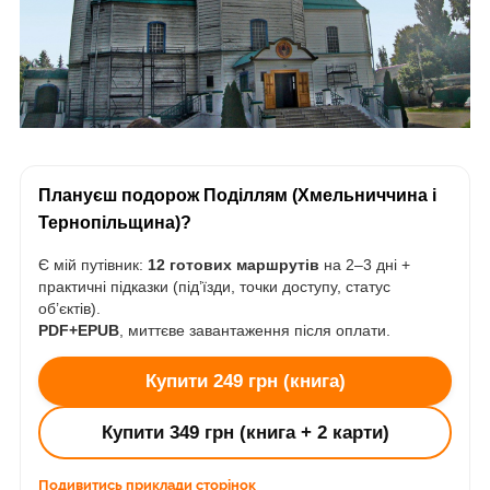
Плануєш подорож Поділлям (Хмельниччина і
Тернопільщина)?
Є мій путівник:
12 готових маршрутів
на 2–3 дні +
практичні підказки (під’їзди, точки доступу, статус
об’єктів).
PDF+EPUB
, миттєве завантаження після оплати.
Купити 249 грн (книга)
Купити 349 грн (книга + 2 карти)
Подивитись приклади сторінок