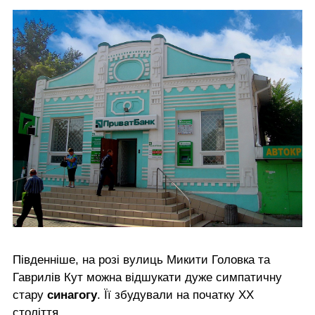
Південніше, на розі вулиць Микити Головка та
Гаврилів Кут можна відшукати дуже симпатичну
стару
синагогу
. Її збудували на початку ХХ
століття.