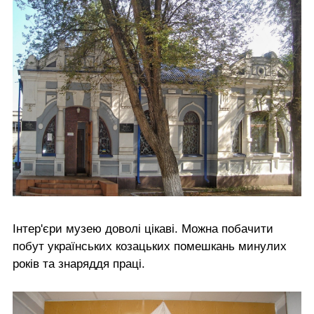
Інтер'єри музею доволі цікаві. Можна побачити
побут українських козацьких помешкань минулих
років та знаряддя праці.