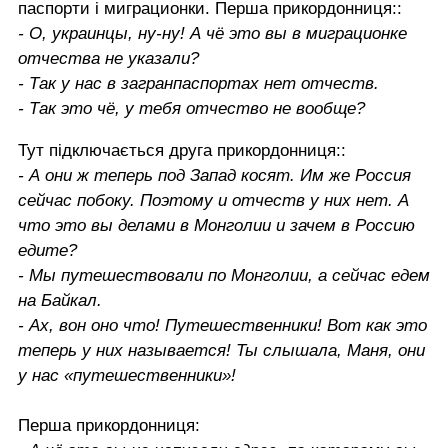
паспорти і миграционки. Перша прикордонниця::
- О, украинцы, ну-ну! А чё это вы в миграционке
отчества не указали?
- Так у нас в загранпаспортах нет отчеств.
- Так это чё, у тебя отчество не вообще?
Тут підключається друга прикордонниця::
- А они ж теперь под Запад косят. Им же Россия
сейчас побоку. Поэтому и отчеств у них нет. А
что это вы делами в Монголии и зачем в Россию
едите?
- Мы путешествовали по Монголии, а сейчас едем
на Байкал.
- Ах, вон оно что! Путешественники! Вот как это
теперь у них называется! Ты слышала, Маня, они
у нас «путешественники»!
Перша прикордонниця: