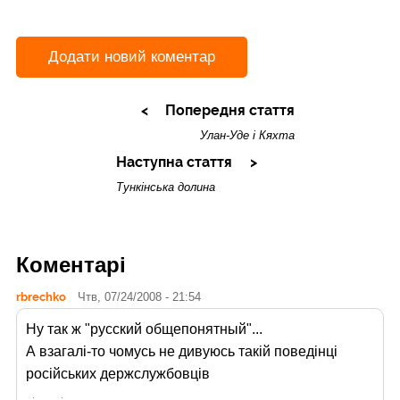
Додати новий коментар
Попередня стаття
Улан-Уде і Кяхта
Наступна стаття
Тункінська долина
Коментарі
rbrechko
Чтв, 07/24/2008 - 21:54
Ну так ж "русский общепонятный"...
А взагалі-то чомусь не дивуюсь такій поведінці
російських держслужбовців