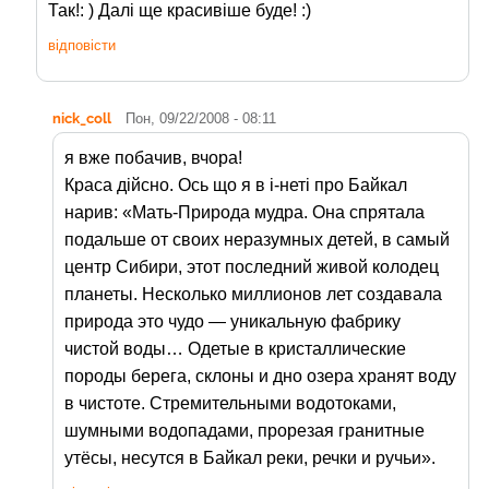
Так!: ) Далі ще красивіше буде! :)
відповісти
nick_coll
Пон, 09/22/2008 - 08:11
я вже побачив, вчора!
Краса дійсно. Ось що я в і-неті про Байкал
нарив: «Мать-Природа мудра. Она спрятала
подальше от своих неразумных детей, в самый
центр Сибири, этот последний живой колодец
планеты. Несколько миллионов лет создавала
природа это чудо — уникальную фабрику
чистой воды… Одетые в кристаллические
породы берега, склоны и дно озера хранят воду
в чистоте. Стремительными водотоками,
шумными водопадами, прорезая гранитные
утёсы, несутся в Байкал реки, речки и ручьи».