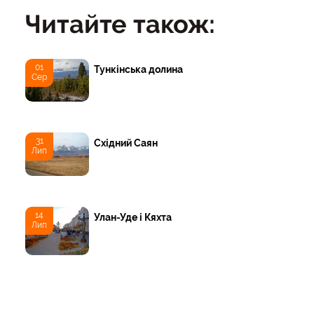
Читайте також:
01
Тункінська долина
Сер
31
Східний Саян
Лип
14
Улан-Уде і Кяхта
Лип