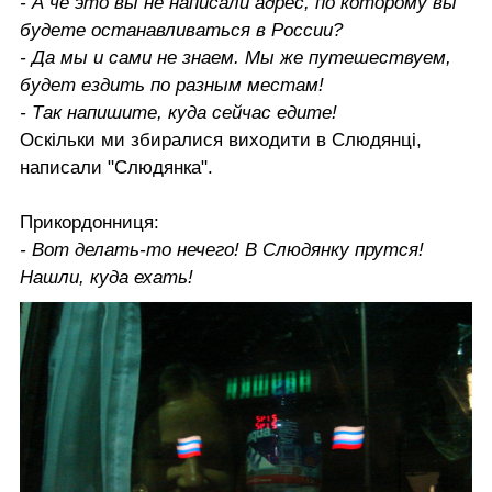
- А чё это вы не написали адрес, по которому вы
будете останавливаться в России?
- Да мы и сами не знаем. Мы же путешествуем,
будет ездить по разным местам!
- Так напишите, куда сейчас едите!
Оскільки ми збиралися виходити в
Слюдянці
,
написали "Слюдянка".
Прикордонниця:
- Вот делать-то нечего! В Слюдянку прутся!
Нашли, куда ехать!