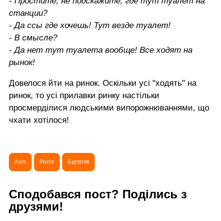
- Простите, не подскажите, где тут туалет на
станции?
- Да ссы где хочешь! Тут везде туалет!
- В смысле?
- Да нет тут туалета вообще! Все ходят на
рынок!
Довелося йти на ринок. Оскільки усі "ходять" на
ринок, то усі прилавки ринку настільки
просмерділися людськими випорожнюваннями, що
чхати хотілося!
Азія
Росія
Бурятія
Сподобався пост? Поділись з
друзями!