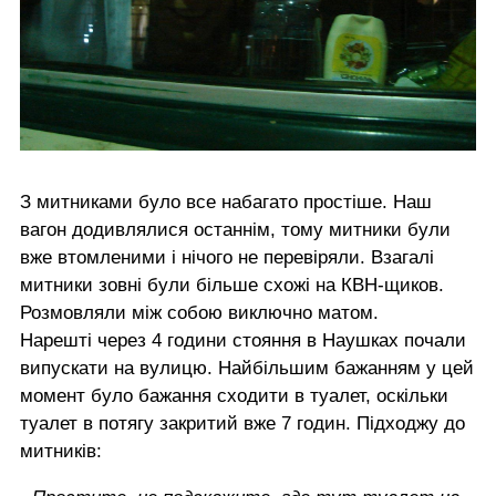
З митниками було все набагато простіше. Наш
вагон додивлялися останнім, тому митники були
вже втомленими і нічого не перевіряли. Взагалі
митники зовні були більше схожі на КВН-щиков.
Розмовляли між собою виключно матом.
Нарешті через 4 години стояння в Наушках почали
випускати на вулицю. Найбільшим бажанням у цей
момент було бажання сходити в туалет, оскільки
туалет в потягу закритий вже 7 годин. Підходжу до
митників: