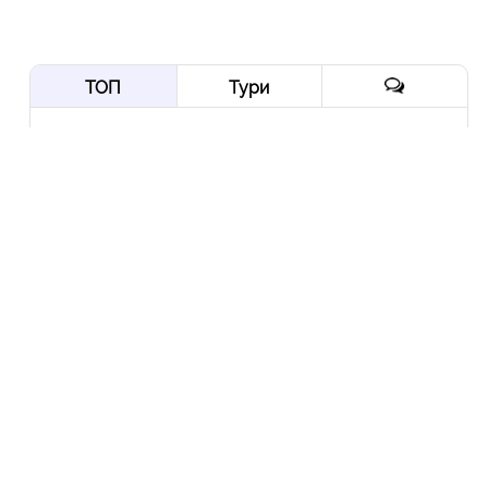
ТОП
Тури
Нордична мрія: від
Трансільванії до Ірландії
через Скандинавію і край
Арктики
10 Вер
Йорданія-2022: давні міста,
біблійні герої, Мертве море,
пустелі та легендарна
Петра
10 Гру
Експедиція в Колумбію:
Амазонія, кольорові річки і