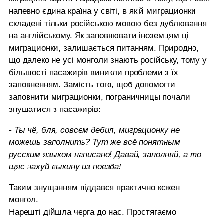
напевно єдина країна у світі, в якій миграционки
складені тільки російською мовою без дублювання
на англійському. Як заповнювати іноземцям ці
миграционки, залишається питанням. Природно,
що далеко не усі монголи знають російську, тому у
більшості пасажирів виникли проблеми з їх
заповненням. Замість того, щоб допомогти
заповнити миграционки, пограничницы почали
знущатися з пасажирів:
- Ты чё, бля, совсем дебил, миграционку не
можешь заполнить? Тут же всё понятным
русским языком написано! Давай, заполняй, а то
щяс нахуй выкину из поезда!
Таким знущанням піддався практично кожен
монгол.
Нарешті дійшла черга до нас. Простягаємо