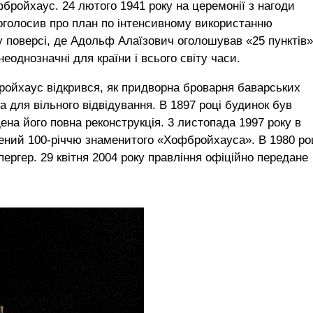
фбройхаус. 24 лютого 1941 року на церемонії з нагоди
 оголосив про план по інтенсивному використанню
 поверсі, де Адольф Алаїзович оголошував «25 пунктів»
неоднозначні для країни і всього світу часи.
ройхаус відкрився, як придворна броварня баварських
та для вільного відвідування. В 1897 році будинок був
ена його повна реконструкція. 3 листопада 1997 року в
ений 100-річчю знаменитого «Хофбройхауса». В 1980 ро
ргер. 29 квітня 2004 року правління офіційно передане