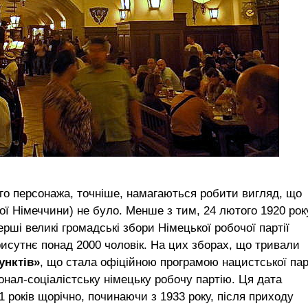
ого персонажа, точніше, намагаються робити вигляд, що
мої Німеччини) не було. Менше з тим, 24 лютого 1920 рок
ші великі громадські збори Німецької робочої партії
присутнє понад 2000 чоловік. На цих зборах, що тривали
унктів»
, що стала офіційною програмою нацистської парт
онал-соціалістську німецьку робочу партію. Ця дата
років щорічно, починаючи з 1933 року, після приходу