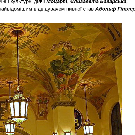
ні і культурні діячі
Моцарт
,
Єлизавета Баварська
,
 найвідомішим відвідувачем пивної став
Адольф Гітле