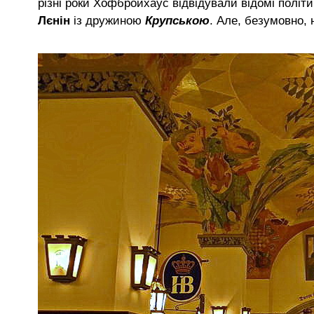
різні роки Хофбройхаус відвідували відомі політич
Лєнін
із дружиною
Крупською
. Але, безумовно,