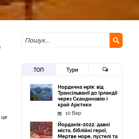
Пошук
і
ТОП
Тури
Нордична мрія: від
Трансільванії до Ірландії
через Скандинавію і
край Арктики
10 Вер
 це
Йорданія-2022: давні
міста, біблійні герої,
Мертве море, пустелі та