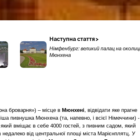
Наступна стаття
Німфенбург: великий палац на околиц
Мюнхена
орна броварня») – місце в
Мюнхені
, відвідати яке прагне
іша пивнушка Мюнхена (та, напевно, і всієї Німеччини) -
 який вміщає в себе 4000 гостей, з пивним садом, який
 недалеко від центральної площі міста Марієнплятц. У