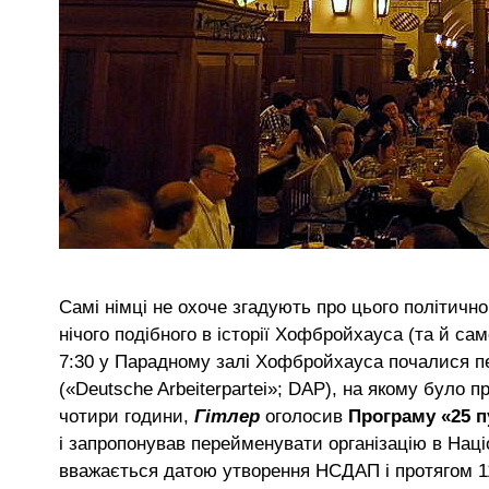
Самі німці не охоче згадують про цього політичн
нічого подібного в історії Хофбройхауса (та й са
7:30 у Парадному залі Хофбройхауса почалися пер
(«Deutsche Arbeiterpartei»; DAP), на якому було 
чотири години,
Гітлер
оголосив
Програму «25 п
і запропонував перейменувати організацію в Наці
вважається датою утворення НСДАП і протягом 11 