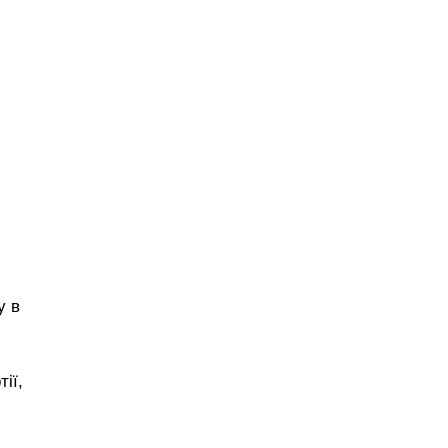
у в
ії,