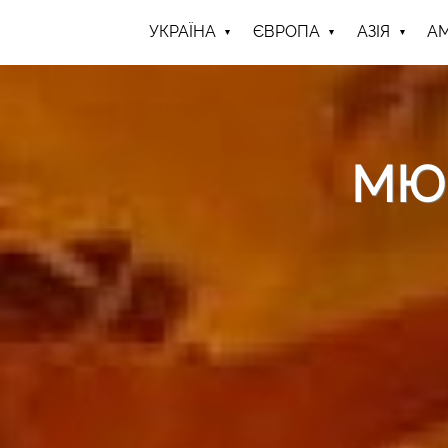
УКРАЇНА
ЄВРОПА
АЗІЯ
А
МЮ