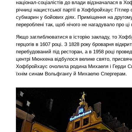
націонал-соціалістів до влади відзначалася в Хо
річниці нацистської партії в Хофбройхаус Гітлер
субмарин у бойових діях. Приміщення на другому
перероблені так, щоб нічого не нагадувало про ці 
Якщо заглиблюватися в історію закладу, то Хофб
герцогів в 1607 році. З 1828 року броварня відкри
перебудований під ресторан, а в 1958 році провед
центрі Мюнхена відбулося велике свято, присвяч
Хофбройхаус очолила родина Михаеля і Герди Спе
їхнім синам Вольфгангу й Михаелю Спергерам.