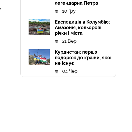
легендарна Петра
р
.
10 Гру
Експедиція в Колумбію:
Амазонія, кольорові
річки і міста
21 Вер
Курдистан: перша
подорож до країни, якої
не існує
04 Чер