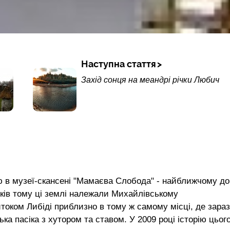
Наступна стаття
Захід сонця на меандрі річки Любич
ю в музеї-скансені "Мамаєва Слобода" - найближчому до
оків тому ці землі належали Михайлівському
оком Либіді приблизно в тому ж самому місці, де зараз
а пасіка з хутором та ставом. У 2009 році історію цьог