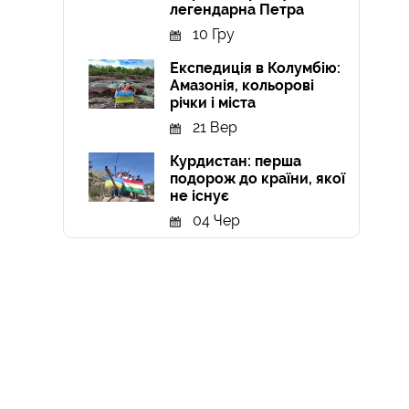
легендарна Петра
10 Гру
Експедиція в Колумбію:
Амазонія, кольорові
річки і міста
21 Вер
Курдистан: перша
подорож до країни, якої
не існує
04 Чер