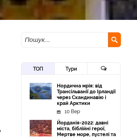
Пошук
ТОП
Тури
Нордична мрія: від
Трансільванії до Ірландії
через Скандинавію і
край Арктики
10 Вер
Йорданія-2022: давні
міста, біблійні герої,
о
Мертве море, пустелі та