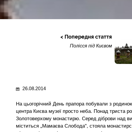
Попередня стаття
Полісся під Києвом
26.08.2014
На цьогорічний День прапора побували з родино
центра Києва музеї просто неба. Понад триста р
Золотоверхому монастирю. Серед діброви над вит
міститься „Мамаєва Слобода", стояла монастирськ