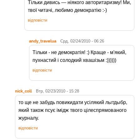
Тільки дивись — ніякого авторитаризму! Ми,
твої читачі, любимо демократію :-)
відповісти
andy_travelua
Срд, 02/24/2010 - 06:26
Тільки - не демократія! :) Краще - м'який,
пухнастий і солодкий хвашізьм :))))))
відповісти
nick_coll
Втр, 02/23/2010 - 15:28
то ще не забудь повикидати усілякий лытдыбр,
який також псує імідж твого цілеспрямованого
журналу.
відповісти