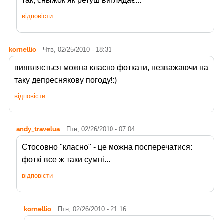
так, сныжок як ретуш виглядає...
відповісти
kornellio
Чтв, 02/25/2010 - 18:31
виявляється можна класно фоткати, незважаючи на
таку депреснякову погоду!:)
відповісти
andy_travelua
Птн, 02/26/2010 - 07:04
Стосовно "класно" - це можна посперечатися:
фоткі все ж таки сумні...
відповісти
kornellio
Птн, 02/26/2010 - 21:16