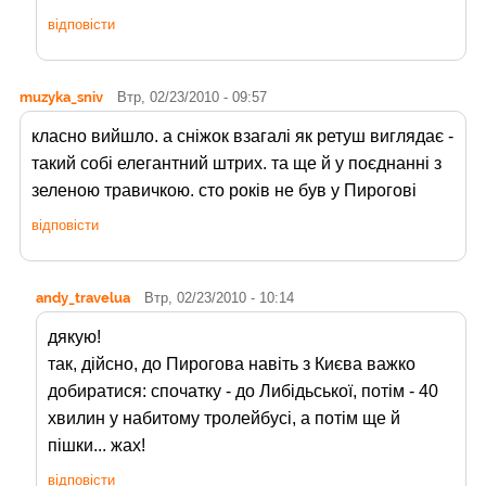
відповісти
muzyka_sniv
Втр, 02/23/2010 - 09:57
класно вийшло. а сніжок взагалі як ретуш виглядає -
такий собі елегантний штрих. та ще й у поєднанні з
зеленою травичкою. сто років не був у Пирогові
відповісти
andy_travelua
Втр, 02/23/2010 - 10:14
дякую!
так, дійсно, до Пирогова навіть з Києва важко
добиратися: спочатку - до Либідьської, потім - 40
хвилин у набитому тролейбусі, а потім ще й
пішки... жах!
відповісти