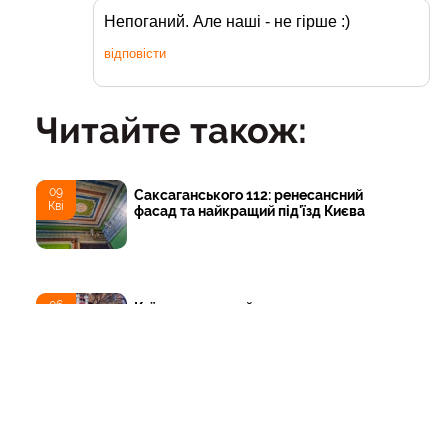
Непоганий. Але наші - не гірше :)
відповісти
Читайте також:
09
Саксаганського 112: ренесансний
Кві
фасад та найкращий під'їзд Києва
06
Київ: неоготичний замочок
Бер
Лапінського
23
Осінь на Печерських пагорбах
Жов