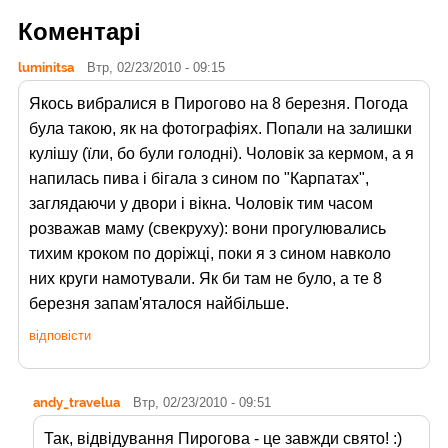
Коментарі
luminitsa
Втр, 02/23/2010 - 09:15
Якось вибралися в Пирогово на 8 березня. Погода
була такою, як на фотографіях. Попали на залишки
кулішу (їли, бо були голодні). Чоловік за кермом, а я
напилась пива і бігала з сином по "Карпатах",
заглядаючи у двори і вікна. Чоловік тим часом
розважав маму (свекруху): вони прогулювались
тихим кроком по доріжці, поки я з сином навколо
них круги намотували. Як би там не було, а те 8
березня запам'яталося найбільше.
відповісти
andy_travelua
Втр, 02/23/2010 - 09:51
Так, відвідування Пирогова - це завжди свято! :)