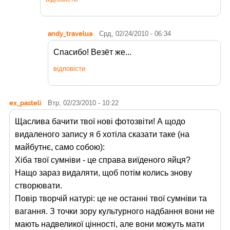
andy_travelua
Срд, 02/24/2010 - 06:34
Спасибо! Везёт же...
відповісти
ex_pasteli
Втр, 02/23/2010 - 10:22
Щаслива бачити твої нові фотозвіти! А щодо
видаленого запису я б хотіла сказати таке (на
майбутнє, само собою):
Хіба твої сумніви - це справа виїденого яйця?
Нащо зараз видаляти, щоб потім колись знову
створювати.
Повір творчій натурі: це не останні твої сумніви та
вагання. З точки зору культурного надбання вони не
мають надвеликої цінності, але вони можуть мати