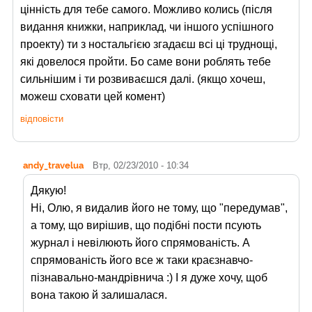
цінність для тебе самого. Можливо колись (після
видання книжки, наприклад, чи іншого успішного
проекту) ти з ностальгією згадаєш всі ці труднощі,
які довелося пройти. Бо саме вони роблять тебе
сильнішим і ти розвиваєшся далі. (якщо хочеш,
можеш сховати цей комент)
відповісти
andy_travelua
Втр, 02/23/2010 - 10:34
Дякую!
Ні, Олю, я видалив його не тому, що "передумав",
а тому, що вирішив, що подібні пости псують
журнал і невілюють його спрямованість. А
спрямованість його все ж таки краєзнавчо-
пізнавально-мандрівнича :) І я дуже хочу, щоб
вона такою й залишалася.