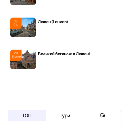
17
Лювен (Leuven)
Гру
20
Великий бегинаж в Лювені
Травень
ТОП
Тури