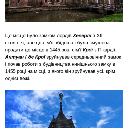
Це місце було замком лордів
Хеверлі
з XII
століття, але ця сім'я збідніла і була змушена
продати це місце в 1445 році сім'ї
Крої
з Пікардії.
Антуан I де Крої
зруйнував середньовічний замок
і почав роботи з будівництва нинішнього замку в
1455 році на місці, з якого він зруйнував усі, крім
однієї вежі.