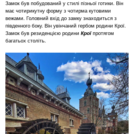
Замок був побудований у стилі пізньої готики. Він
має чотирикутну форму з чотирма кутовими
вежами. Головний вхід до замку знаходиться з
південного боку. Він увінчаний гербом родини Крої.
Замок був резиденцією родини
Крої
протягом
багатьох століть.