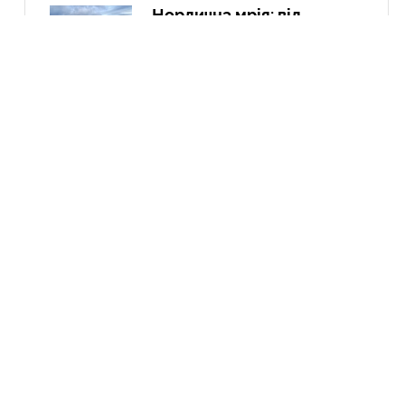
Нордична мрія: від
Трансільванії до Ірландії
через Скандинавію і край
Арктики
10 Вер
Йорданія-2022: давні міста,
біблійні герої, Мертве море,
пустелі та легендарна
Петра
10 Гру
Експедиція в Колумбію:
Амазонія, кольорові річки і
міста
21 Вер
Курдистан: перша подорож
до країни, якої не існує