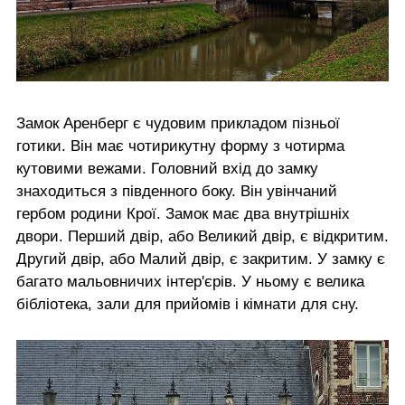
Замок Аренберг є чудовим прикладом пізньої
готики. Він має чотирикутну форму з чотирма
кутовими вежами. Головний вхід до замку
знаходиться з південного боку. Він увінчаний
гербом родини Крої. Замок має два внутрішніх
двори. Перший двір, або Великий двір, є відкритим.
Другий двір, або Малий двір, є закритим. У замку є
багато мальовничих інтер'єрів. У ньому є велика
бібліотека, зали для прийомів і кімнати для сну.