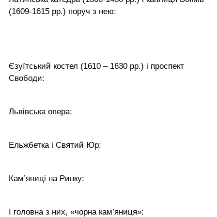
(1609-1615 рр.) поруч з нею:
Єзуїтський костел (1610 – 1630 рр.) і проспект
Свободи:
Львівська опера:
Ельжбетка і Святий Юр:
Кам’яниці на Ринку:
І головна з них, «чорна кам’яниця»: