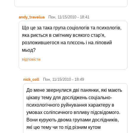
andy_travelua
Пон, 11/15/2010 - 18:41
Що це за така група соціологів та психологів,
яка риється в смітнику всякого стар'я,
розложившегося на плєсєнь і на ліповий
мьод?
відповісти
nick_coll
Пон, 11/15/2010 - 18:49
До мене звернулися дві панянки, які мають
цікаву тему для досліджень соціально-
психологічного руйнування характеру в
умовах соліпсичного впливу підсвідомого.
Вони курують двома групами дослідників,
які цю тему чи то під різним кутом