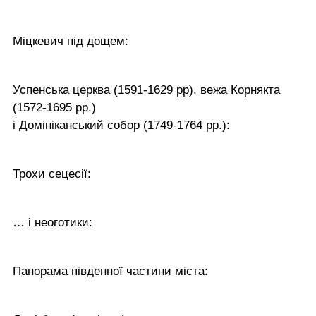
Міцкевич під дощем:
Успенська церква (1591-1629 рр), вежа Корнякта
(1572-1695 рр.)
і Домініканський собор (1749-1764 рр.):
Трохи сецесії:
… і неоготики:
Панорама південної частини міста: