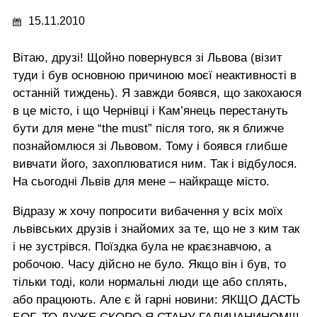
15.11.2010
Вітаю, друзі! Щойно повернувся зі Львова (візит
туди і був основною причиною моєї неактивності в
останній тиждень). Я завжди боявся, що закохаюся
в це місто, і що Чернівці і Кам’янець перестануть
бути для мене “the must” після того, як я ближче
познайомлюся зі Львовом. Тому і боявся глибше
вивчати його, захоплюватися ним. Так і відбулося.
На сьогодні Львів для мене – найкраще місто.
Відразу ж хочу попросити вибачення у всіх моїх
львівських друзів і знайомих за те, що не з ким так
і не зустрівся. Поїздка була не краєзнавчою, а
робочою. Часу дійсно не було. Якщо він і був, то
тільки тоді, коли нормальні люди ще або сплять,
або працюють. Але є й гарні новини: ЯКЩО ДАСТЬ