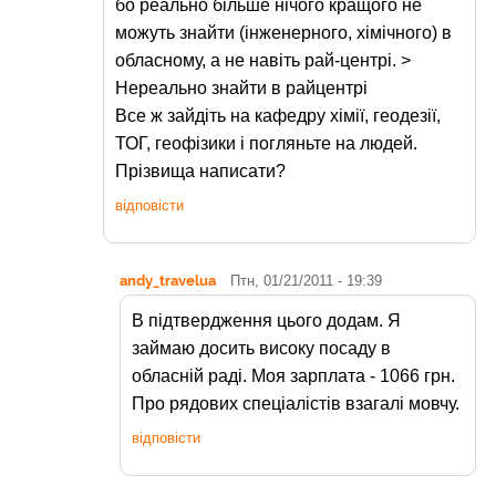
бо реально більше нічого кращого не
можуть знайти (інженерного, хімічного) в
обласному, а не навіть рай-центрі. >
Нереально знайти в райцентрі
Все ж зайдіть на кафедру хімії, геодезії,
ТОГ, геофізики і погляньте на людей.
Прізвища написати?
відповісти
andy_travelua
Птн, 01/21/2011 - 19:39
В пiдтвердження цього додам. Я
займаю досить високу посаду в
обласнiй радi. Моя зарплата - 1066 грн.
Про рядових спецiалiстiв взагалi мовчу.
відповісти