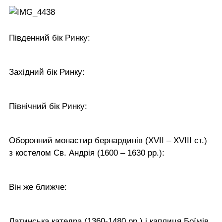
Південний бік Ринку:
Західний бік Ринку:
Північний бік Ринку:
Оборонний монастир бернардинів (XVII – XVIII ст.)
з костелом Св. Андрія (1600 – 1630 рр.):
Він же ближче:
Латинська катедра (1360-1480 рр.) і каплиця Боїмів