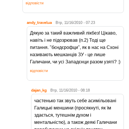
відповісти
andy_travelua
Втр, 11/16/2010 - 07:23
Дякую за такий важливий лікбез! Цікаво,
навіть і не підозрював (п.2) Тоді ще
питання. "бєндєрофци", як в нас на Схоні
називають мешканців ЗУ - це лише
Галичани, чи усі Западєнци разом узяті? :)
відповісти
dajan_kg
Втр, 11/16/2010 - 08:18
частенько так звуть себе асимільовані
Галицькі меншини (просякнуті, як їм
здається, тутешнім духом і
ментальністю), а також деякі Галичани