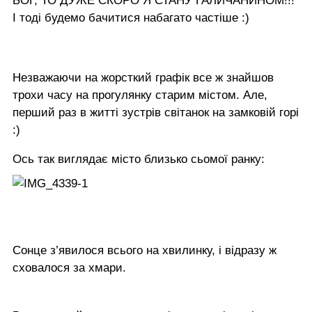
БОГ, ТО ДУЖЕ СКОРО Я СТАНУ ГАЛИЧАНИНОМ!!!
І тоді будемо бачитися набагато частіше :)
Незважаючи на жорсткий графік все ж знайшов
трохи часу на прогулянку старим містом. Але,
перший раз в житті зустрів світанок на замковій горі
:)
Ось так виглядає місто близько сьомої ранку:
Сонце з’явилося всього на хвилинку, і відразу ж
сховалося за хмари.