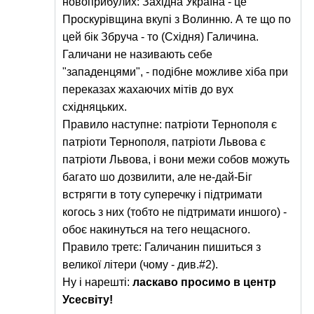
новоприбулих: Західна Україна - це
Проскурівщина вкупі з Волинню. А те що по
цей бік Збруча - то (Східня) Галичина.
Галичани не називають себе
"западенцями", - подібне можливе хіба при
переказах жахаючих мітів до вух
східняцьких.
Правило наступне: патріоти Тернополя є
патріоти Тернополя, патріоти Львова є
патріоти Львова, і вони межи собов можуть
багато шо дозвилити, але не-дай-Біг
встрягти в тоту суперечку і підтримати
когось з них (тобто не підтримати иншого) -
обоє накинуться на тего нещасного.
Правило третє: Галичанин пишиться з
великої літери (чому - див.#2).
Ну і нарешті:
ласкаво просимо в центр
Усесвіту!