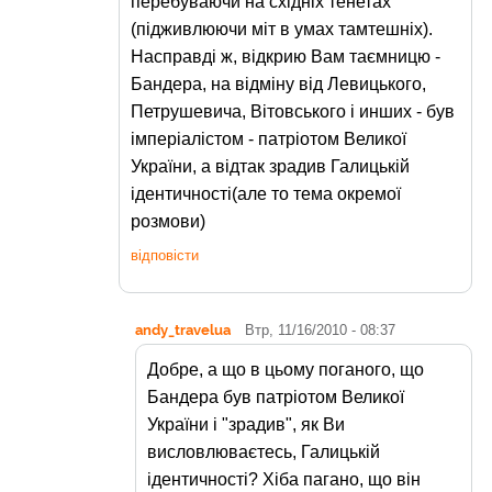
перебуваючи на східніх тенетах
(підживлюючи міт в умах тамтешніх).
Насправді ж, відкрию Вам таємницю -
Бандера, на відміну від Левицького,
Петрушевича, Вітовського і инших - був
імперіалістом - патріотом Великої
України, а відтак зрадив Галицькій
ідентичності(але то тема окремої
розмови)
відповісти
andy_travelua
Втр, 11/16/2010 - 08:37
Добре, а що в цьому поганого, що
Бандера був патріотом Великої
України і "зрадив", як Ви
висловлюваєтесь, Галицькій
ідентичності? Хіба пагано, що він