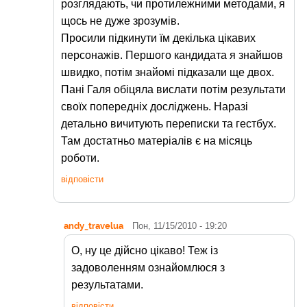
розглядають, чи протилежними методами, я
щось не дуже зрозумів.
Просили підкинути їм декілька цікавих
персонажів. Першого кандидата я знайшов
швидко, потім знайомі підказали ще двох.
Пані Галя обіцяла вислати потім результати
своїх попередніх досліджень. Наразі
детально вичитують переписки та гестбух.
Там достатньо матеріалів є на місяць
роботи.
відповісти
andy_travelua
Пон, 11/15/2010 - 19:20
О, ну це дійсно цікаво! Теж із
задоволенням ознайомлюся з
результатами.
відповісти