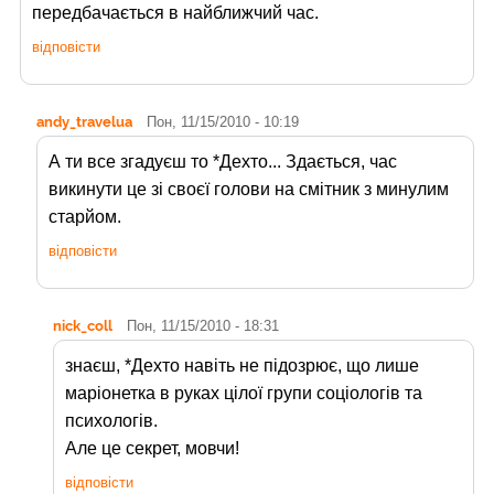
передбачається в найближчий час.
відповісти
andy_travelua
Пон, 11/15/2010 - 10:19
А ти все згадуєш то *Дехто... Здається, час
викинути це зі своєї голови на смітник з минулим
старйом.
відповісти
nick_coll
Пон, 11/15/2010 - 18:31
знаєш, *Дехто навіть не підозрює, що лише
маріонетка в руках цілої групи соціологів та
психологів.
Але це секрет, мовчи!
відповісти