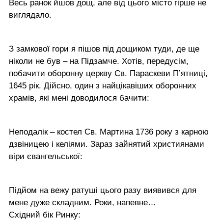
Весь ранок йшов дощ, але від цього місто гірше не
виглядало.
З замкової гори я пішов під дощиком туди, де ще
ніколи не був – на Підзамче. Хотів, передусім,
побачити оборонну церкву Св. Параскеви П’ятниці,
1645 рік. Дійсно, один з найцікавіших оборонних
храмів, які мені доводилося бачити:
Неподалік – костел Св. Мартина 1736 року з карною
дзвіницею і келіями. Зараз зайнятий християнами
віри євангельської:
Підйом на вежу ратуші цього разу виявився для
мене дуже складним. Роки, напевне…
Східний бік Ринку: