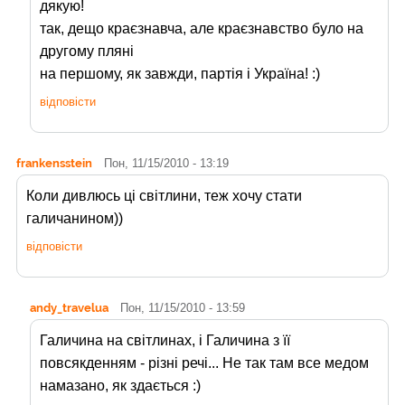
дякую!
так, дещо краєзнавча, але краєзнавство було на
другому пляні
на першому, як завжди, партія і Україна! :)
відповісти
frankensstein
Пон, 11/15/2010 - 13:19
Коли дивлюсь ці світлини, теж хочу стати
галичанином))
відповісти
andy_travelua
Пон, 11/15/2010 - 13:59
Галичина на світлинах, і Галичина з її
повсякденням - різні речі... Не так там все медом
намазано, як здається :)