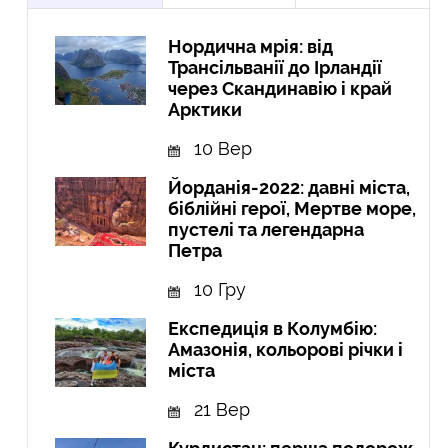
Нордична мрія: від
Трансільванії до Ірландії
через Скандинавію і край
Арктики
10 Вер
Йорданія-2022: давні міста,
біблійні герої, Мертве море,
пустелі та легендарна
Петра
10 Гру
Експедиція в Колумбію:
Амазонія, кольорові річки і
міста
21 Вер