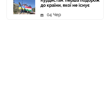
Курдистан: перша подорож
до країни, якої не існує
04 Чер