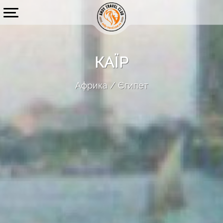
КАЇР
Африка
Єгипет