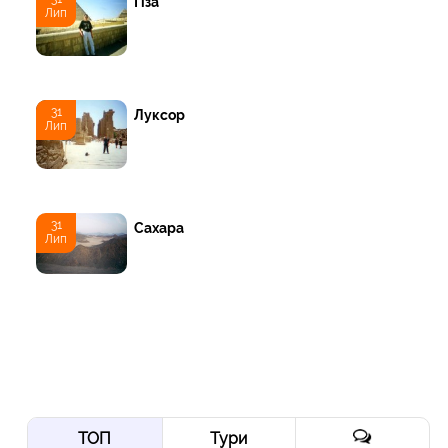
Гіза
Лип
31
Луксор
Лип
31
Сахара
Лип
ТОП
Тури