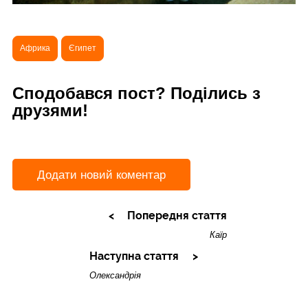
Африка
Єгипет
Сподобався пост? Поділись з
друзями!
Додати новий коментар
Попередня стаття
Каїр
Наступна стаття
Олександрія