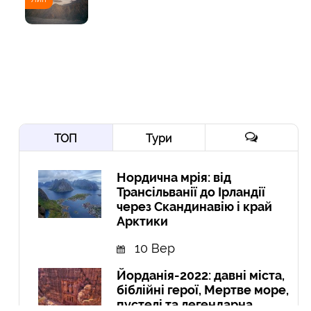
ТОП
Тури
Нордична мрія: від
Трансільванії до Ірландії
через Скандинавію і край
Арктики
10 Вер
Йорданія-2022: давні міста,
біблійні герої, Мертве море,
пустелі та легендарна