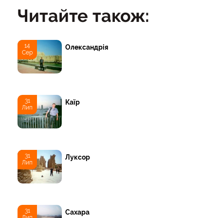
Читайте також:
14
Олександрія
Сер
31
Каїр
Лип
31
Луксор
Лип
31
Сахара
Лип