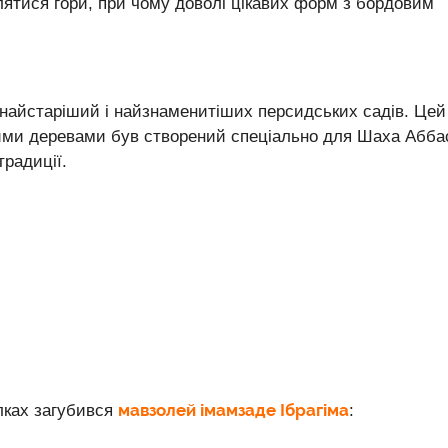
лятися гори, при чому доволі цікавих форм з бордовим
 найстаріший і найзнаменитіших персидських садів. Цей
ими деревами був створений спеціально для Шаха Абба
традиції.
мавзолей імамзаде Ібрагіма
улках загубився
: