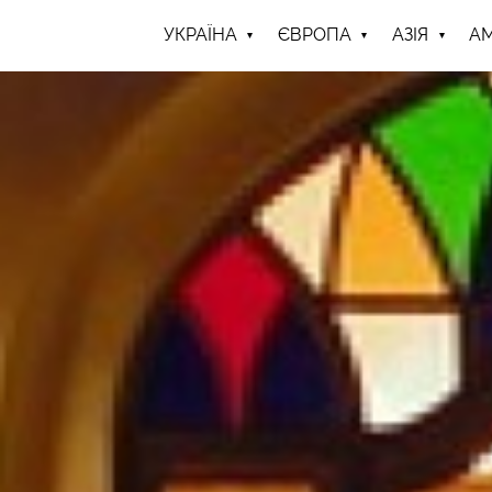
УКРАЇНА
ЄВРОПА
АЗІЯ
А