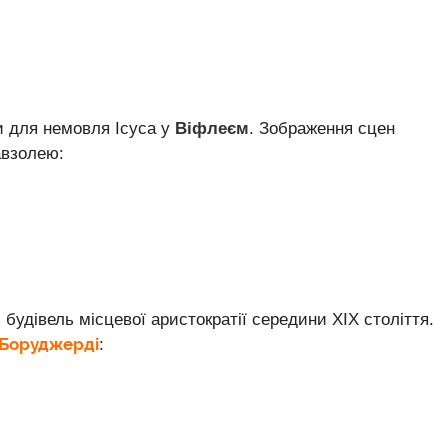
и для немовля Ісуса у
Віфлеєм
. Зображення сцен
авзолею:
будівель місцевої аристократії середини ХІХ століття.
 Боруджерді
: