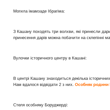
Могила імамзаде Ібрагіма:
З Кашану походять три волхви, які принесли дар
принесення дарів можна побачити на склепінні м
Вулочки історичного центру в Кашані:
В центрі Кашану знаходиться декілька історичних 
Особняк родини
Нам вдалося відвідати 2 з них.
Стеля особняку Боруджерді: