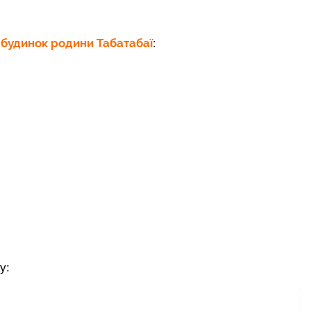
будинок родини Табатабаї
:
у: