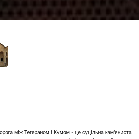
орога між Тегераном і Кумом - це суцільна кам'яниста