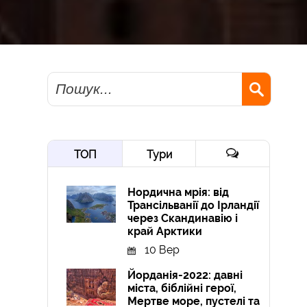
Пошук
ТОП
Тури
Нордична мрія: від
Трансільванії до Ірландії
через Скандинавію і
край Арктики
10 Вер
Йорданія-2022: давні
міста, біблійні герої,
Мертве море, пустелі та