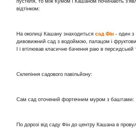
пустеля, то між Кумом і Кашаном починають з'яв
відтінком:
сад Фін
На околиці Кашану знаходиться
- один з
дивовижний сад з водоймою, палацом і фруктов
I і втілював класичне бачення раю в персидській 
Склепіння садового павільйону:
Сам сад оточений фортечним муром з баштами:
По дорозі від саду Фін до центру Кашана в пров