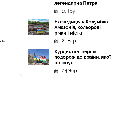
легендарна Петра
10 Гру
Експедиція в Колумбію:
Амазонія, кольорові
річки і міста
са
21 Вер
Курдистан: перша
подорож до країни, якої
не існує
04 Чер