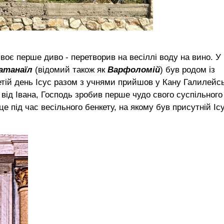
воє перше диво - перетворив на весіллі воду на вино. У
атанаїл
(відомий також як
Варфоломій
) був родом із
ретій день Ісус разом з учнями прийшов у Кану Галилейс
 від Івана, Господь зробив перше чудо свого суспільного
 під час весільного бенкету, на якому був присутній Іс