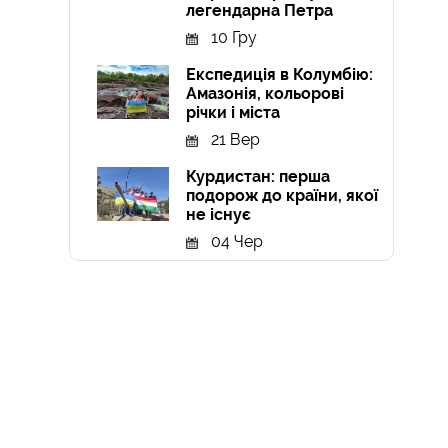
легендарна Петра
10 Гру
Експедиція в Колумбію:
Амазонія, кольорові
річки і міста
21 Вер
Курдистан: перша
подорож до країни, якої
не існує
04 Чер