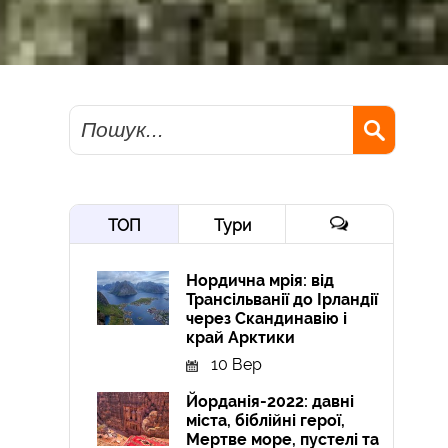
Пошук
ТОП
Тури
Нордична мрія: від
Трансільванії до Ірландії
через Скандинавію і
край Арктики
10 Вер
Йорданія-2022: давні
міста, біблійні герої,
Мертве море, пустелі та