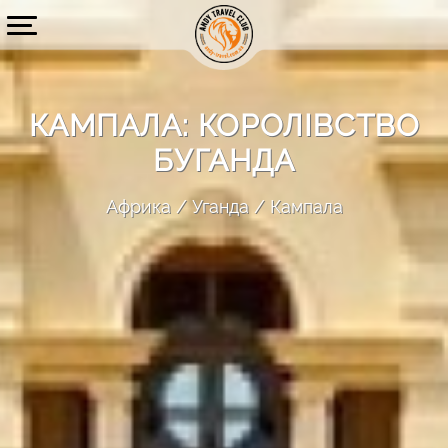
КАМПАЛА: КОРОЛІВСТВО
БУГАНДА
Африка
Уганда
Кампала