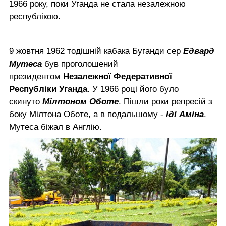
1966 року, поки Уганда не стала незалежною
республікою.
9 жовтня 1962 тодішній кабака Буганди сер
Едвард
Мутеса
був проголошений
президентом
Незалежної Федеративної
Республіки Уганда
. У 1966 році його було
скинуто
Мілтоном Оботе
. Пішли роки репресій з
боку Мілтона Оботе, а в подальшому -
Іді Аміна
.
Мутеса біжал в Англію.