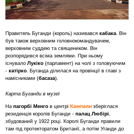
Правитель Буганди (король) називався
кабака
. Він
був також верховним головнокомандувачем,
верховним суддею та священиком. Він
розпорядився всіма землями. При ньому
існувало
Лукіко
(парламент) на чолі з головуючим
-
катірко
. Буганда ділилася на провінції в главі з
намісниками (
басаза
).
Карта Буганди в музеї
Кампали
На
пагорбі Менго
в центрі
зберіглася
резиденція королів Буганди -
палац Любірі
,
збудований у 1922 році. Королі Буганди правили
там під протекторатом Британії, а потім Уганди до