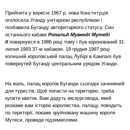
Прийнята у вересні 1967 р. нова Конституція
оголосила Уганду унітарною республікою і
позбавила Буганду авторитарного статусу. Син
останнього кабаки
Рональд Мувенді Мутебі
II
повернувся в 1986 році тому і був коронований 31
липня 1993 37-м кабакою. 19 грудня 1997 році
колишній королівський палац Лубірі в Кампалі був
повернутий Буганді центральним урядом Уганди.
На жаль, палац королів Буганди сьогодні зачинений
для туристів. Щоб попасти на територію, треба
купити квиток. Вам дадуть екскурсовода, який
розкаже вам історію королівства, палацу, поводить
по території, покаже зруйновану машину короля
Мутеси, проведе підземеллями.