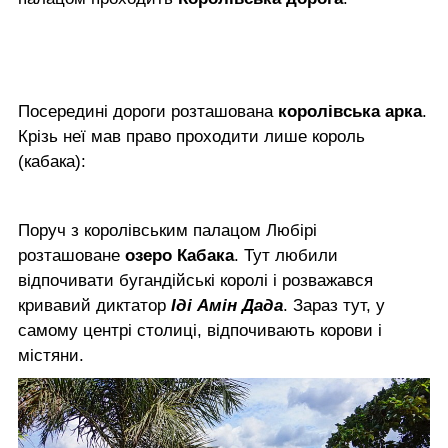
Посередині дороги розташована
королівська арка
.
Крізь неї мав право проходити лише король
(кабака):
Поруч з королівським палацом Любірі
розташоване
озеро Кабака
. Тут любили
відпочивати бугандійські королі і розважався
кривавий диктатор
Іді Амін Дада
. Зараз тут, у
самому центрі столиці, відпочивають корови і
містяни.