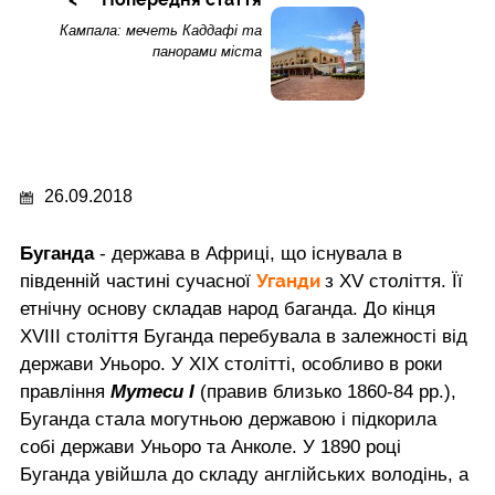
Кампала: мечеть Каддафі та
панорами міста
26.09.2018
Буганда
- держава в Африці, що існувала в
Уганди
південній частині сучасної
з XV століття. Її
етнічну основу складав народ баганда. До кінця
XVIII століття Буганда перебувала в залежності від
держави Уньоро. У ХІХ столітті, особливо в роки
правління
Мутеси I
(правив близько 1860-84 рр.),
Буганда стала могутньою державою і підкорила
собі держави Уньоро та Анколе. У 1890 році
Буганда увійшла до складу англійських володінь, а