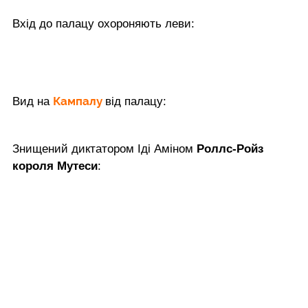
Вхід до палацу охороняють леви:
Кампалу
Вид на
від палацу:
Знищений диктатором Іді Аміном
Роллс-Ройз
короля Мутеси
: