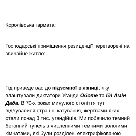
Королівська гармата:
Господарські приміщення резиденції перетворені на
звичайне житло:
Гід приведе вас до
підземної в'язниці
, яку
влаштували диктатори Уганди
Оботе
та
Іді Амін
Дада
. В 70-х роках минулого століття тут
відбувалися страшні катування, жертвами яких
стали понад 3 тис. угандійців. Ми побачило темний
бетонний тунель з численними темними вологими
кімнатами, які були розділені електрифікованою