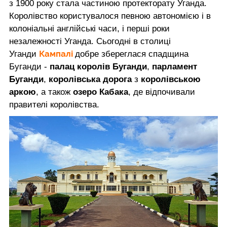
з 1900 року стала частиною протекторату Уганда.
Королівство користувалося певною автономією і в
колоніальні англійські часи, і перші роки
незалежності Уганда. Сьогодні в столиці
Кампалі
Уганди
добре збереглася спадщина
Буганди -
палац королів Буганди
,
парламент
Буганди
,
королівська дорога
з
королівською
аркою
, а також
озеро Кабака
, де відпочивали
правителі королівства.