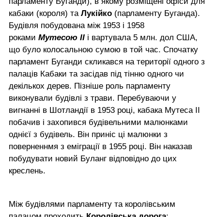
парламенту Буганди), в якому розміщені офіси для
кабаки (короля) та
Лукійко
(парламенту Буганда).
Будівля побудована між 1953 і 1958
роками
Мутесою II
і вартувала 5 млн. дол США,
що було колосальною сумою в той час. Спочатку
парламент Буганди скликався на території одного з
палаців Кабаки та засідав під тінню одного чи
декількох дерев. Пізніше роль парламенту
виконували будівлі з трави. Перебуваючи у
вигнанні в Шотландії в 1953 році, кабака Мутеса II
побачив і захопився будівельними малюнками
однієї з будівель. Він приніс ці малюнки з
поверненнмя з еміграції в 1955 році. Він наказав
побудувати новий Буланг відповідно до цих
креслень.
Між будівлями парламенту та королівським
палацом проходить
Королівська дорога
: