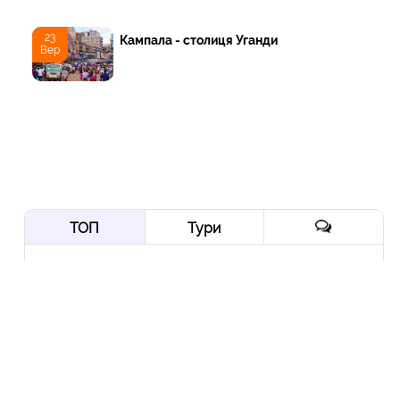
23
Кампала - столиця Уганди
Вер
ТОП
Тури
Нордична мрія: від
Трансільванії до Ірландії
через Скандинавію і край
Арктики
10 Вер