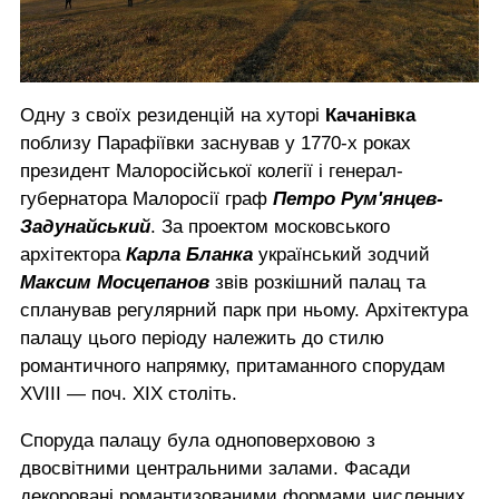
Одну з своїх рези­денцій на хуторі
Качанівка
поблизу Парафіївки заснував у 1770-х роках
президент Малоросійської колегії і генерал-
губернатора Малоросії граф
Петро Рум'янцев-
Задунайський
. За проектом московського
архітектора
Карла Бланка
український зодчий
Максим Мосцепанов
звів розкішний палац та
спланував регулярний парк при ньому. Архітектура
палацу цього періоду належить до стилю
романтичного напрямку, притаманного спорудам
XVIII — поч. XIX століть.
Споруда палацу була одноповерховою з
двосвітними центральними залами. Фасади
декоровані романтизованими формами численних