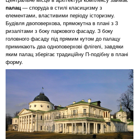
Центральне місце в архітектурі комплексу займає
палац
— споруда в стилі класицизму з
елементами, властивими періоду історизму.
Будівля двоповерхова, прямокутна в плані з 3
ризалітами з боку паркового фасаду. З боку
головного фасаду під прямим кутом до палацу
примикають два одноповерхові флігелі, завдяки
яким палац зберігає традиційну П-подібну в плані
форму.