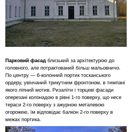
Парковий фасад
близький за архітектурою до
головного, але потрактований більш мальовничо.
По центру — 6-колонний портик тосканського
ордеру, увінчаний трикутним фронтоном, в тимпані
якого ліпний мотив. Ризаліти і торцеві фасади
оперезані колонадою в рівні 1-го поверху, що несе
тераси 2-го поверху з ажурною металевою
огорожею, їм відповідає балкон 2-го поверху в
межах портика.