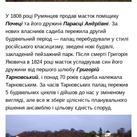
У 1808 році Румянцев продав маєток поміщику
Почеці
та його дружині
Парасці Андріївні
. За
нових власників садиба пережила другий
будівельний період — палац перебудували у стилі
російського класицизму, зведені нові будівлі,
закладений пейзажний парк. Після смерті Григорія
Яковича в 1824 році маєток успадкував син його
дружини від першого шлюбу
Григорій
Тарновський
, і понад 70 років садиба належала
Тарновським. За часів Тарновських палац пережив
5 будівельних циклів і дійшов до нас у зміненому
вигляді, але все ж зберіг цілісність планувального
рішення ансамблю і цільову єдність споруд.