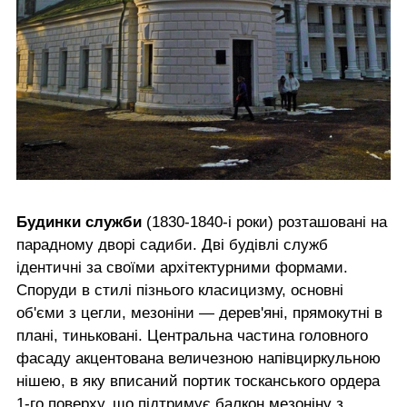
Будинки служби
(1830-1840-і роки) розташовані на
парадному дворі садиби. Дві будівлі служб
ідентичні за своїми архітектурними формами.
Споруди в стилі пізнього класицизму, основні
об'єми з цегли, мезоніни — дерев'яні, прямокутні в
плані, тиньковані. Центральна частина головного
фасаду акцентована величезною напівциркульною
нішею, в яку вписаний портик тосканського ордера
1-го поверху, що підтримує балкон мезоніну з