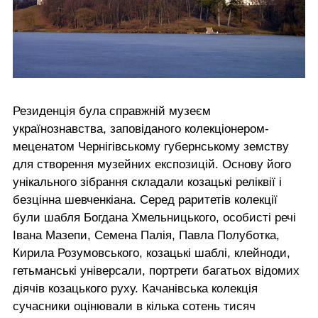
Резиденція була справжній музеєм
українознавства, заповіданого колекціонером-
меценатом Чернігівському губернському земству
для створення музейних експозицій. Основу його
унікального зібрання складали козацькі реліквії і
безцінна шевченкіана. Серед раритетів колекції
були шабля Богдана Хмельницького, особисті речі
Івана Мазепи, Семена Палія, Павла Полуботка,
Кирила Розумовського, козацькі шаблі, клейноди,
гетьманські універсали, портрети багатьох відомих
діячів козацького руху. Качанівська колекція
сучасники оцінювали в кілька сотень тисяч