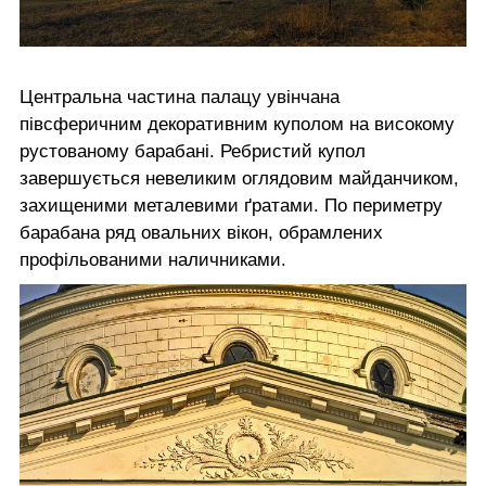
Центральна частина палацу увінчана
півсферичним декоративним куполом на високому
рустованому барабані. Ребристий купол
завершується невеликим оглядовим майданчиком,
захищеними металевими ґратами. По периметру
барабана ряд овальних вікон, обрамлених
профільованими наличниками.