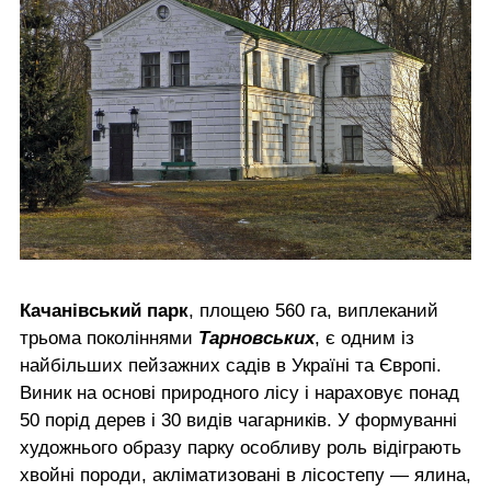
Качанівський парк
, площею 560 га, виплеканий
трьома поколіннями
Тарновських
, є одним із
найбільших пейзажних садів в Україні та Європі.
Виник на основі природного лісу і нараховує понад
50 порід дерев і 30 видів чагарників. У формуванні
художнього образу парку особливу роль відіграють
хвойні породи, акліматизовані в лісостепу — ялина,