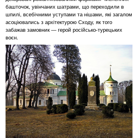
башточок, увінчаних шатрами, що переходили в
шпилі, всебічними уступами та нішами, які загалом
асоціювались з архітектурою Сходу, як того
забажав замовник — герой російсько-турецьких
воєн.