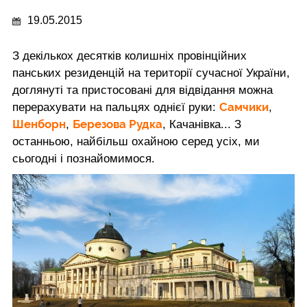
19.05.2015
З декількох десятків колишніх провінційних
панських резиденцій на території сучасної України,
доглянуті та пристосовані для відвідання можна
Самчики
перерахувати на пальцях однієї руки:
,
Шенборн
Березова Рудка
,
, Качанівка... З
останньою, найбільш охайною серед усіх, ми
сьогодні і познайомимося.