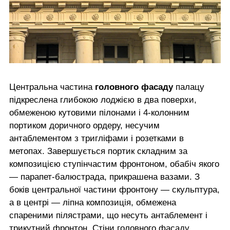
Центральна частина
головного фасаду
палацу
підкреслена глибокою лоджією в два поверхи,
обмеженою кутовими пілонами і 4-колонним
портиком доричного ордеру, несучим
антаблементом з тригліфами і розетками в
метопах. Завершується портик складним за
композицією ступінчастим фронтоном, обабіч якого
— парапет-балюстрада, прикрашена вазами. З
боків центральної частини фронтону — скульптура,
а в центрі — ліпна композиція, обмежена
спареними пілястрами, що несуть антаблемент і
трикутний фронтон. Стіни головного фасаду