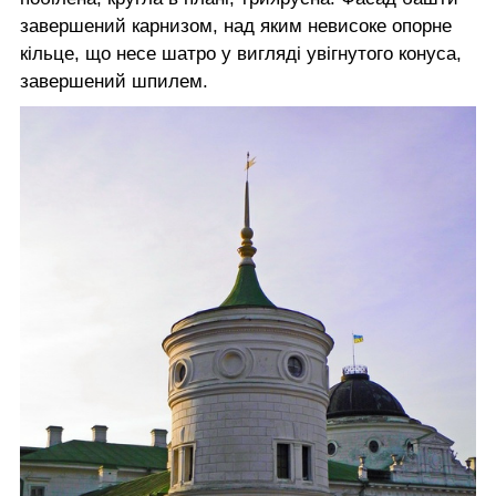
завершений карнизом, над яким невисоке опорне
кільце, що несе шатро у вигляді увігнутого конуса,
завершений шпилем.