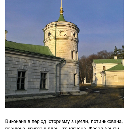
Виконана в період історизму з цегли, потинькована,
побілена, кругла в плані, триярусна. Фасад башти