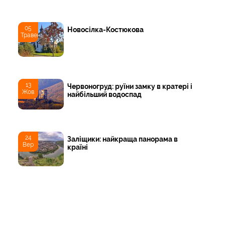
05
Новосілка-Костюкова
Травень
13
Червоногруд: руїни замку в кратері і
Жов
найбільший водоспад
24
Заліщики: найкраща панорама в
Вер
країні