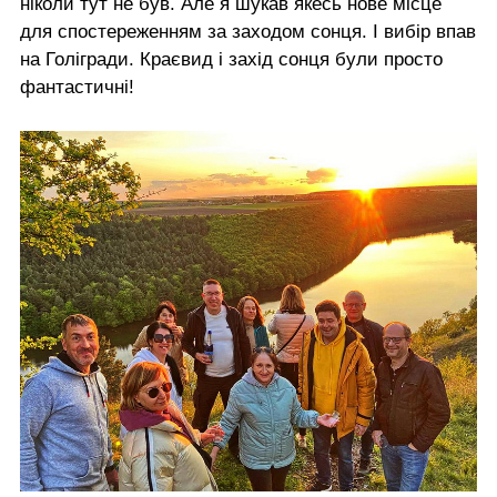
ніколи тут не був. Але я шукав якесь нове місце
для спостереженням за заходом сонця. І вибір впав
на Голігради. Краєвид і захід сонця були просто
фантастичні!