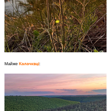
Калачквці
Майже
: