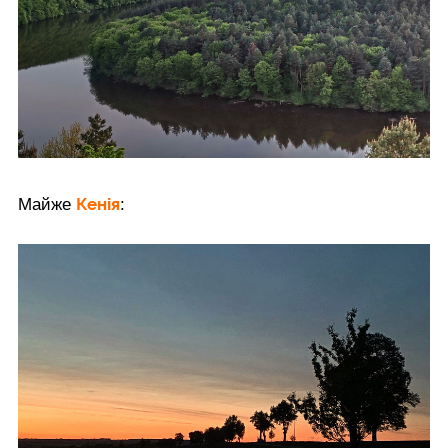
Кенія
Майже
: