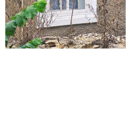
Україна
Вінницька область
Томашпільський район
Сподобався пост? Поділись з
друзями!
Додати новий коментар