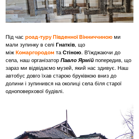
роад-туру Південної Вінниччиною
Під час
ми
мали зупинку в селі
Гнатків
, що
Комаргородом
між
та
Стіною
. В'їжджаючи до
села, наш організатор
Павло Ярмій
попередив, що
зараз ми відвідаємо музей, який нас здивує. Наш
автобус довго їхав старою бруківкою вниз до
долини і зупинився на околиці села біля старої
одноповерхової будівлі.