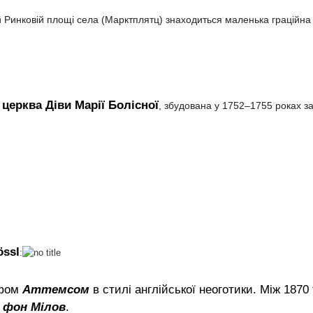
ній Ринковій площі села (Марктплятц) знаходиться маленька граційна
церква Діви Марії Болісної
а
, збудована у 1752–1755 роках з
össl
:
афом
Аттемсом
в стилі англійської неоготики. Між 1870
 фон Мілов
.