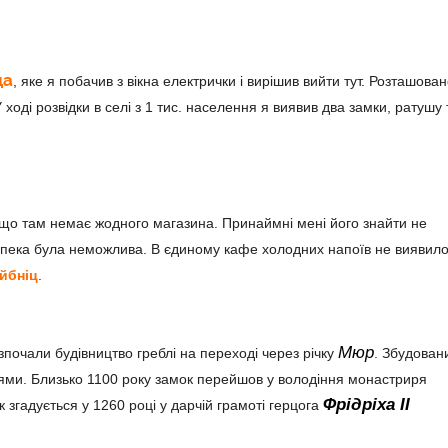
ца
, яке я побачив з вікна електрички і вирішив вийти тут. Розташова
У ході розвідки в селі з 1 тис. населення я виявив два замки, ратушу 
т, що там немає жодного магазина. Принаймні мені його знайти не
 Спека була неможлива. В єдиному кафе холодних напоїв не виявило
йбніц
.
Мюр
зпочали будівництво греблі на переході через річку
. Збудован
цями. Близько 1100 року замок перейшов у володіння монастриря
Фрідріха ІІ
к згадується у 1260 році у дарчій грамоті герцога