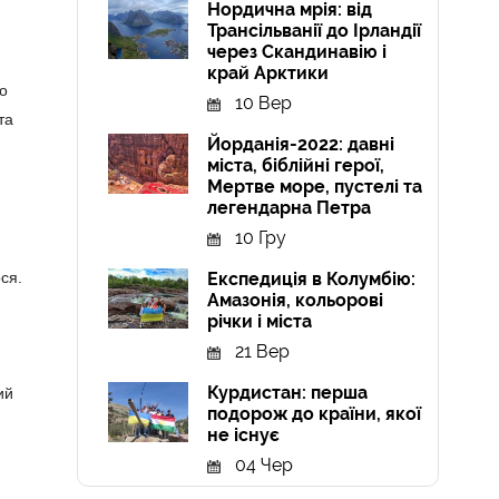
Нордична мрія: від
Трансільванії до Ірландії
через Скандинавію і
край Арктики
но
10 Вер
та
Йорданія-2022: давні
міста, біблійні герої,
Мертве море, пустелі та
легендарна Петра
10 Гру
ся.
Експедиція в Колумбію:
Амазонія, кольорові
річки і міста
21 Вер
Курдистан: перша
ий
подорож до країни, якої
не існує
04 Чер