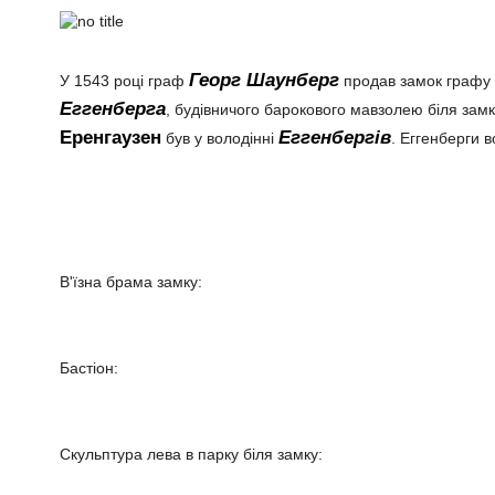
Георг Шаунберг
У 1543 році граф
продав замок графу
Еггенберга
, будівничого барокового мавзолею біля замк
Еренгаузен
Еггенбергів
був у володінні
. Еггенберги 
В'їзна брама замку:
Бастіон:
Скульптура лева в парку біля замку: