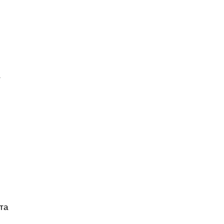
а
 та