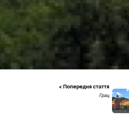
Попередня стаття
Грац