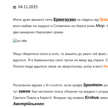
04.11.2015
Гра
Еренгаузен
Мене дуже вразило село
на південь від
Мюр
воно майже на кордоні із Словенією на березі річки
. 
два шикарних барокових храми.
Якщо зберетеся їхати в село, то візьміть до уваги той фак
вдалося. Я в буквальному сенсі трохи не вмер від спраги.
Попити води вдалося лише на зворотньому шліху в місті
Ля
Sponheim
Поселення відоме з ХІ століття, коли графи
ро
замок
тут
був частиною поясу оборони на кордоні з угор
Ernhus
Святого Павла в Карінтії. Вперше під назвою
замо
Австрійського
.