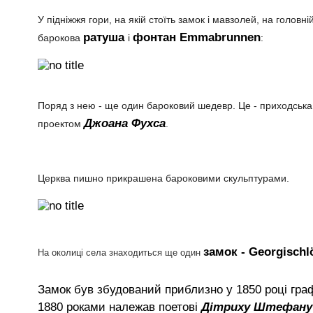
У підніжжя гори, на якій стоїть замок і мавзолей, на голов
ратуша
фонтан Emmabrunnen
барокова
і
:
Поряд з нею - ще один бароковий шедевр. Це - приходськ
Джоана Фухса
проектом
.
Церква пишно прикрашена бароковими скульптурами.
замок - Georgischl
На околиці села знаходиться ще один
Замок був збудований приблизно у 1850 році гр
1880 роками належав поетові
Дітриху Штефану