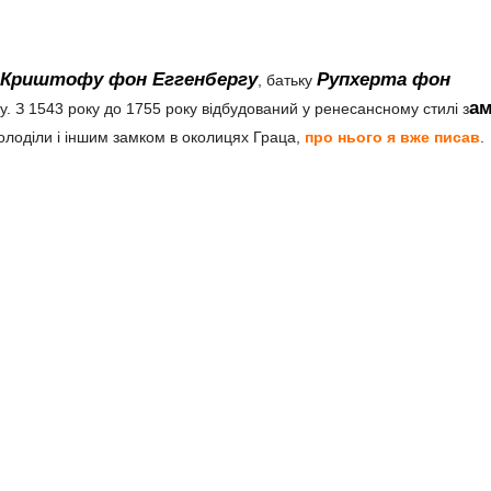
Криштофу фон Еггенбергу
Рупхерта фон
, батьку
а
у. З 1543 року до 1755 року відбудований у ренесансному стилі з
володіли і іншим замком в околицях Граца,
про нього я вже писав
.