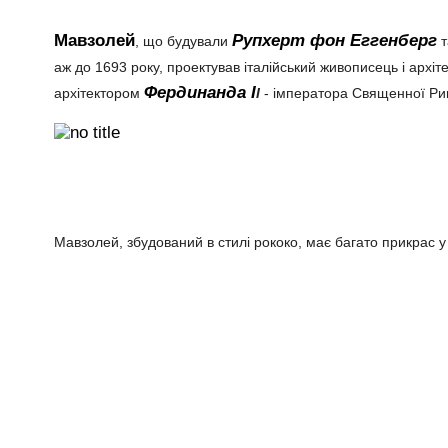
Мавзолей
Рупхерт фон Еггенберг
, що будували
т
аж до 1693 року, проектував італійський живописець і архіт
Фердинанда І
архітектором
І
- імператора Священної Рим
Мавзолей, збудований в стилі рококо, має багато прикрас у