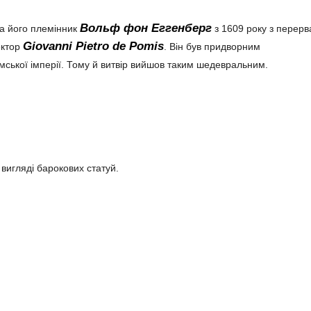
Вольф фон Еггенберг
а його племінник
з 1609 року з перер
Giovanni Pietro de Pomis
ектор
. Він був придворним
ської імперії. Тому й витвір вийшов таким шедевральним.
 вигляді барокових статуй.