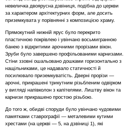
невеличка двоярусна дзвіниця, подібна до церкви
за характером архітектурних форм, але досить
приземкувата у порівнянні з композицією храму.
Прямокутний нижній ярус було перекрито
пластичною покрівлею і увінчано восьмигранною
банею з відкритими арочними прорізами вікон.
Зруби було завершено профільованими карнизами.
Стіни ззовні ошальовано дошками горизонтально з
нащільниками, це надавало статичності й
посилювало приземкуватість. Дверні прорізи —
арочні, прикрашені трикутним різьбленим одвірком
у вигляді напівколон з капітелями. Лиштву вікон та
карнизи прикрашено простою різьбою.
До того ж, обидві споруди було увінчано чудовими
памятками ставрографії — металевими кутими
хрестами (на церкві — 5, на дзвіниці 1), які