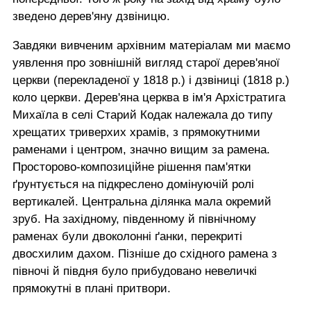
зведено дерев'яну дзвіницю.
Завдяки вивченим архівним матеріалам ми маємо
уявлення про зовнішній вигляд старої дерев'яної
церкви (перекладеної у 1818 р.) і дзвіниці (1818 р.)
коло церкви. Дерев'яна церква в ім'я Архістратига
Михаїла в селі Старий Кодак належала до типу
хрещатих триверхих храмів, з прямокутними
раменами і центром, значно вищим за рамена.
Просторово-композиційне рішення пам'ятки
ґрунтується на підкреслено домінуючій ролі
вертикалей. Центральна ділянка мала окремий
зруб. На західному, південному й північному
раменах були двоколонні ґанки, перекриті
двосхилим дахом. Пізніше до східного рамена з
півночі й півдня було прибудовано невеличкі
прямокутні в плані притвори.