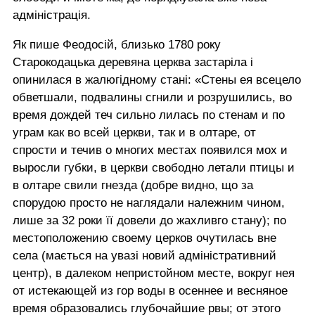
адміністрація.
Як пише Феодосій, близько 1780 року
Старокодацька деревяна церква застаріла і
опинилася в жалюгідному стані: «Стены ея всецело
обветшали, подвалины сгнили и розрушились, во
время дождей теч сильно лилась по стенам и по
уграм как во всей церкви, так и в олтаре, от
спрости и течив о многих местах появился мох и
выросли губки, в церкви свободно летали птицы и
в олтаре свили гнезда (добре видно, що за
спорудою просто не наглядали належним чином,
лише за 32 роки її довели до жахливго стану); по
местоположению своему церков очутилась вне
села (мається на увазі новий адміністративний
центр), в далеком непристойном месте, вокруг нея
от истекающей из гор воды в осеннее и весняное
время образовались глубочайшие рвы; от этого