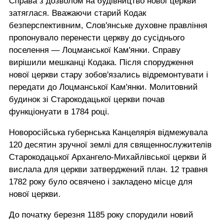
Справа з дозволом на будівництво нової церкви
затяглася. Вважаючи старий Кодак
безперспективним, Слов'янське духовне правління
пропонувало перенести церкву до сусіднього
поселення — Лоцманської Кам'янки. Справу
вирішили мешканці Кодака. Після спорудження
нової церкви стару зобов'язались відремонтувати і
передати до Лоцманської Кам'янки. Молитовний
будинок зі Старокодацької церкви почав
функціонуати в 1784 році.
Новоросійська губернська Канцелярія відмежувала
120 десятин зручної землі для священнослужителів
Старокодацької Архангело-Михайлівської церкви й
вислала для церкви затверджений план. 12 травня
1782 року було освячено і закладено місце для
нової церкви.
До початку березня 1185 року спорудили новий