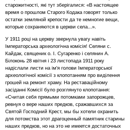
старожитності, які тут зберігалися: «В настоящее
время о прошлом Старого Кодака говорят только
остатки земляной крепости да те немногие вещи,
которыe сохраняются в церкви села...».
У 1911 році на церкву звернула увагу навіть
Імператорська археологічна комісія! Селяни с.
Кайдак, священик о. І. Cyгаpeнко і селянин А.
Білоконь 28 квітня і 23 листопада 1911 року
надіслали листи на ім'я голови Імператорської
археологічної комісії з клопотанням про виділення
грошей на ремонт храму. На реставаційному
засіданні Комісії було розглянуто клопотання:
«Считая себя прямыми потомками запорожцев,
ревнуя о вере наших предков, сражавшихся за
Святой Господний Крест, мы бы хотели охранить
для потомства этот драгоценный памятник старины
наших предков, но на это не имеется достаточных