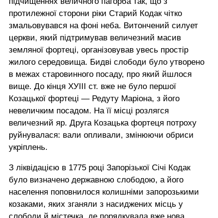
підчищеннях величного пагорба так, що з
протилежної сторони ріки Старий Кодак чітко
змальовувався на фоні неба. Витончений силует
церкви, який підтримував величезний масив
земляної фортеці, організовував увесь простір
жилого середовища. Бидві слободи було утворено
в межах старовинного посаду, про який йшлося
вище. До кінця ХУІІІ ст. вже не було першої
Козацької фортеці — Редуту Маріона, з його
невеличким посадом. На її місці розлягся
величезний яр. Друга Козацька фортеця потроху
руйнувалася: вали опливали, змінюючи обриси
укріплень.
З ліквідацією в 1775 році Запорізької Січі Кодак
було визначено державною слободою, а його
населення поповнилося колишніми запорозькими
козаками, яких зганяли з насиджених місць у
слободи й містечка, де порядкувала вже нова