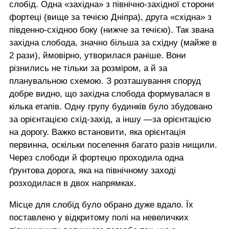
слобід. Одна «західна» з північно-західної сторони
фортеці (вище за течією Дніпра), друга «східна» з
південно-східноо боку (нижче за течією). Так звана
західна слобода, значно більша за східну (майже в
2 рази), ймовірно, утворилася раніше. Вони
різнились не тільки за розміром, а й за
планувальною схемою. З розташування споруд
добре видно, що західна слобода формувалася в
кілька етапів. Одну групу будинків було збудовано
за орієнтацією схід-захід, а іншу —за орієнтацією
на дорогу. Важко встановити, яка орієнтація
первинна, оскільки поселення багато разів нищили.
Через слободи й фортецю проходила одна
ґрунтова дорога, яка на північному заході
розходилася в двох напрямках.
Місце для слобід було обрано дуже вдало. Їх
поставлено у відкритому полі на невеличких