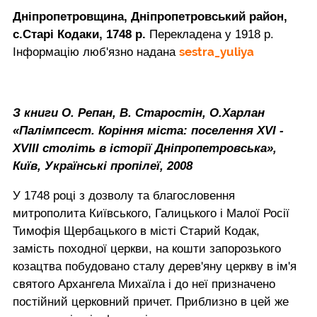
Дніпропетровщина, Дніпропетровський район,
с.Старі Кодаки, 1748 р.
Перекладена у 1918 р.
sestra_yuliya
Інформацію люб'язно надана
З книги О. Репан, В. Старостін, О.Харлан
«Палімпсест. Коріння міста: поселення ХVI -
ХVIII століть в історії Дніпропетровська»,
Київ, Українські пропілеї, 2008
У 1748 році з дозволу та благословення
митрополита Київського, Галицького і Малої Росії
Тимофія Щербацького в місті Старий Кодак,
замість походної церкви, на кошти запорозького
козацтва побудовано сталу дерев'яну церкву в ім'я
святого Архангела Михаїла і до неї призначено
постійний церковний причет. Приблизно в цей же