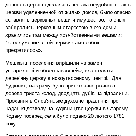
дорога в церков сделалась весьма неудобною; как в
церкви удаленненной от жилых домов, было опасно
оставлять церковныя вещи и имущество, то оныя
забирались церковным старостою в его дом и
хранились там между хозяйственными вещами;
богослужение в той церкви само собою
прекратилось».
Мешканці поселення вирішили «в замен
устаревшей и обветшававшей», влаштувати
дерев'яну церкву в новоутвореному центрі. .Для
будівництва храму було приготовано різаного
дерева триста колод, двадцять дубів на підвалини.
Прохання в Слов'янське духовне правління про
надання дозволу на будівництво церкви в Старому
Кодаку посеред села було подано 20 лютого 1781
року.