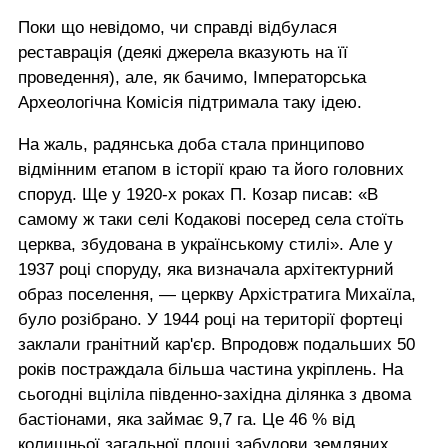
Поки що невідомо, чи справді відбулася
реставрація (деякі джерела вказують на її
проведення), але, як бачимо, Імператорська
Археологічна Комісія підтримала таку ідею.
На жаль, радянська доба стала принципово
відмінним етапом в історії краю та його головних
споруд. Ще у 1920-х роках П. Козар писав: «В
самому ж таки селі Кодакові посеред села стоїть
церква, збудована в українському стилі». Але у
1937 році споруду, яка визначала архітектурний
образ поселення, — церкву Архістратига Михаїла,
було розібрано. У 1944 році на території фортеці
заклали гранітний кар'єр. Впродовж подальших 50
років постраждала більша частина укріплень. На
сьогодні вціліла південно-західна ділянка з двома
бастіонами, яка займає 9,7 га. Це 46 % від
колишньої загальної площі забудови земляних