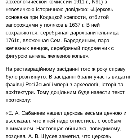
археологической комиссии 1911 г., N91) з
невеличкою історичною довідкою: «Церковь
основана при Кодацкой крепости, отбитой
запорожцями у поляков в 1637 г. В ней
сохраняются: серебряная дарохранительница
1761г., вложенная Сем. Бардадиным, пара
железных венцов, серебряный подсвечник с
фигурою ангела, железное копье».
На реставраційному засіданні того ж року справу
було розглянуто. В засіданні брали участь видатні
фахівці Російської імперії з археології, історії та
архітектури. Тому доцільним буде навести текст
протоколу:
«Е. А. Сабанеев нашел церковь весьма ценною и
вьссказал, что к ней надо отнестись, с особым
вниманием. Настоящая обшивка, повидимому,
поздняя. А. В. Щусев заметил, что церковь