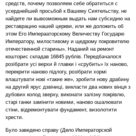
средств, почему позволяем себе обратиться с
усерднейшей просьбой к Вашему Сиятельству, не
найдете ли вывозможным выдать нам субсидию на
реставрацию нашей церкви, или же доложить об
этом Его Имперааторскому Величеству Государю
Императору, милостивому и щедрому покровителю
отечественной старины». Наданий на ремонт
кошторис складав 16845 рублів. Передбачалося
розібрати усі верхи й главки і «срубить» їх наново,
перекрити наново підлогу, розібрати хормі
влаштувати нові «такие же», зробити нову драбину
на другий ярус дзвіниці, викласти два нових вінця з
дубових колод зверху, виконати залізну покрівлю,
старі ганки замінити новими, наново ошалювати
стіни, відремонтувати фундамент, визолотити
хрести.
Було заведено справу (Дело Императорской