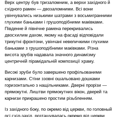
Верх центру був тризаломним, а верхи західного й
східного рамен — двозаломними. Всі вони
увінчувались низькими шатрами з восьмигранними
глухими баньками і грушоподібними маківками.
Південне й північне рамена перекривались
двосхилим дахом, якому на фасаді відповідали
трикутні фронтони, увінчані невеличкими глухими
баньками з грушоподібними маківками. Різна
висота зрубів надавала значного динамізму
центричній пірамідальній композиції храму.
Високі зруби було завершено профільованими
карнизами. Стіни ззовні ошальовано дошками
горизонтально з нащільниками. Дверні прорізи —
прямокутні. Лиштви прямокутних вікон, дверей та
карнизи прикрашено простим різьбленням.
Із західного боку, по окремо від церкви, по головный
осі схід-захід, розташувалась окремо від церкви