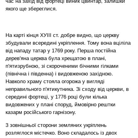
час на захід від фортеці виник цвинтар, залишки
якого ще збереглися.
На карті кінця ХУІІІ ст. добре видно, що церкву
збудували всередині укріплення. Тому вона вціліла
від нападу татар у 1769 року. Перша постійна
дерев'яна церква була хрещатою в плані,
п'ятизрубною, зі скороченими бічними гілками
(північна і південна) і видовженою західною.
Навколо храму стояла огорожа у вигляді
неправильного п'ятикутника. Зі сходу від церкви, в
середині фортеці, у 1776 році були кілька
видовжених у плані споруд, ймовірно рештки
казарм російського гарнізону.
3 зовнішньої сторони земляних укріплень
розляглося містечко. Воно складалось із двох