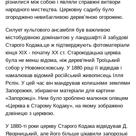
різнилися між собою і являли справжні витвори
народного мистецтва. Церковну садибу було
огороджено невибагливою дерев’яною огорожею.
Силует культового ансамбля був важливою
містобудівною домінантою у ландшафті й забудові
Старого Кодака,це ж підтверджують фотоматеріали
кінця ХІХ - початку ХХ ст. Старокодацька церква
була не менш відома, ніж дерев'яний Троїцький
собор у Новомосковську. У 1880 році її відвідав і
намалював відомий російський живописець Ілля
Рєпін. У цей час він мандрував колишніми землями
Запорожжя, збираючи матеріали для картини
«Запорожці». Ним було зроблено малюнок олівцем
«Церква в Старому Кодаку», на якому зображено
дзвіницю з церквою.
У 1880-ті роки церкву Старого Кодака відвідував Д.
Яворницький, але його більше цікавили запорозькі