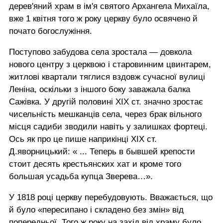
дерев'яний храм в ім'я святого Архангела Михаїла,
вже 1 квітня того ж року церкву було освячено й
почато богослужіння.
Поступово забудова села зростала — довкола
нового центру з церквою і старовинним цвинтарем,
житлові квартали тяглися вздовж сучасної вулиці
Леніна, оскільки з іншого боку заважала балка
Сажівка. У другій половині ХІХ ст. значно зростає
чисельність мешканців села, через брак вільного
місця садиби зводили навіть у залишках фортеці.
Ось як про це пише наприкінці ХІХ ст.
Д.яворницький: « ... Теперь в бывшей крепости
стоит десять крестьянских хат и кроме того
большая усадьба купца Зверева…».
У 1818 році церкву перебудовують. Вважається, що
й було «пересипано і складено без змін» від
попередньої. Того ж року на захід від храму було