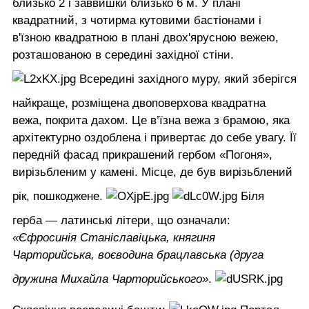
близько 2 і заввишки близько 6 м. У плані
квадратний, з чотирма кутовими бастіонами і
в'їзною квадратною в плані двох'ярусною вежею,
розташованою в середині західної стіни.
Всередині західного муру, який зберігся
найкраще, розміщена двоповерхова квадратна
вежа, покрита дахом. Це в’їзна вежа з брамою, яка
архітектурно оздоблена і привертає до себе увагу. Її
передній фасад прикрашений гербом «Погоня»,
вирізьбленим у камені. Місце, де був вирізьблений
рік, пошкоджене.
Біля
герба — латинські літери, що означали:
«Єфросинія Станіславіцька, княгиня
Чарторийська, воєводина брацлавська (друга
дружина Михайла Чарторийського»
.