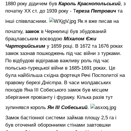
1880 року дідичем був
Кароль Краснопольський
, з
початку ХХ ст. до 1939 року - Т
ереза Петрович
та
інші співвласники.
Як я вже писав на
початку,
замок
в Чернелиці був збудований
брацлавським воєводою
Міхалом Єжи
Чарторийським
у 1659 році. В 1672 та 1676 роках
замок зазнав пошкоджень під час війни з турками.
По відбудові відігравав важливу роль під час
польсько-турецької війни в 1685-1691 роках. Це
була найбільша східна фортеця Речі Посполитої на
правому березі
Дністра
. В часи молдавських
походів Яна III Собеського замок був місцем
зберігання провіанту і фуражу. Кілька разів тут
зупинявся король
Ян ІІІ Собеський
.
Замок бастіонної системи займав площу 2,5 га і
був оточений оборонними стінами завтовшки