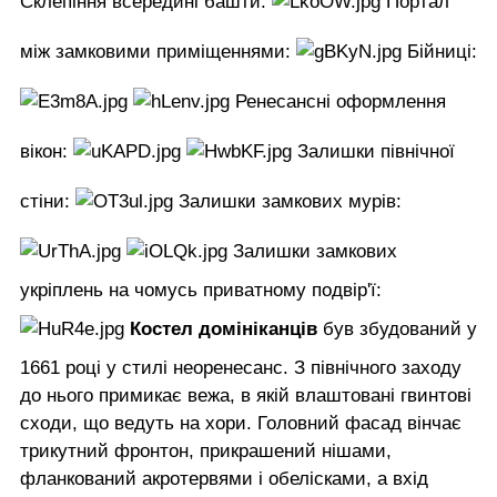
Склепіння всередині башти:
Портал
між замковими приміщеннями:
Бійниці:
Ренесансні оформлення
вікон:
Залишки північної
стіни:
Залишки замкових мурів:
Залишки замкових
укріплень на чомусь приватному подвір'ї:
Костел домініканців
був збудований у
1661 році у стилі неоренесанс. З північного заходу
до нього примикає вежа, в якій влаштовані гвинтові
сходи, що ведуть на хори. Головний фасад вінчає
трикутний фронтон, прикрашений нішами,
фланкований акротервями і обелісками, а вхід