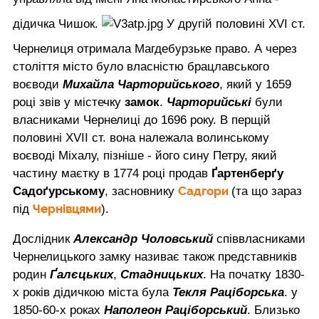
дідичка Чишок.
У другій половині XVI ст.
Чернелиця отримала Магдебурзьке право. А через
століття місто було власністю брацлавського
воєводи
Михайла Чарторийського
, який у 1659
році звів у містечку
замок
.
Чарторийські
були
власниками Чернелиці до 1696 року. В перщій
половині XVII ст. вона належала волинському
воєводі Міхалу, пізніше - його сину Петру, який
частину маєтку в 1774 році продав
Ґартенберґу
Садгори
Садоґурському
, засновнику
(та що зараз
Чернівцями
під
).
Дослідник
Александр Чоловський
співвласниками
Чернелицького замку називає також представників
родин
Ґалєцьких
,
Стадницьких
. На початку 1830-
х років дідичкою міста була
Текля Раціборська
. у
1850-60-х роках
Наполеон Раціборський
. Близько