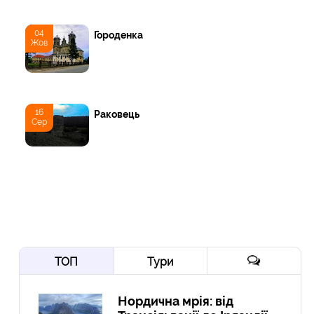
04
Городенка
Жов
16
Раковець
Сер
ТОП
Тури
Нордична мрія: від