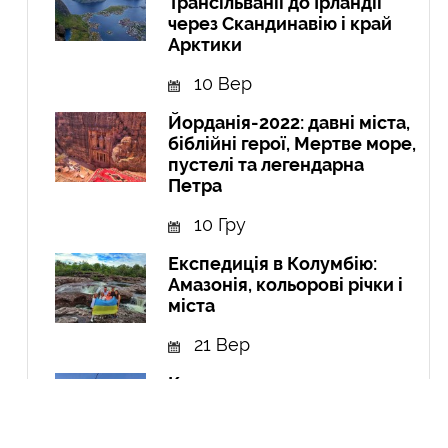
Трансільванії до Ірландії
через Скандинавію і край
Арктики
10 Вер
Йорданія-2022: давні міста,
біблійні герої, Мертве море,
пустелі та легендарна
Петра
10 Гру
Експедиція в Колумбію:
Амазонія, кольорові річки і
міста
21 Вер
Курдистан: перша подорож
до країни, якої не існує
04 Чер