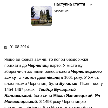
Наступна стаття
Городенка
01.08.2014
Якщо ви фанат замків, то попри бездоріжжя
приїхати до
Чернелиці
варто. У містечку
збереглися залишки ренесансного
Чернелицького
замку
та
костел домініканців
1661 року. У XV ст.
власниками Чернелиці були
Бучацькі
. Після них, у
1454-1467 роках -
Теодор Бучацький-
Язловецький
, його сини
Міхал Язловецький
,
Ян
Монастирський
. З 1493 року Чернелицею
управляла від імені Яна Монастирського Анна -