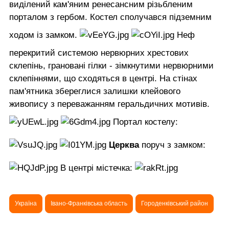
виділений кам'яним ренесансним різьбленим
порталом з гербом. Костел сполучався підземним
ходом із замком.
Неф
перекритий системою нервюрних хрестових
склепінь, грановані гілки - зімкнутими нервюрними
склепіннями, що сходяться в центрі. На стінах
пам'ятника збереглися залишки клейового
живопису з переважанням геральдичних мотивів.
Портал костелу:
Церква
поруч з замком:
В центрі містечка:
Україна
Івано-Франківська область
Городенківський район