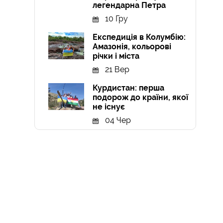
легендарна Петра
10 Гру
Експедиція в Колумбію:
Амазонія, кольорові
річки і міста
21 Вер
Курдистан: перша
подорож до країни, якої
не існує
04 Чер