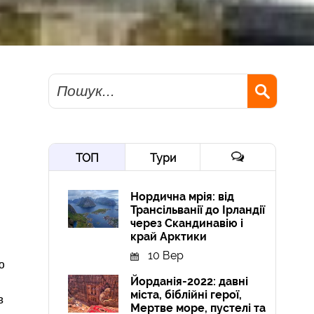
Пошук
ТОП
Тури
Нордична мрія: від
Трансільванії до Ірландії
через Скандинавію і
край Арктики
10 Вер
ю
Йорданія-2022: давні
міста, біблійні герої,
в
Мертве море, пустелі та