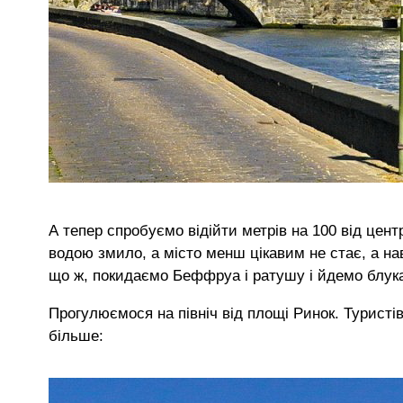
А тепер спробуємо відійти метрів на 100 від цент
водою змило, а місто менш цікавим не стає, а н
що ж, покидаємо Беффруа і ратушу і йдемо блук
Прогулюємося на північ від площі Ринок. Туристів
більше: