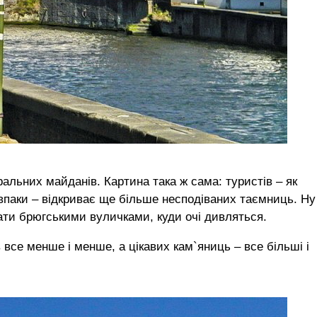
ральних майданів. Картина така ж сама: туристів – як
авпаки – відкриває ще більше несподіваних таємниць. Ну
ати брюгськими вуличками, куди очі дивляться.
 все менше і менше, а цікавих кам`яниць – все більші і