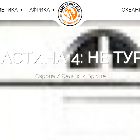
МЕРИКА
АФРИКА
ОКЕАНІ
ЧАСТИНА 4: НЕ Т
Європа
Бельгія
Брюгге