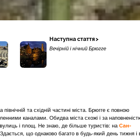
Наступна стаття
Вечірній і нічний Брюгге
 північній та східній частині міста. Брюгге є повною
ленними каналами. Обидва міста схожі і за наповненіст
Сан-
вулиць і площ. Не знаю, де більше туристів: на
Здається, що однаково багато в будь-який день тижня і 