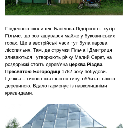
Південною околицею Банілова-Підгірного є хутір
Гільче
, що розташувався майже у буковинських
горах. Ще в австрійські часи тут була парова
лісопильня. Там, де струмки Гільча і Дмитриця
зливаються і утворюють річку Малий Серет, на
роздоріжжі стоїть дерев’яна
церква Різдва
Пресвятою Богородиці
1782 року побудови.
Церква – типово «хатнього» типу, оббита свіжою
деревиною. Вдало гармонує із навколишніми
краєвидами.