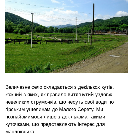
Величезне село складається з декількох кутів,
кожний з яких, як правило витягнутий уздовж
невеликих струмочків, що несуть свої води по
гірським ущелинам до Малого Серету. Ми
познайомимося лише з декількома такими
куточками, що представляють інтерес для
мандрівника.