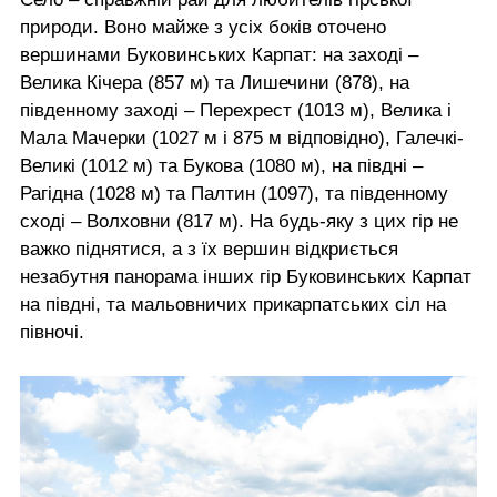
природи. Воно майже з усіх боків оточено
вершинами Буковинських Карпат: на заході –
Велика Кічера (857 м) та Лишечини (878), на
південному заході – Перехрест (1013 м), Велика і
Мала Мачерки (1027 м і 875 м відповідно), Галечкі-
Великі (1012 м) та Букова (1080 м), на півдні –
Рагідна (1028 м) та Палтин (1097), та південному
сході – Волховни (817 м). На будь-яку з цих гір не
важко піднятися, а з їх вершин відкриється
незабутня панорама інших гір Буковинських Карпат
на півдні, та мальовничих прикарпатських сіл на
півночі.