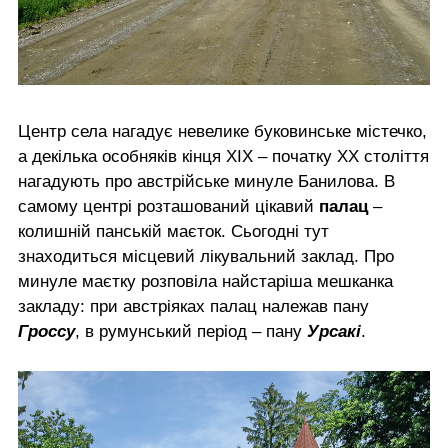
Центр села нагадує невелике буковинське містечко,
а декілька особняків кінця ХІХ – початку ХХ століття
нагадують про австрійське минуле Банилова. В
самому центрі розташований цікавий
палац
–
колишній панській маєток. Сьогодні тут
знаходиться місцевий лікувальний заклад. Про
минуле маєтку розповіла найстаріша мешканка
закладу: при австріяках палац належав пану
Гроссу
, в румунський період – пану
Урсакі
.