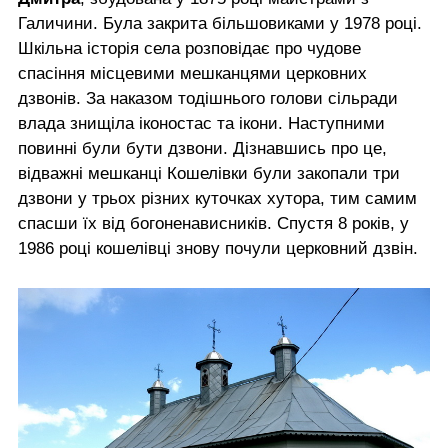
Галичини. Була закрита більшовиками у 1978 році.
Шкільна історія села розповідає про чудове
спасіння місцевими мешканцями церковних
дзвонів. За наказом тодішнього голови сільради
влада знищіла іконостас та ікони. Наступними
повинні були бути дзвони. Дізнавшись про це,
відважні мешканці Кошелівки були закопали три
дзвони у трьох різних куточках хутора, тим самим
спасши їх від богоненависників. Спустя 8 років, у
1986 році кошелівці знову почули церковний дзвін.