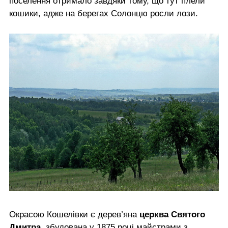
поселення отримало завдяки тому, що тут плели
кошики, адже на берегах Солонцю росли лози.
Окрасою Кошелівки є дерев’яна
церква Святого
Дмитра
, збудована у 1875 році майстрами з