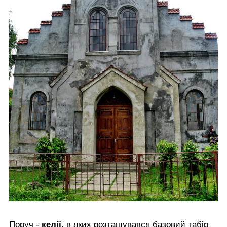
Поруч -
келії
, в яких розташувався базовий табір