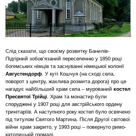
Слід сказати, що своєму розвитку Банилів-
Підгірний зобов’язаний переселенню у 1850 році
богемських німців та заснуванні німецької колонії
Августендорф
. У куті Кошчуя (на сході села,
поворот з центру, жахлива розмита дорога) про це
нагадує найбільший храм села – мурований
костел
Пресвятої Трійці
. Храм та монастир були
споруджені у 1907 році для австрійського ордену
тринітаріїв. А наступного року костел було освячено
під титулом Святого Мартина. Після Другої світової
війни храм закрито, у 1993 році – повернуто римо-
католицькій громаді.