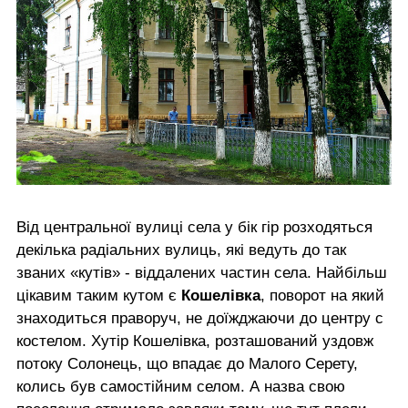
Від центральної вулиці села у бік гір розходяться
декілька радіальних вулиць, які ведуть до так
званих «кутів» - віддалених частин села. Найбільш
цікавим таким кутом є
Кошелівка
, поворот на який
знаходиться праворуч, не доїжджаючи до центру с
костелом. Хутір Кошелівка, розташований уздовж
потоку Солонець, що впадає до Малого Серету,
колись був самостійним селом. А назва свою