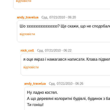
відповісти
andy_travelua
Срд, 07/21/2010 - 06:20
Шо зззззззззззззззззз? Ще скажи, що не сподобал
відповісти
nick_coll
Срд, 07/21/2010 - 06:22
я оце якраз і намагався написати. Клава підвел
відповісти
andy_travelua
Срд, 07/21/2010 - 06:26
Ну ладно костел.
А що деревяні колоритні будівлі, будинок з 
Ти гоніш!