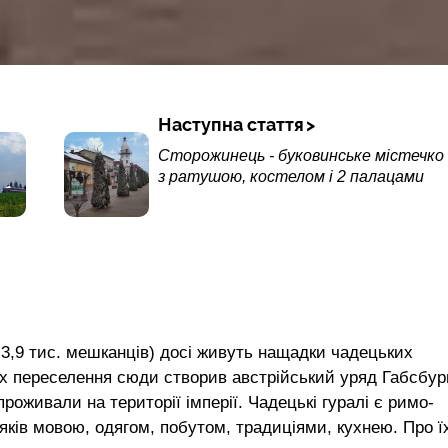
Наступна стаття
Сторожинець - буковинське містечко
з ратушою, костелом і 2 палацами
3,9 тис. мешканців) досі живуть нащадки чадецьких
 їх переселення сюди створив австрійський уряд Габсбург
роживали на території імперії. Чадецькі гуралі є римо-
яків мовою, одягом, побутом, традиціями, кухнею. Про ї