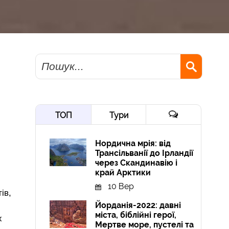
Пошук
ТОП
Тури
Нордична мрія: від
Трансільванії до Ірландії
через Скандинавію і
край Арктики
10 Вер
ів,
Йорданія-2022: давні
міста, біблійні герої,
х
Мертве море, пустелі та