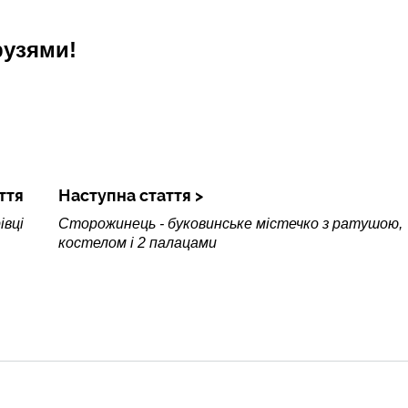
рузями!
ття
Наступна стаття
івці
Сторожинець - буковинське містечко з ратушою,
костелом і 2 палацами