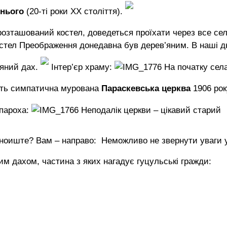
днього
(20-ті роки ХХ століття).
 розташований костел, доведеться проїхати через все се
остел Преображення донедавна був дерев’яним. В наші д
’яний дах.
Інтер’єр храму:
На початку сел
ить симпатична мурована
Параскевська церква
1906 рок
 пароха:
Неподалік церкви – цікавий старий
ноиште? Вам – направо:
Неможливо не звернути уваги 
вим дахом, частина з яких нагадує гуцульські гражди: