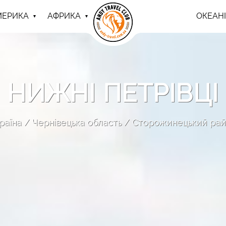
МЕРИКА
АФРИКА
ОКЕАНІ
НИЖНІ ПЕТРІВЦІ
раїна
Чернівецька область
Сторожинецький ра