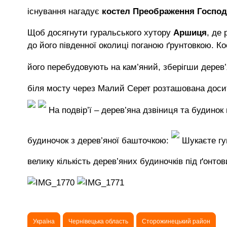
існування нагадує
костел Преображення Госпо
Щоб досягнути гуральського хутору
Аршиця
, де
до його південної околиці поганою ґрунтовкою. К
його перебудовують на кам’яний, зберігши дерев
біля мосту через Малий Серет розташована дос
На подвір’ї – дерев’яна дзвіниця та будинок
будиночок з дерев’яної башточкою:
Шукаєте гу
велику кількість дерев’яних будиночків під ґонто
Україна
Чернівецька область
Сторожинецький район