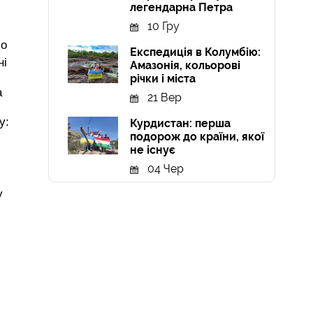
легендарна Петра
10 Гру
ло
Експедиція в Колумбію:
ні
Амазонія, кольорові
річки і міста
а
21 Вер
у:
Курдистан: перша
подорож до країни, якої
не існує
04 Чер
у