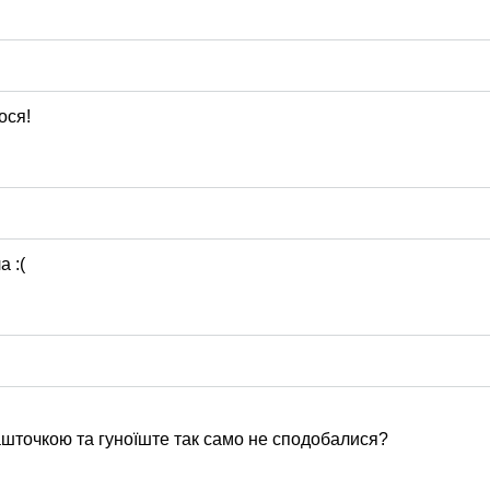
ося!
а :(
башточкою та гуноїште так само не сподобалися?