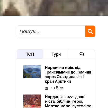
Пошук
ТОП
Тури
Нордична мрія: від
Трансільванії до Ірландії
через Скандинавію і
край Арктики
10 Вер
Йорданія-2022: давні
міста, біблійні герої,
Мертве море, пустелі та