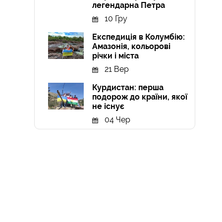
легендарна Петра
10 Гру
Експедиція в Колумбію:
Амазонія, кольорові
річки і міста
21 Вер
Курдистан: перша
подорож до країни, якої
не існує
04 Чер