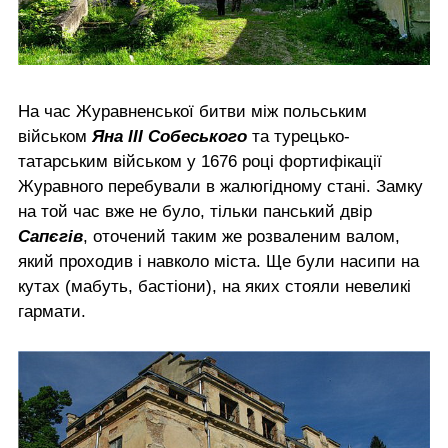
На час Журавненської битви між польським
військом
Яна ІІІ Собеського
та турецько-
татарським військом у 1676 році фортифікації
Журавного перебували в жалюгідному стані. Замку
на той час вже не було, тільки панський двір
Сапєгів
, оточений таким же розваленим валом,
який проходив і навколо міста. Ще були насипи на
кутах (мабуть, бастіони), на яких стояли невеликі
гармати.