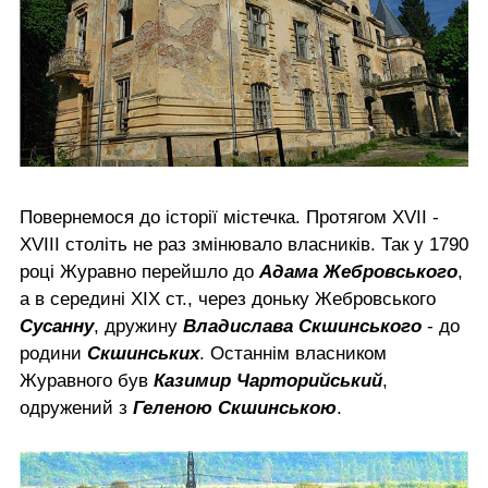
Повернемося до історії містечка. Протягом XVII -
XVIII століть не раз змінювало власників. Так у 1790
році Журавно перейшло до
Адама Жебровського
,
а в середині ХІХ ст., через доньку Жебровського
Сусанну
, дружину
Владислава Скшинського
- до
родини
Скшинських
. Останнім власником
Журавного був
Казимир Чарторийський
,
одружений з
Геленою Скшинською
.