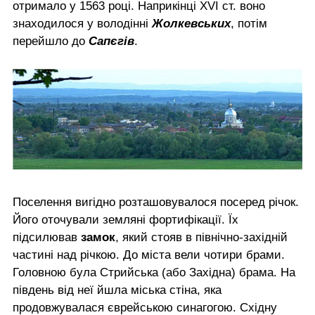
отримало у 1563 році. Наприкінці XVI ст. воно
знаходилося у володінні
Жолкевських
, потім
перейшло до
Сапєгів
.
Поселення вигідно розташовувалося посеред річок.
Його оточували земляні фортифікації. Їх
підсилював
замок
, який стояв в північно-західній
частині над річкою. До міста вели чотири брами.
Головною була Стрийська (або Західна) брама. На
південь від неї йшла міська стіна, яка
продовжувалася єврейською синагогою. Східну