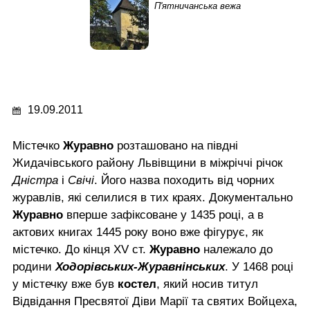
П'ятничанська вежа
19.09.2011
Містечко
Журавно
розташовано на півдні
Жидачівського району Львівщини в міжріччі річок
Дністра
і
Свічі
. Його назва походить від чорних
журавлів, які селилися в тих краях. Документально
Журавно
вперше зафіксоване у 1435 році, а в
актових книгах 1445 року воно вже фігурує, як
містечко. До кінця XV ст.
Журавно
належало до
родини
Ходорівських-Журавнінських
. У 1468 році
у містечку вже був
костел
, який носив титул
Відвідання Пресвятої Діви Марії та святих Войцеха,