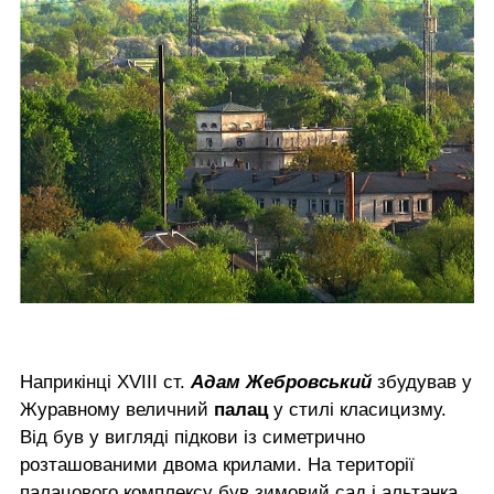
Наприкінці XVIII ст.
Адам Жебровський
збудував у
Журавному величний
палац
у стилі класицизму.
Від був у вигляді підкови із симетрично
розташованими двома крилами. На території
палацового комплексу був зимовий сад і альтанка,