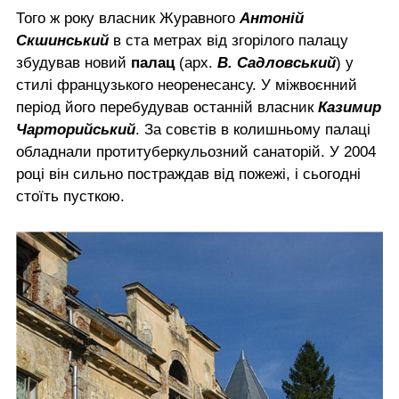
Того ж року власник Журавного
Антоній
Скшинський
в ста метрах від згорілого палацу
збудував новий
палац
(арх.
В. Садловський
) у
стилі французького неоренесансу. У міжвоєнний
період його перебудував останній власник
Казимир
Чарторийський
. За совєтів в колишньому палаці
обладнали протитуберкульозний санаторій. У 2004
році він сильно постраждав від пожежі, і сьогодні
стоїть пусткою.