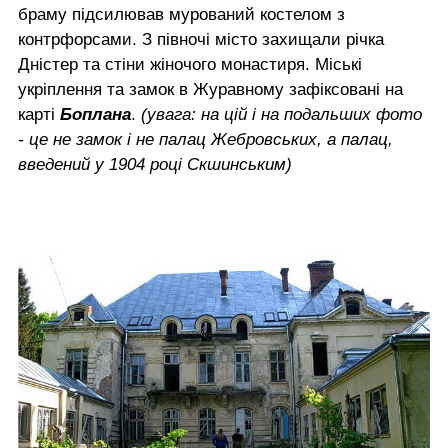
браму підсилював мурований костелом з
контрфорсами. З півночі місто захищали річка
Дністер та стіни жіночого монастиря. Міські
укріплення та замок в Журавному зафіксовані на
карті
Боплана
.
(увага: на цій і на подальших фото
- це не замок і не палац Жебровських, а палац,
введений у 1904 році Скшинським)