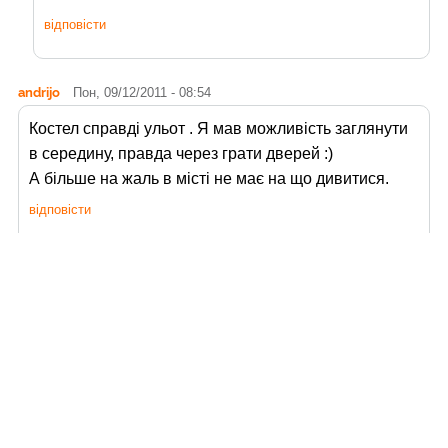
відповісти
andrijo
Пон, 09/12/2011 - 08:54
Костел справді ульот . Я мав можливість заглянути
в середину, правда через грати дверей :)
А більше на жаль в місті не має на що дивитися.
відповісти
andy_travelua
Втр, 09/13/2011 - 09:53
Та як ульот, там хіба що портал цікавий :)
відповісти
Trip impressions
Птн, 02/26/2016 - 16:12