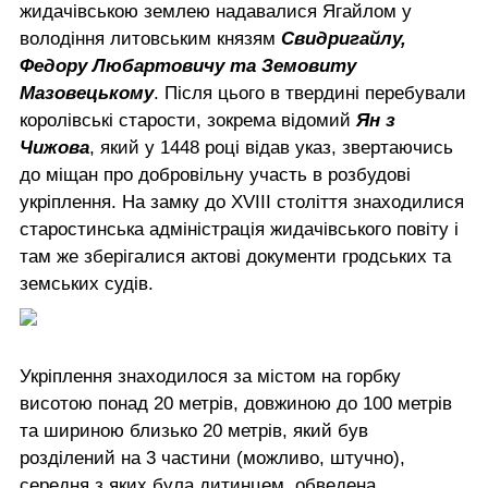
жидачівською землею надавалися Ягайлом у
володіння литовським князям
Свидригайлу,
Федору Любартовичу та Земовиту
Мазовецькому
. Після цього в твердині перебували
королівські старости, зокрема відомий
Ян з
Чижова
, який у 1448 році відав указ, звертаючись
до міщан про добровільну участь в розбудові
укріплення. На замку до XVIII століття знаходилися
старостинська адміністрація жидачівського повіту і
там же зберігалися актові документи гродських та
земських судів.
Укріплення знаходилося за містом на горбку
висотою понад 20 метрів, довжиною до 100 метрів
та шириною близько 20 метрів, який був
розділений на 3 частини (можливо, штучно),
середня з яких була дитинцем, обведена