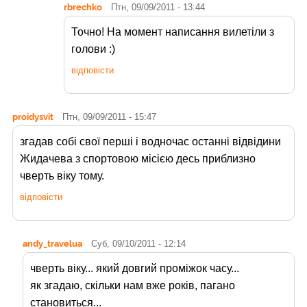
rbrechko
Птн, 09/09/2011 - 13:44
Точно! На момент написання вилетіли з
голови :)
відповісти
proidysvit
Птн, 09/09/2011 - 15:47
згадав собі свої перші і водночас останні відвідини
Жидачева з спортовою місією десь приблизно
чверть віку тому.
відповісти
andy_travelua
Суб, 09/10/2011 - 12:14
чверть віку... який довгий проміжок часу...
як згадаю, скільки нам вже років, пагано
становиться...