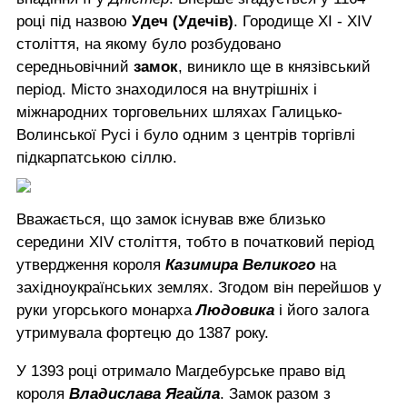
році під назвою
Удеч (Удечів)
. Городище XI - XIV
століття, на якому було розбудовано
середньовічний
замок
, виникло ще в князівський
період. Місто знаходилося на внутрішніх і
міжнародних торговельних шляхах Галицько-
Волинської Русі і було одним з центрів торгівлі
підкарпатською сіллю.
Вважається, що замок існував вже близько
середини XIV століття, тобто в початковий період
утвердження короля
Казимира Великого
на
західноукраїнських землях. Згодом він перейшов у
руки угорського монарха
Людовика
і його залога
утримувала фортецю до 1387 року.
У 1393 році отримало Магдебурське право від
короля
Владислава Ягайла
. Замок разом з