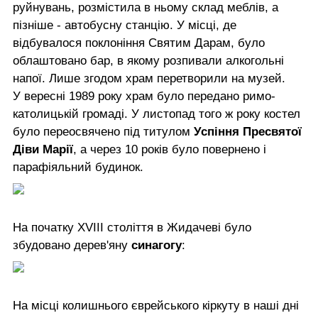
руйнувань, розмістила в ньому склад меблів, а
пізніше - автобусну станцію. У місці, де
відбувалося поклоніння Святим Дарам, було
облаштовано бар, в якому розпивали алкогольні
напої. Лише згодом храм перетворили на музей.
У вересні 1989 року храм було передано римо-
католицькій громаді. У листопад того ж року костел
було переосвячено під титулом
Успіння Пресвятої
Діви Марії
, а через 10 років було повернено і
парафіяльний будинок.
На початку XVIII століття в Жидачеві було
збудовано дерев'яну
синагогу
:
На місці колишнього єврейського кіркуту в наші дні