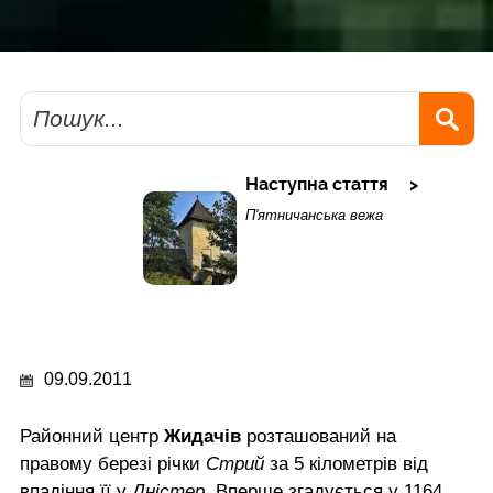
Пошук
Наступна стаття
П'ятничанська вежа
09.09.2011
Районний центр
Жидачів
розташований на
правому березі річки
Стрий
за 5 кілометрів від
впадіння її у
Дністер
. Вперше згадується у 1164