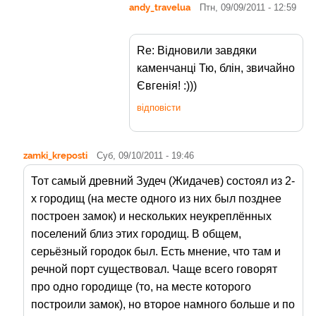
andy_travelua
Птн, 09/09/2011 - 12:59
Re: Відновили завдяки
каменчанці Тю, блін, звичайно
Євгенія! :)))
відповісти
zamki_kreposti
Суб, 09/10/2011 - 19:46
Тот самый древний Зудеч (Жидачев) состоял из 2-
х городищ (на месте одного из них был позднее
построен замок) и нескольких неукреплённых
поселений близ этих городищ. В общем,
серьёзный городок был. Есть мнение, что там и
речной порт существовал. Чаще всего говорят
про одно городище (то, на месте которого
построили замок), но второе намного больше и по