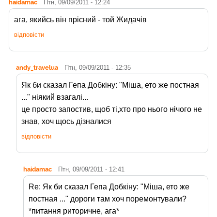
haidamac
Птн, 09/09/2011 - 12:24
ага, якийсь він прісний - той Жидачів
відповісти
andy_travelua
Птн, 09/09/2011 - 12:35
Як би сказал Гепа Добкіну: "Міша, ето же постная
..." ніякий взагалі...
це просто запостив, щоб ті,хто про нього нічого не
знав, хоч щось дізналися
відповісти
haidamac
Птн, 09/09/2011 - 12:41
Re: Як би сказал Гепа Добкіну: "Міша, ето же
постная ..." дороги там хоч поремонтували?
*питання риторичне, ага*