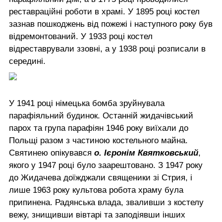
реставраційні роботи в храмі. У 1895 році костел
зазнав пошкоджень від пожежі і наступного року був
відремонтований. У 1933 році костел
відреставрували ззовні, а у 1938 році розписали в
середині.
У 1941 році німецька бомба зруйнувала
парафіяльний будинок. Останній жидачівський
парох та група парафіян 1946 року виїхали до
Польщі разом з частиною костельного майна.
Святинею опікувався
о. Ієронім Квятковський
,
якого у 1947 році було заарештовано. З 1947 року
до Жидачева доїжджали священики зі Стрия, і
лише 1963 року культова робота храму була
припинена. Радянська влада, зваливши з костелу
вежу, знищивши вівтарі та заподіявши інших