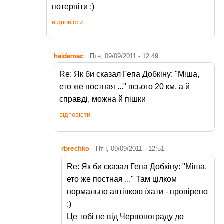
потерпіти :)
відповісти
haidamac
Птн, 09/09/2011 - 12:49
Re: Як би сказал Гепа Добкіну: "Міша,
ето же постная ..." всього 20 км, а й
справді, можна й пішки
відповісти
rbrechko
Птн, 09/09/2011 - 12:51
Re: Як би сказал Гепа Добкіну: "Міша,
ето же постная ..." Там цілком
нормально автівкою їхати - провірено
:)
Це тобі не від Червонограду до