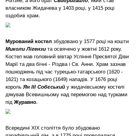
Рогізне, а його брат
Свидригайло
, який став
власником Жидачева у 1403 році, у 1415 році
оздобив храм.
Мурований костел
збудовано у 1577 році на кошти
Миколи Лігензи
та освячено у жовтні 1612 року.
Костел мав головний вівтар Успіння Пресвятої Діви
Марії та два бічні - Різдва і Св. Анни. Храм зазнав
пошкоджень під час турецько-татарського (1620 -
1621) та козацького (1649) нападів. У 1676 році
король
Ян ІІІ Собєський
у жидачівському костелі
дякував Всевишньому над перемогою над турками
під
Журавно
.
Всередині ХІХ століття було збудовано
парафіяльний дім, а в 1775 році проводилися