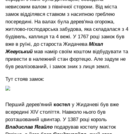
невисоким валом з північної сторони. Від міста
замок відділявся ставком з насипною греблею
посередині. На валах була дерев'яна огорожа,
житлово-господарська забудова, яка складалася з 4
будівель, каплиця та 4 вежі. У 1767 році замок був
вже в руїні, до староста Жидачева
Міхал
Жевуський
мав намір своїм коштом відбудувати та
привести в належний стан фортецю. Але задум не
був реалізований, і замок зник з лиця землі.
Тут стояв замок:
Перший дерев'яний
костел
у Жидачеві був вже
всередині XIV століття. Навколо нього був
розташований цвинтар. У 1387 році король
Владислав Ягайло
подарував костелу маєток