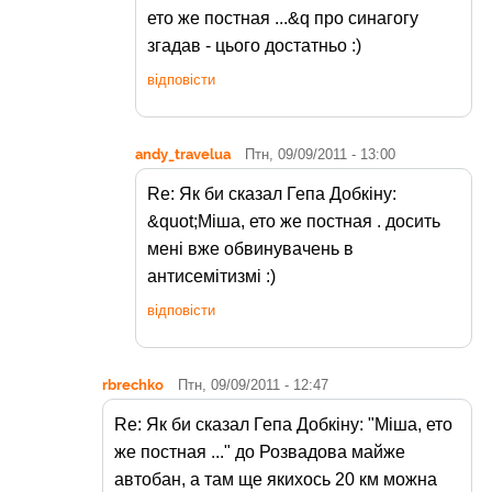
ето же постная ...&q про синагогу
згадав - цього достатньо :)
відповісти
andy_travelua
Птн, 09/09/2011 - 13:00
Re: Як би сказал Гепа Добкіну:
&quot;Міша, ето же постная . досить
мені вже обвинувачень в
антисемітизмі :)
відповісти
rbrechko
Птн, 09/09/2011 - 12:47
Re: Як би сказал Гепа Добкіну: "Міша, ето
же постная ..." до Розвадова майже
автобан, а там ще якихось 20 км можна