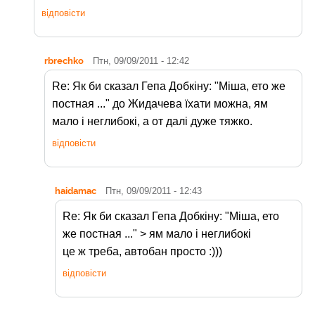
відповісти
rbrechko
Птн, 09/09/2011 - 12:42
Re: Як би сказал Гепа Добкіну: "Міша, ето же
постная ..." до Жидачева їхати можна, ям
мало і неглибокі, а от далі дуже тяжко.
відповісти
haidamac
Птн, 09/09/2011 - 12:43
Re: Як би сказал Гепа Добкіну: "Міша, ето
же постная ..." > ям мало і неглибокі
це ж треба, автобан просто :)))
відповісти