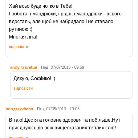
Хай всьо буде чотко в Тебе!
І робота, і мандрівки, і рідні, і манрдрівки - всього
вдосталь, але щоб не набридало і не ставало
рутиною :)
Многая літа!
відповісти
andy_travelua
Нед, 07/07/2013 - 09:59
Дякую, Софійко! :)
відповісти
neo7777vitaha
Птн, 07/05/2013 - 19:03
Вітаю!Щєстя а головне здоровя та побільше.Ну і
приєднуюсь до всіх вищесказаних теплих слів!
відповісти