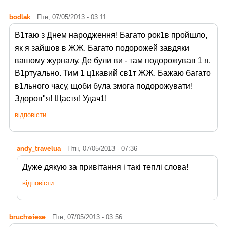
bodlak
Птн, 07/05/2013 - 03:11
В1таю з Днем народження! Багато рок1в пройшло,
як я зайшов в ЖЖ. Багато подорожей завдяки
вашому журналу. Де були ви - там подорожував 1 я.
В1ртуально. Тим 1 ц1кавий св1т ЖЖ. Бажаю багато
в1льного часу, щоби була змога подорожувати!
Здоров"я! Щастя! Удач1!
відповісти
andy_travelua
Птн, 07/05/2013 - 07:36
Дуже дякую за привітання і такі теплі слова!
відповісти
bruchwiese
Птн, 07/05/2013 - 03:56