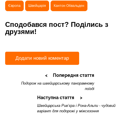
Європа
Швейцарія
Кантон Обвальден
Сподобався пост? Поділись з
друзями!
Додати новий коментар
Попередня стаття
Подорож на швейцарському панорамному
поїзді
Наступна стаття
Швейцарська Рив’єра і Рона-Альпи - чудовий
варіант для подорожі у міжсезоння