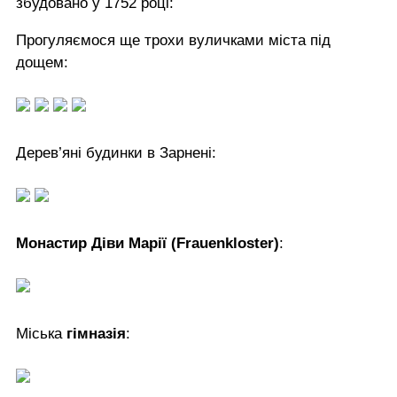
збудовано у 1752 році:
Прогуляємося ще трохи вуличками міста під
дощем:
Дерев’яні будинки в Зарнені:
Монастир Діви Марії (Frauenkloster)
:
Міська
гімназія
: