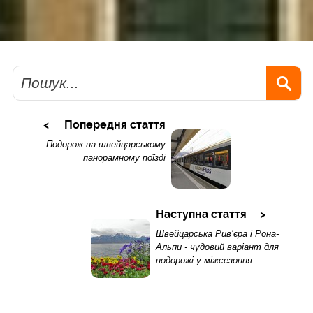
Пошук
Попередня стаття
Подорож на швейцарському
панорамному поїзді
Наступна стаття
Швейцарська Рив’єра і Рона-
Альпи - чудовий варіант для
подорожі у міжсезоння