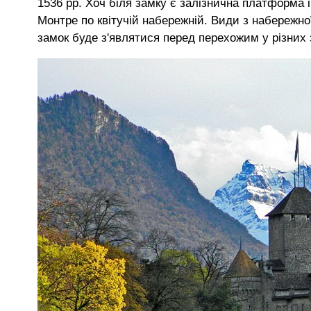
1536 рр. Хоч біля замку є залізнична платформа 
Монтре по квітучій набережній. Види з набережно
замок буде з'являтися перед перехожим у різних