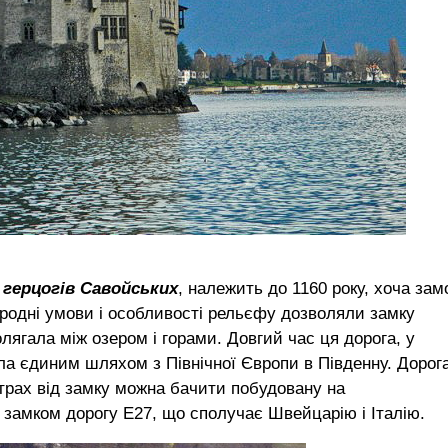
герцогів Савойських
, належить до 1160 року, хоча зам
риродні умови і особливості рельєфу дозволяли замку
лягала між озером і горами. Довгий час ця дорога, у
а єдиним шляхом з Північної Європи в Південну. Дорог
метрах від замку можна бачити побудовану на
 замком дорогу Е27, що сполучає Швейцарію і Італію.