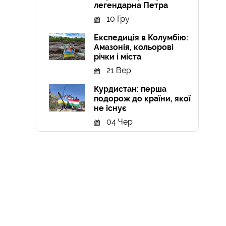
легендарна Петра
10 Гру
Експедиція в Колумбію:
Амазонія, кольорові
річки і міста
21 Вер
Курдистан: перша
подорож до країни, якої
не існує
04 Чер