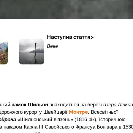
Наступна стаття
Веве
ський
замок Шильон
знаходиться на березі
озера Леман
Монтре
йдорожчого курорту Швейцарії
. Всесвітньої
айрона
«Шильонський в'язень» (1816 рік), історичною
а наказом Карла III Савойського Франсуа Бонівара в 1530