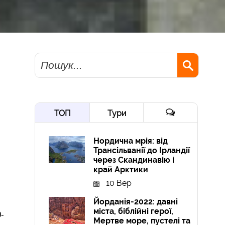
Пошук
ТОП
Тури
Нордична мрія: від
Трансільванії до Ірландії
через Скандинавію і
край Арктики
10 Вер
Йорданія-2022: давні
міста, біблійні герої,
-
Мертве море, пустелі та