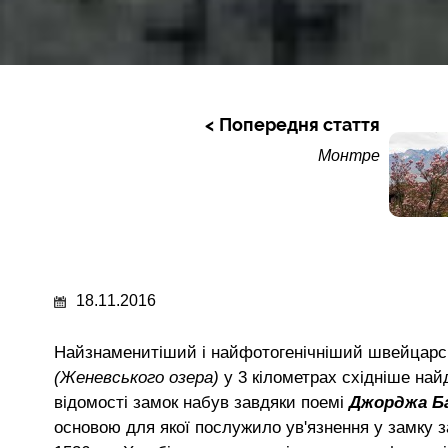
Попередня стаття
Монтре
18.11.2016
Найзнаменитіший і найфотогенічніший швейцар
(Женевського озера)
у 3 кілометрах східніше на
відомості замок набув завдяки поемі
Джорджа Б
основою для якої послужило ув'язнення у замку з