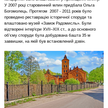
У 2007 році старовинний млин придбала Ольга
Богомолець. Протягом 2007 - 2011 років було
проведено реставрацію історичної споруди та
влаштовано музей «Замок Радомисль». Були
відтворені інтер'єри XVII–XIX ст., а до основного
об’єму споруди була добудована башта 35 м
заввишки, на якій був встановлений дзвін.