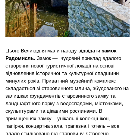
Цього Великодня мали нагоду відвідати
замок
Радомисль
. Замок — чудовий приклад вдалого
створення нової туристичної локації на основі
відновлення історичної та культурної спадщини
минулих років. Приватний музейний комплекс
складається зі старовинного млина, збудованого на
залишках фундаментів старовинного замку та
ландшафтного парку з водоспадами, місточками,
скульптурами та цікавими рослинами. В
приміщеннях замку – унікальні колекції ікон,
папірня, концертна зала, трапезна і готель – все
вдало стилізовано під старовину. Створено