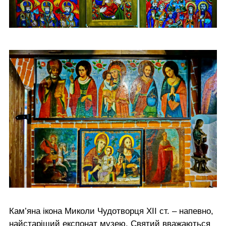
Кам’яна ікона Миколи Чудотворця XІI ст. – напевно,
найстаріший експонат музею. Святий вважаються