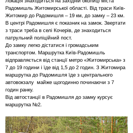
Локація знаходиться на західній околиці міста
Радомишль Житомирської області. Від траси Київ-
Житомир до Радомишля – 19 км, до замку – 23 км.
В центрі Радомишля є показник на замок. Звертати
з траси треба в селі Кочерів, де знаходиться
патрульний поліційний пост.
До замку легко дістатися і громадським
транспортом. Маршрутка Київ-Радомишль
відправляється від станції метро «Житомирська» з
7 до 19 години і їде від 1,5 до 2 годин. З Житомира
маршрутка до Радомишля їде з центрального
автовокзалу майже щогодинно починаючи з 7
годин ранку.
Від автостанції в Радомишля до замку курсує
маршрутка №2.