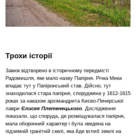
Трохи історії
Замок відтворено в історичному передмісті
Радомишля, яке мало назву Папірня. Річка Мика
впадає тут у Папіронський став. Дійсно, тут
знаходилася стара папірня, споруджена у 1612-1615
роках за наказом архімандрита Києво-Печерської
лаври
Єлисея Плетенецького
. Дослідження
показали, що споруда, де розміщувалася папірня,
мала оборонний характер і була зведена на
підземній гранітній скелі, яка йде вглиб землі на