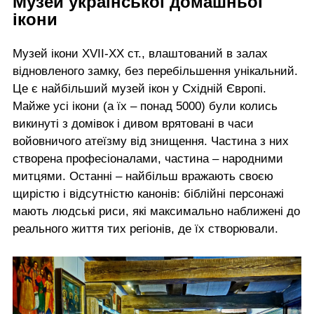
Музей української домашньої
ікони
Музей ікони XVII-XX ст., влаштований в залах
відновленого замку, без перебільшення унікальний.
Це є найбільший музей ікон у Східній Європі.
Майже усі ікони (а їх – понад 5000) були колись
викинуті з домівок і дивом врятовані в часи
войовничого атеїзму від знищення. Частина з них
створена професіоналами, частина – народними
митцями. Останні – найбільш вражають своєю
щирістю і відсутністю канонів: біблійні персонажі
мають людські риси, які максимально наближені до
реального життя тих регіонів, де їх створювали.