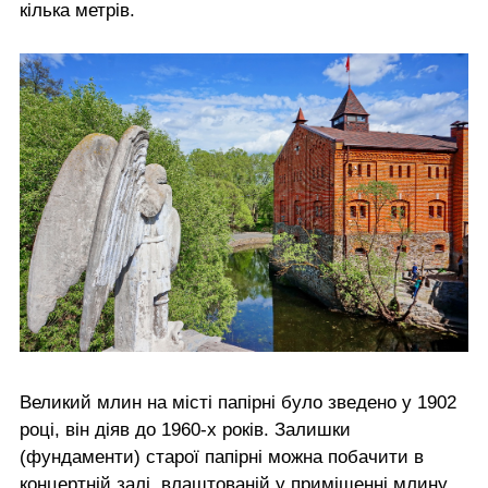
кілька метрів.
Великий млин на місті папірні було зведено у 1902
році, він діяв до 1960-х років. Залишки
(фундаменти) старої папірні можна побачити в
концертній залі, влаштованій у приміщенні млину.