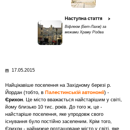
Наступна стаття
Віфлеєм (Бет-Лахм) за
межами Храму Різдва
17.05.2015
Найцікавіше поселення на Західному березі р.
Палестинській автономії
Йордан (тобто, в
) -
Єрихон
. Це місто вважається найстарішим у світі,
йому близько 10 тис. років. До того ж, це -
найстаріше поселення, яке упродовж свого
існування було постійно заселеним. Крім того,
Єрихон - найнижче розташоване місто у світі, яке