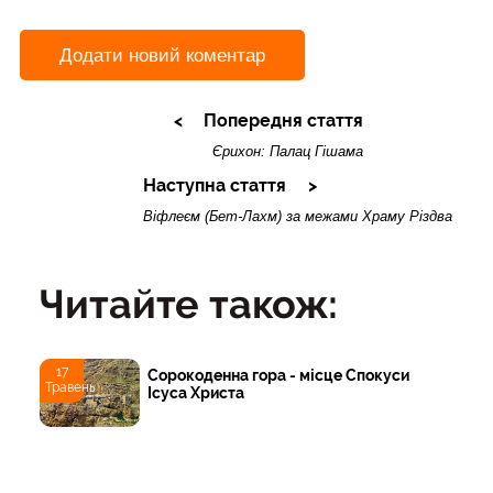
Додати новий коментар
Попередня стаття
Єрихон: Палац Гішама
Наступна стаття
Віфлеєм (Бет-Лахм) за межами Храму Різдва
Читайте також:
17
Сорокоденна гора - місце Спокуси
Травень
Ісуса Христа
17
Єрихон: Палац Гішама