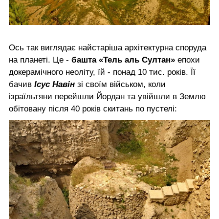
Ось так виглядає найстаріша архітектурна споруда
на планеті. Це -
башта «Тель аль Султан»
епохи
докерамічного неоліту, їй - понад 10 тис. років. Її
бачив
Ісус Навін
зі своїм військом, коли
ізраїльтяни перейшли Йордан та увійшли в Землю
обітовану після 40 років скитань по пустелі: