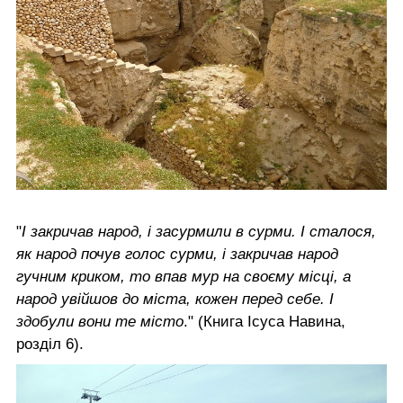
"
І закричав народ, і засурмили в сурми. І сталося,
як народ почув голос сурми, і закричав народ
гучним криком, то впав мур на своєму місці, а
народ увійшов до міста, кожен перед себе. І
здобули вони те місто
." (Книга Ісуса Навина,
розділ 6).