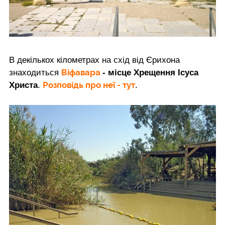
В декількох кілометрах на схід від Єрихона
Віфавара
знаходиться
- місце Хрещення Ісуса
Розповідь про неї - тут
Христа
.
.