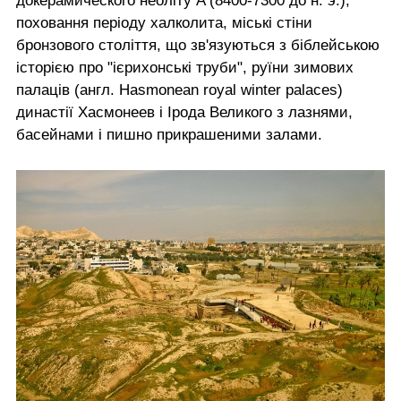
докерамического неоліту A (8400-7300 до н. э.),
поховання періоду халколита, міські стіни
бронзового століття, що зв'язуються з біблейською
історією про "ієрихонські труби", руїни зимових
палаців (англ. Hasmonean royal winter palaces)
династії Хасмонеев і Ірода Великого з лазнями,
басейнами і пишно прикрашеними залами.