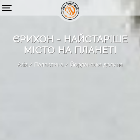
ЄРИХОН - НАЙСТАРІШЕ
МІСТО НА ПЛАНЕТІ
Азія
Палестина
Йорданська долина