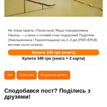
Не тільки Ізраїль і Палестина! Якщо плануватимеш
Україну — у мене є готовий план подорожей Поділлям
(Хмельниччина і Тернопільщина) на 2–3 дні (PDF+EPUB,
миттєво після оплати).
Купити 249 грн (книга)
Купити 349 грн (книга + 2 карти)
Азія
Палестина
Йорданська долина
Сподобався пост? Поділись з
друзями!