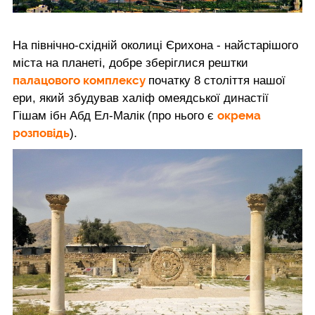
На північно-східній околиці Єрихона - найстарішого
міста на планеті, добре зберіглися рештки
палацового комплексу
початку 8 століття нашої
ери, який збудував халіф омеядської династії
окрема
Гішам ібн Абд Ел-Малік (про нього є
розповідь
).