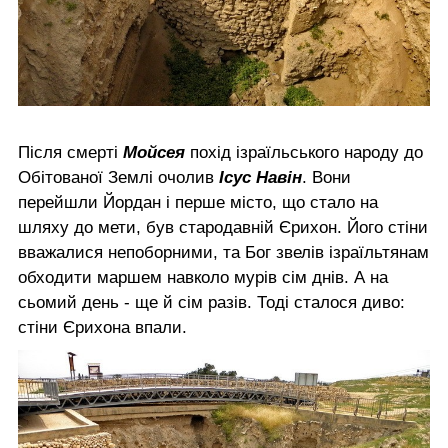
Після смерті
Мойсея
похід ізраїльського народу до
Обітованої Землі очолив
Ісус Навін
. Вони
перейшли Йордан і перше місто, що стало на
шляху до мети, був стародавній Єрихон. Його стіни
вважалися непоборними, та Бог звелів ізраїльтянам
обходити маршем навколо мурів сім днів. А на
сьомий день - ще й сім разів. Тоді сталося диво:
стіни Єрихона впали.