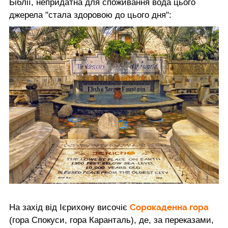
Біблії, непридатна для споживання вода цього
джерела "стала здоровою до цього дня":
Сорокаденна гора
На захід від Ієрихону височіє
(гора Спокуси, гора Каранталь), де, за переказами,