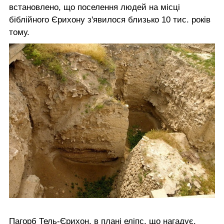
встановлено, що поселення людей на місці
біблійного Єрихону з'явилося близько 10 тис. років
тому.
Пагорб Тель-Єрихон, в плані еліпс, що нагадує,