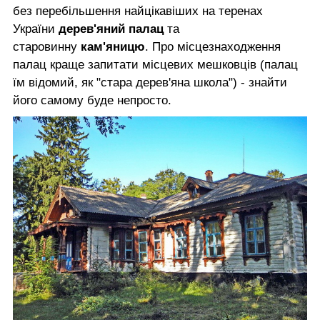
без перебільшення найцікавіших на теренах
України
дерев'яний палац
та
старовинну
кам'яницю
. Про місцезнаходження
палац краще запитати місцевих мешковців (палац
їм відомий, як "стара дерев'яна школа") - знайти
його самому буде непросто.