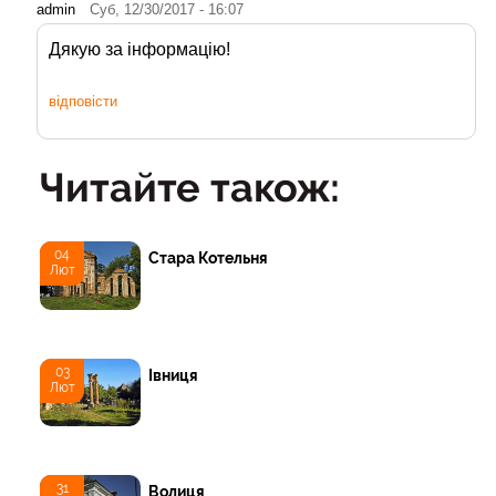
admin
Суб, 12/30/2017 - 16:07
Дякую за інформацію!
відповісти
Читайте також:
04
Стара Котельня
Лют
03
Івниця
Лют
31
Волиця