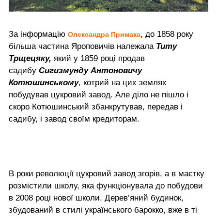
За інформацію
, до 1858 року
Олександра Примака
більша частина Яроповичів належала
Титу
Трщецяку,
який у 1859 році продав
садибу
Сигизмунду Антоновичу
Котюшинському
, котрий на цих землях
побудував цукровий завод. Але діло не пішло і
скоро Котюшинський збанкрутував, передав і
садибу, і завод своїм кредиторам.
В роки революції цукровий завод згорів, а в маєтку
розмістили школу, яка функціонувала до побудови
в 2008 році нової школи. Дерев’яний будинок,
збудований в стилі українського барокко, вже в ті