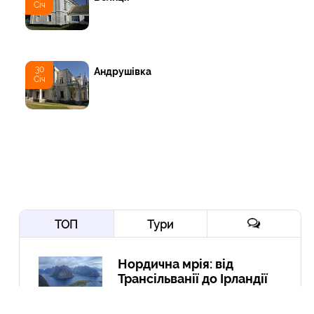
Січ
30
Андрушівка
Січ
ТОП
Тури
Нордична мрія: від
Трансільванії до Ірландії
через Скандинавію і край
Арктики