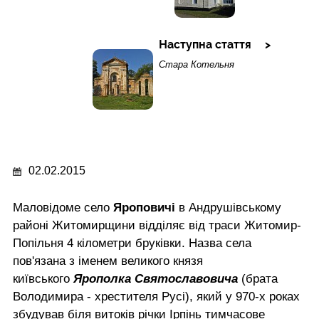
Наступна стаття
Стара Котельня
02.02.2015
Маловідоме село
Яроповичі
в Андрушівському
районі Житомирщини відділяє від траси Житомир-
Попільня 4 кілометри бруківки. Назва села
пов'язана з іменем великого князя
київського
Ярополка Святославовича
(брата
Володимира - хрестителя Русі), який у 970-х роках
збудував біля витоків річки Ірпінь тимчасове