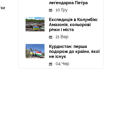
легендарна Петра
тки
10 Гру
Експедиція в Колумбію:
Амазонія, кольорові
річки і міста
21 Вер
Курдистан: перша
подорож до країни, якої
не існує
04 Чер