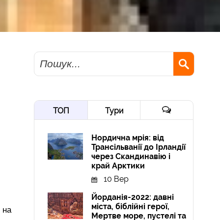
Пошук
ТОП
Тури
Нордична мрія: від
Трансільванії до Ірландії
через Скандинавію і
край Арктики
10 Вер
Йорданія-2022: давні
міста, біблійні герої,
 на
Мертве море, пустелі та