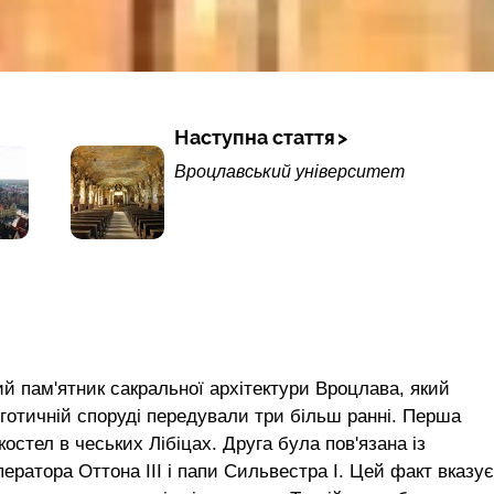
Наступна стаття
Вроцлавський університет
й пам'ятник сакральної архітектури Вроцлава, який
 готичній споруді передували три більш ранні. Перша
костел в чеських Лібіцах. Друга була пов'язана із
ератора Оттона III і папи Сильвестра I. Цей факт вказує