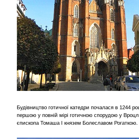
Будівництво готичної катедри почалася в 1244 році
першою у повній мірі готичною спорудою у Вроцл
єпископа Томаша І князем Болеславом Рогаткою.