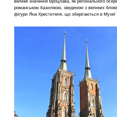
велике значення Вроцлава, як регіонального осере
романською базилікою, зведеною з великих блоків
фігури Яна Хрестителя, що зберігаються в Музеї а