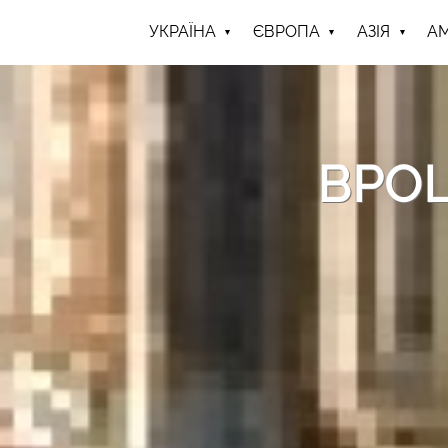
УКРАЇНА
ЄВРОПА
АЗІЯ
А
ВРОЦ