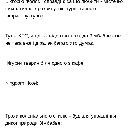
Вікторію Фоллз і справді є за що любити - містечко
симпатичне з розвинутою туристичною
інфраструктурою.
Тут є KFC, а це - свідоцтво того, до Зімбабве - це
не така вже і діра, ак багато хто думає.
Фігурки тварин біля одного з кафе:
Kingdom Hotel:
Трохи колоніального стилю - будівля управління
дикої природи Зімбабве: