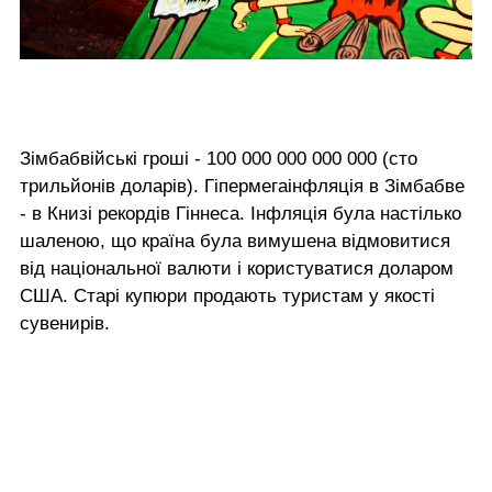
Зімбабвійські гроші - 100 000 000 000 000 (сто
трильйонів доларів). Гіпермегаінфляція в Зімбабве
- в Книзі рекордів Гіннеса. Інфляція була настілько
шаленою, що країна була вимушена відмовитися
від національної валюти і користуватися доларом
США. Старі купюри продають туристам у якості
сувенирів.