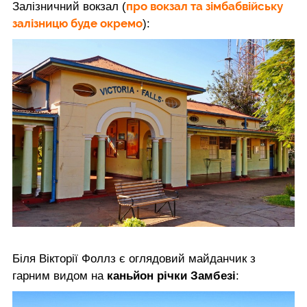
про вокзал та зімбабвійську
Залізничний вокзал (
залізницю буде окремо
):
Біля Вікторії Фоллз є оглядовий майданчик з
гарним видом на
каньйон річки Замбезі
: