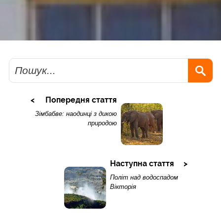
Пошук
Попередня стаття
Зімбабве: наодинці з дикою
природою
Наступна стаття
Політ над водоспадом
Вікторія