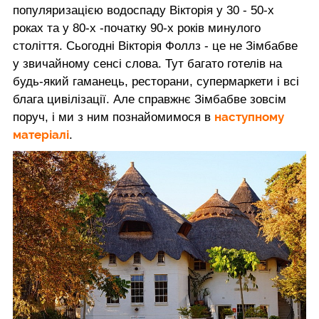
популяризацією водоспаду Вікторія у 30 - 50-х
роках та у 80-х -початку 90-х років минулого
століття. Сьогодні Вікторія Фоллз - це не Зімбабве
у звичайному сенсі слова. Тут багато готелів на
будь-який гаманець, ресторани, супермаркети і всі
блага цивілізації. Але справжнє Зімбабве зовсім
наступному
поруч, і ми з ним познайомимося в
матеріалі
.