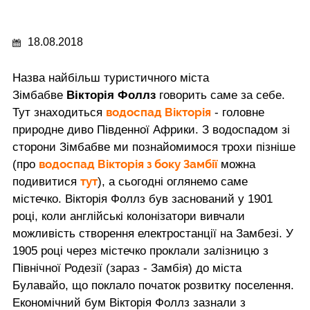
18.08.2018
Назва найбільш туристичного міста
Зімбабве
Вікторія Фоллз
говорить саме за себе.
водоспад Вікторія
Тут знаходиться
- головне
природне диво Південної Африки. З водоспадом зі
сторони Зімбабве ми познайомимося трохи пізніше
водоспад Вікторія з боку Замбії
(про
можна
тут
подивитися
), а сьогодні оглянемо саме
містечко. Вікторія Фоллз був заснований у 1901
році, коли англійські колонізатори вивчали
можливість створення електростанції на Замбезі. У
1905 році через містечко проклали залізницю з
Північної Родезії (зараз - Замбія) до міста
Булавайо, що поклало початок розвитку поселення.
Економічний бум Вікторія Фоллз зазнали з