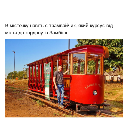
В містечку навіть є трамвайчик, який курсує від
міста до кордону із Замбією: