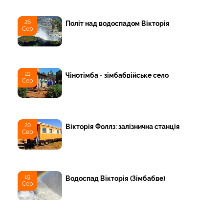
26
Політ над водоспадом Вікторія
Сер
21
Чінотімба - зімбабвійське село
Сер
20
Вікторія Фоллз: залізнична станція
Сер
19
Водоспад Вікторія (Зімбабве)
Сер