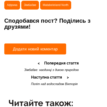
Африка
Зімбабве
Matabeleland North
Сподобався пост? Поділись з
друзями!
Додати новий коментар
Попередня стаття
Зімбабве: наодинці з дикою природою
Наступна стаття
Політ над водоспадом Вікторія
Читайте також: