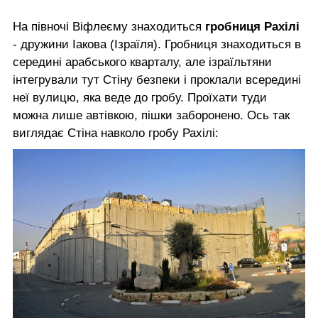
На півночі Віфлеєму знаходиться
гробниця Рахілі
- дружини Іакова (Ізраїля). Гробниця знаходиться в
середині арабського кварталу, але ізраїльтяни
інтегрували тут Стіну безпеки і проклали всередині
неї вулицю, яка веде до гробу. Проїхати туди
можна лише автівкою, пішки заборонено. Ось так
виглядає Стіна навколо гробу Рахілі: