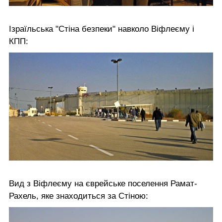
Ізраїльська "Стіна безпеки" навколо Віфлеєму і
КПП:
Вид з Віфлеєму на єврейське поселення Рамат-
Рахель, яке знаходиться за Стіною: