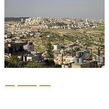
Азія
Палестина
Іудея
Сподобався пост? Поділись з