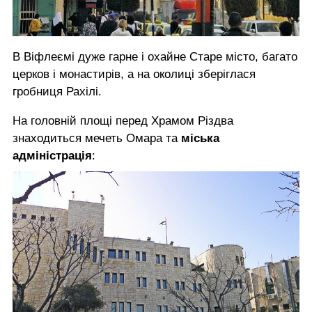
В Віфлеємі дуже гарне і охайне Старе місто, багато
церков і монастирів, а на околиці зберіглася
гробниця Рахілі.
На головній площі перед Храмом Різдва
знаходиться мечеть Омара та
міська
адміністрація
: