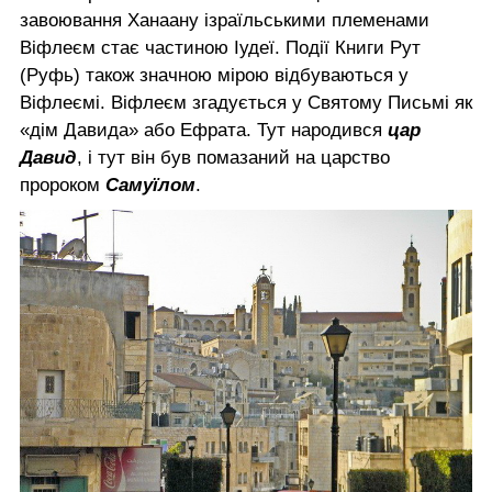
завоювання Ханаану ізраїльськими племенами
Віфлеєм стає частиною Іудеї. Події Книги Рут
(Руфь) також значною мірою відбуваються у
Віфлеємі. Віфлеєм згадується у Святому Письмі як
«дім Давида» або Ефрата. Тут народився
цар
Давид
, і тут він був помазаний на царство
пророком
Самуїлом
.