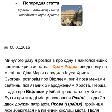
Попередня стаття
Віфлеєм (Бет-Лахм) - місце
народження Ісуса Христа
08.01.2016
Минулого разу я розповів про одну з найголовніших
Храм Різдва
святинь християнства -
, зведеному на
місці, де Діва Марія народила Ісуса Христа.
Сьогодні розповім про Віфлеєм, який поза межами
святинь, пов'язаних з народженням Христа. Перша
згадка про
Віфлеєм
у Біблії трапляється у Книзі
Буття при згадці місця поховання
Рахілі
— одної з
двох дружин патріарха
Якова (Ізраїля)
, гробниця
якої зберіглася на північній околиці міста. Після