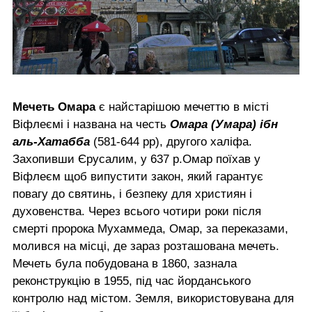
Мечеть Омара
є найстарішою мечеттю в місті
Віфлеємі і названа на честь
Омара (Умара) ібн
аль-Хатабба
(581-644 рр), другого халіфа.
Захопивши Єрусалим, у 637 р.Омар поїхав у
Віфлеєм щоб випустити закон, який гарантує
повагу до святинь, і безпеку для християн і
духовенства. Через всього чотири роки після
смерті пророка Мухаммеда, Омар, за переказами,
молився на місці, де зараз розташована мечеть.
Мечеть була побудована в 1860, зазнала
реконструкцію в 1955, під час йорданського
контролю над містом. Земля, використовувана для