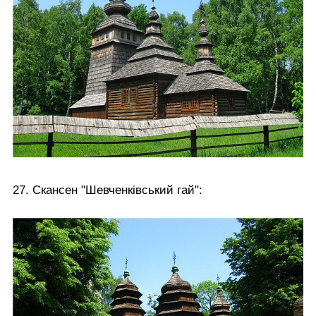
27. Скансен "Шевченківський гай":