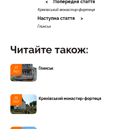
Попередня стаття
Крехівський монастир-фортеця
Наступна стаття
Глинськ
Читайте також:
27
Глинськ
Лют
25
Крехівський монастир-фортеця
Лют