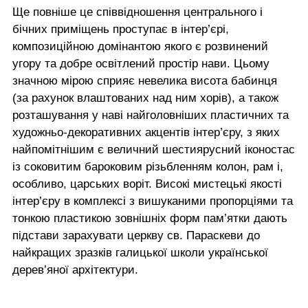
Ще повніше це співвідношення центрального і
бічних приміщень проступає в інтер’єрі,
композиційною домінантою якого є розвинений
угору та добре освітлений простір нави. Цьому
значною мірою сприяє невелика висота бабинця
(за рахунок влаштованих над ним хорів), а також
розташування у наві найголовніших пластичних та
художньо-декоративних акцентів інтер’єру, з яких
найпомітнішим є величний шестиярусний іконостас
із соковитим бароковим різьбленням колон, рам і,
особливо, царських воріт. Високі мистецькі якості
інтер’єру в комплексі з вишуканими пропорціями та
тонкою пластикою зовнішніх форм пам’ятки дають
підстави зарахувати церкву св. Параскеви до
найкращих зразків галицької школи української
дерев’яної архітектури.