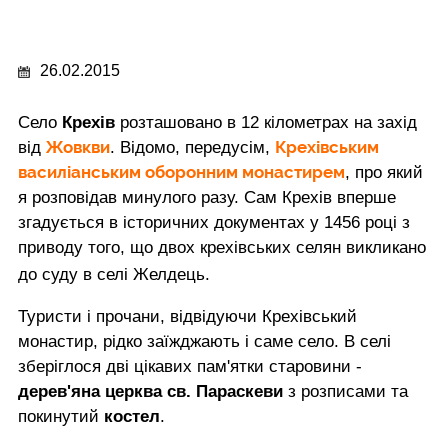
26.02.2015
Село
Крехів
розташовано в 12 кілометрах на захід
Жовкви
Крехівським
від
. Відомо, передусім,
василіанським оборонним монастирем
, про який
я розповідав минулого разу. Сам Крехів вперше
згадується в історичних документах у 1456 році з
приводу того, що двох крехівських селян викликано
до суду в селі Желдець.
Туристи і прочани, відвідуючи Крехівський
монастир, рідко заїжджають і саме село. В селі
зберіглося дві цікавих пам'ятки старовини -
дерев'яна церква св. Параскеви
з розписами та
покинутий
костел
.