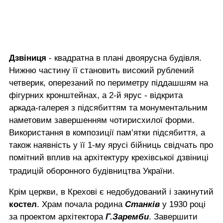
Дзвіниця
- квадратна в плані двоярусна будівля.
Нижню частину її становить високий рублений
четверик, оперезаний по периметру піддашшям на
фігурних кронштейнах, а 2-й ярус - відкрита
аркада-галерея з підсябиттям та монументальним
наметовим завершенням чотирисхилої форми.
Використання в композиції пам’ятки підсябиття, а
також наявність у її 1-му ярусі бійниць свідчать про
помітний вплив на архітектуру крехівської дзвіниці
традицій оборонного будівництва України.
Крім церкви, в Крехові є недобудований і закинутий
костел
. Храм почала родина
Станків
у 1930 році
за проектом архітектора
Г.Заремби
. Завершити