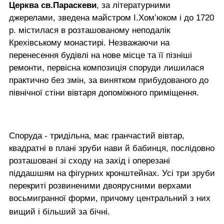
Церква св.Параскеви
, за літературними
джерелами, зведена майстром І.Хом’юком і до 1720
р. містилася в розташованому неподалік
Крехівському монастирі. Незважаючи на
перенесення будівлі на нове місце та її пізніші
ремонти, первісна композиція споруди лишилася
практично без змін, за винятком прибудованого до
північної стіни вівтаря допоміжного приміщення.
Споруда - тридільна, має гранчастий вівтар,
квадратні в плані зруби нави й бабинця, послідовно
розташовані зі сходу на захід і оперезані
піддашшям на фігурних кронштейнах. Усі три зруби
перекриті розвиненими двоярусними верхами
восьмигранної форми, причому центральний з них
вищий і більший за бічні.