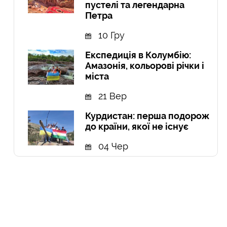
пустелі та легендарна
Петра
10 Гру
Експедиція в Колумбію:
Амазонія, кольорові річки і
міста
21 Вер
Курдистан: перша подорож
до країни, якої не існує
04 Чер