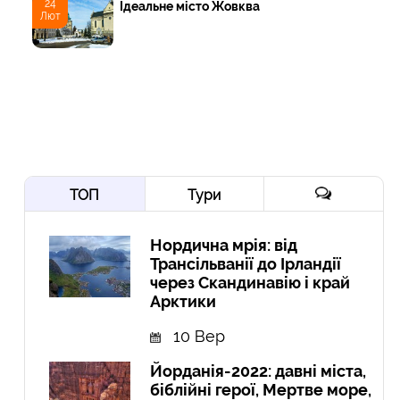
24
Ідеальне місто Жовква
Лют
ТОП
Тури
Нордична мрія: від
Трансільванії до Ірландії
через Скандинавію і край
Арктики
10 Вер
Йорданія-2022: давні міста,
біблійні герої, Мертве море,