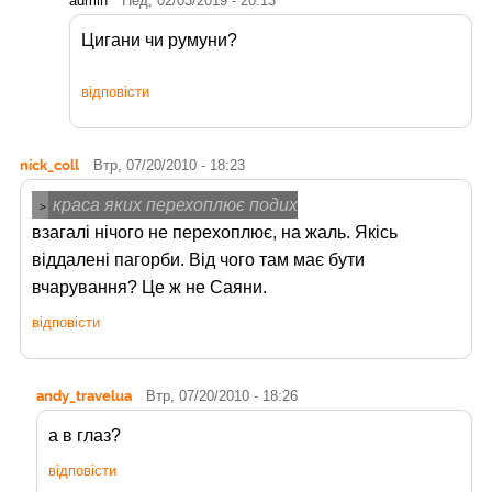
admin
Нед, 02/03/2019 - 20:13
Цигани чи румуни?
відповісти
nick_coll
Втр, 07/20/2010 - 18:23
краса яких перехоплює подих
>
взагалі нічого не перехоплює, на жаль. Якісь
віддалені пагорби. Від чого там має бути
вчарування? Це ж не Саяни.
відповісти
andy_travelua
Втр, 07/20/2010 - 18:26
а в глаз?
відповісти