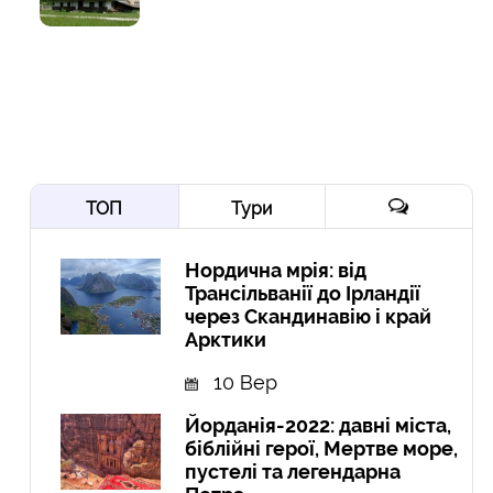
ТОП
Тури
Нордична мрія: від
Трансільванії до Ірландії
через Скандинавію і край
Арктики
10 Вер
Йорданія-2022: давні міста,
біблійні герої, Мертве море,
пустелі та легендарна