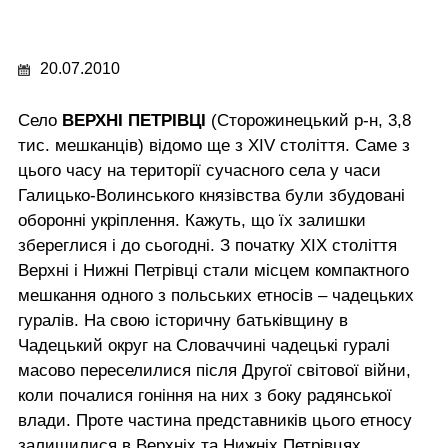
20.07.2010
Село
ВЕРХНІ ПЕТРІВЦІ
(Сторожинецький р-н, 3,8
тис. мешканців) відомо ще з XIV століття. Саме з
цього часу на території сучасного села у часи
Галицько-Волинського князівства були збудовані
оборонні укріплення. Кажуть, що їх залишки
збереглися і до сьогодні. З початку ХІХ століття
Верхні і Нижні Петрівці стали місцем компактного
мешкання одного з польських етносів – чадецьких
гуралів. На свою історичну батьківщину в
Чадецький округ на Словаччині чадецькі гуралі
масово переселилися після Другої світової війни,
коли почалися гоніння на них з боку радянської
влади. Проте частина представників цього етносу
залишилися в Верхніх та Нижніх Петрівцях,