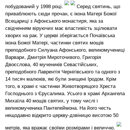
побудований у 1998 році.
Серед святинь, що
приваблюють сюди прочан, є ікона Матері Божої
Всецариці з Афонського монастиря, яка за
свідченням віруючих має властивість зцілювати
хворих на рак. У церкві зберігається Почаївська
ікона Божої Матері, частинки святих мощів
преподобного Силуана Афонського, великомучениці
Варвари, Дмитрія Мироточивого, Григорія
Двоєслова, 40 мучеників Севастійських,
преподобного Лаврентія Чернігівського та одного з
14 тисяч малюків, які були знищені Іродом. Крім
того, в храмі є частинки Животворящого Хреста
Господнього з Єрусалима. Усього в храмі Архангела
Михаїла 40 мощів святих, у тому числі і
великомученика Пантелеймона. На його честь
нещодавно відкрито церкву-дзвіницю висотою 50
метрів, яка вражає своїми розмірами і величчю.