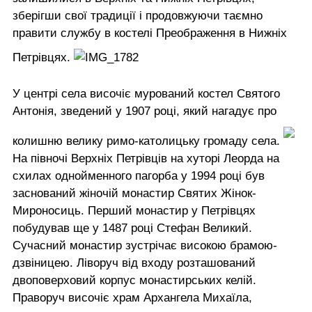
зберігши свої традиції і продовжуючи таємно
правити службу в костелі Преображення в Нижніх
Петрівцях.
У центрі села височіє мурований костел Святого
Антонія, зведений у 1907 році, який нагадує про
колишню велику римо-католицьку громаду села.
На півночі Верхніх Петрівців на хуторі Леорда на
схилах однойменного пагорба у 1994 році був
заснований жіночій монастир Святих Жінок-
Мироносиць. Перший монастир у Петрівцях
побудував ще у 1487 році Стефан Великий.
Сучасний монастир зустрічає високою брамою-
дзвіницею. Ліворуч від входу розташований
двоповерховий корпус монастирських келій.
Праворуч височіє храм Архангела Михаїла,