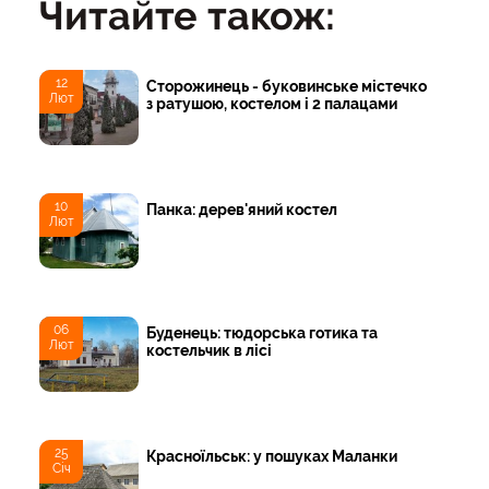
Читайте також:
12
Сторожинець - буковинське містечко
Лют
з ратушою, костелом і 2 палацами
10
Панка: дерев'яний костел
Лют
06
Буденець: тюдорська готика та
Лют
костельчик в лісі
25
Красноїльськ: у пошуках Маланки
Січ