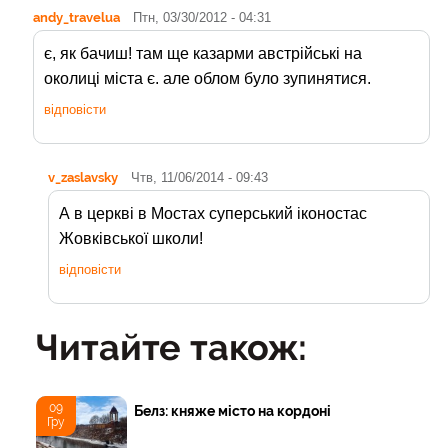
andy_travelua
Птн, 03/30/2012 - 04:31
є, як бачиш! там ще казарми австрійські на
околиці міста є. але облом було зупинятися.
відповісти
v_zaslavsky
Чтв, 11/06/2014 - 09:43
А в церкві в Мостах суперський іконостас
Жовківської школи!
відповісти
Читайте також:
09
Белз: княже місто на кордоні
Гру