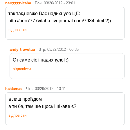
neo7777vitaha
Пон, 03/26/2012 - 23:01
так так,невже Вас надихнуло ЦЕ:
http://neo7777vitaha.livejournal.com/7984.html ?))
відповісти
andy_travelua
Втр, 03/27/2012 - 06:35
От саме сіє і надихнуло! :)
відповісти
haidamac
Чтв, 03/29/2012 - 13:11
а лиш проїздом
а ти ба, там ще щось і цікаве є?
відповісти