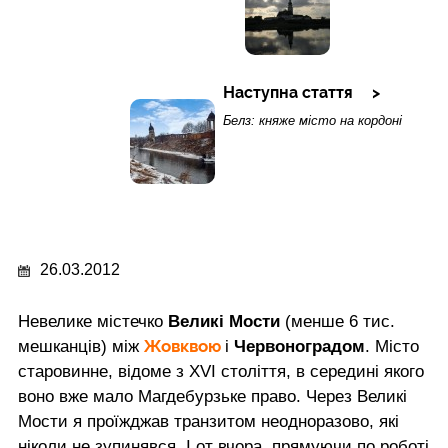
Наступна стаття
Белз: княже місто на кордоні
26.03.2012
Невелике містечко
Великі Мости
(менше 6 тис.
Жовквою
мешканців) між
і
Червоноградом
. Місто
старовинне, відоме з XVI століття, в середині якого
воно вже мало Магдебурзьке право. Через Великі
Мости я проїжджав транзитом неодноразово, які
ніколи не зупинявся. І от вчора, прямуючи по роботі