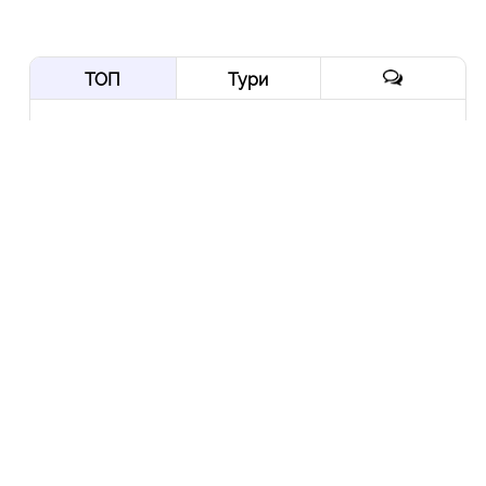
ТОП
Тури
Нордична мрія: від
Трансільванії до Ірландії
через Скандинавію і край
Арктики
10 Вер
Йорданія-2022: давні міста,
біблійні герої, Мертве море,
пустелі та легендарна
Петра
10 Гру
Експедиція в Колумбію:
Амазонія, кольорові річки і