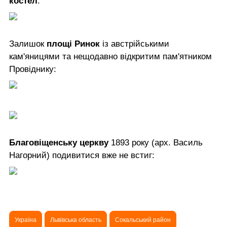
костел
:
Залишок
площі Ринок
із австрійськими
кам'яницями та нещодавно відкритим пам'ятником
Провіднику:
Благовіщенську церкву
1893 року (арх. Василь
Нагорний) подивитися вже не встиг:
Україна
Львівська область
Сокальський район