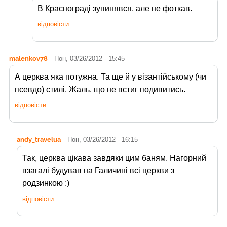
В Краснограді зупинявся, але не фоткав.
відповісти
malenkov78
Пон, 03/26/2012 - 15:45
А церква яка потужна. Та ще й у візантійському (чи
псевдо) стилі. Жаль, що не встиг подивитись.
відповісти
andy_travelua
Пон, 03/26/2012 - 16:15
Так, церква цікава завдяки цим баням. Нагорний
взагалі будував на Галичині всі церкви з
родзинкою :)
відповісти