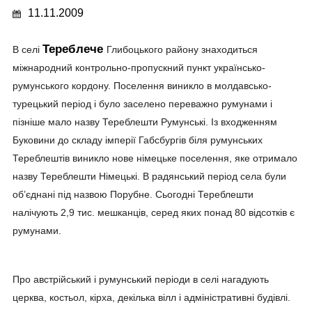
11.11.2009
Тереблече
В селі
Глибоцького району знаходиться
міжнародний контрольно-пропускний пункт українсько-
румунського кордону. Поселення виникло в молдавсько-
турецький період і було заселено переважно румунами і
пізніше мало назву Тереблешти Румунські. Із входженням
Буковини до складу імперії Габсбургів біля румунських
Тереблештів виникло нове німецьке поселення, яке отримало
назву Тереблешти Німецькі. В радянський період села були
об’єднані під назвою Порубне. Сьогодні Тереблешти
налічують 2,9 тис. мешканців, серед яких понад 80 відсотків є
румунами.
Про австрійський і румунський періоди в селі нагадують
церква, костьол, кірха, декілька вілл і адміністративні будівлі.