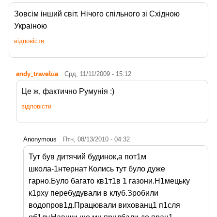
Зовсiм iнший свiт. Нiчого спiльного зi Схiдною
Украiною
відповісти
andy_travelua
Срд, 11/11/2009 - 15:12
Це ж, фактично Румунія :)
відповісти
Anonymous
Птн, 08/13/2010 - 04:32
Тут був дитячий будинок,а пот1м
школа-1нтернат Колись тут було дуже
гарно.Було багато кв1т1в 1 газони.Н1мецьку
к1рху перебудували в клуб.Зробили
водопров1д.Працювали вихованц1 п1сля