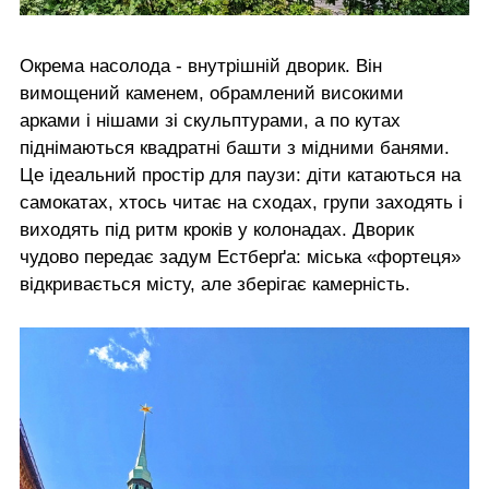
Окрема насолода - внутрішній дворик. Він
вимощений каменем, обрамлений високими
арками і нішами зі скульптурами, а по кутах
піднімаються квадратні башти з мідними банями.
Це ідеальний простір для паузи: діти катаються на
самокатах, хтось читає на сходах, групи заходять і
виходять під ритм кроків у колонадах. Дворик
чудово передає задум Естберґа: міська «фортеця»
відкривається місту, але зберігає камерність.