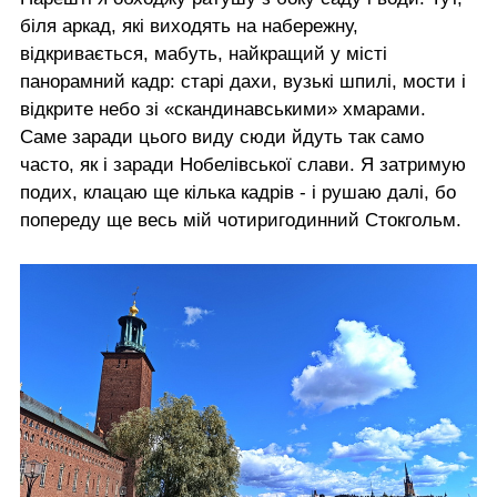
біля аркад, які виходять на набережну,
відкривається, мабуть, найкращий у місті
панорамний кадр: старі дахи, вузькі шпилі, мости і
відкрите небо зі «скандинавськими» хмарами.
Саме заради цього виду сюди йдуть так само
часто, як і заради Нобелівської слави. Я затримую
подих, клацаю ще кілька кадрів - і рушаю далі, бо
попереду ще весь мій чотиригодинний Стокгольм.