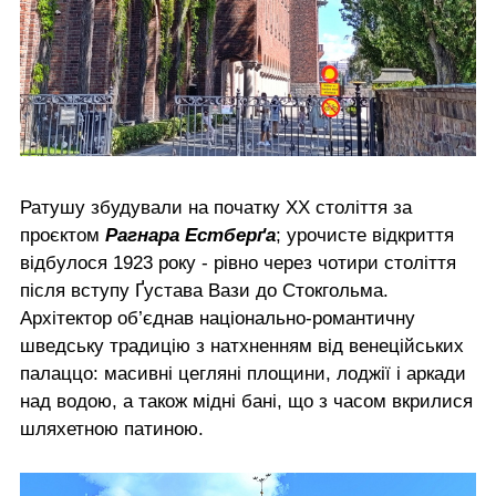
Ратушу збудували на початку ХХ століття за
проєктом
Рагнара Естберґа
; урочисте відкриття
відбулося 1923 року - рівно через чотири століття
після вступу Ґустава Вази до Стокгольма.
Архітектор об’єднав національно-романтичну
шведську традицію з натхненням від венеційських
палаццо: масивні цегляні площини, лоджії і аркади
над водою, а також мідні бані, що з часом вкрилися
шляхетною патиною.