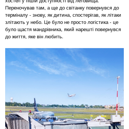
хостел у пішій доступності від летовища.
Переночував там, а ще до світанку повернувся до
терміналу - знову, як дитина, спостерігав, як літаки
злітають у небо. Це було не просто логістика - це
було щастя мандрівника, який нарешті повернувся
до життя, яке він любить.