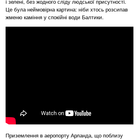
і зелені, без жодного сліду людської присутності.
Це була неймовірна картина: ніби хтось розсипав
жменю каміння у спокійні води Балтики.
Приземлення в аеропорту Арланда, що поблизу