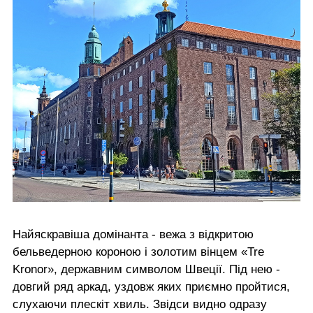
Найяскравіша домінанта - вежа з відкритою
бельведерною короною і золотим вінцем «Tre
Kronor», державним символом Швеції. Під нею -
довгий ряд аркад, уздовж яких приємно пройтися,
слухаючи плескіт хвиль. Звідси видно одразу