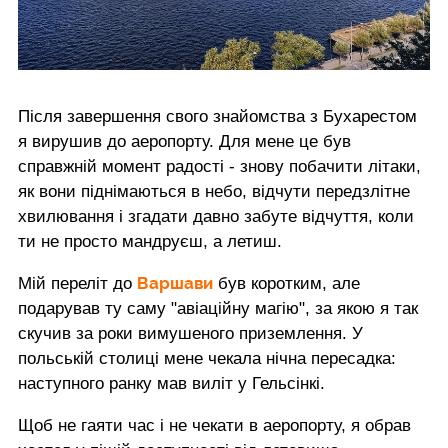
Після завершення свого знайомства з Бухарестом
я вирушив до аеропорту. Для мене це був
справжній момент радості - знову побачити літаки,
як вони піднімаються в небо, відчути передзлітне
хвилювання і згадати давно забуте відчуття, коли
ти не просто мандруєш, а летиш.
Варшави
Мій переліт до
був коротким, але
подарував ту саму "авіаційну магію", за якою я так
скучив за роки вимушеного приземлення. У
польській столиці мене чекала нічна пересадка:
наступного ранку мав виліт у Гельсінкі.
Щоб не гаяти час і не чекати в аеропорту, я обрав