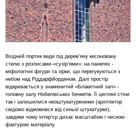
Вхідний портик веде під дерев’яну кесоновану
стелю з розписами-«сузір’ями»: на панелях -
міфологічні фігури та зірки, що перегукуються з
небом над Ріддарфйорденом. Далі простір
відкривається у знаменитий «Блакитний зал» -
головну залу Нобелівських бенкетів. Її цегляні стіни
так і залишилися неоштукатуреними (архітектор
свідомо відмовився від синьої штукатурки),
завдяки чому інтер’єр дихає масштабом і чесною
фактурою матеріалу.