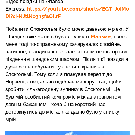
Відео поїздки на Arlanda
https://youtube.com/shorts/EGT_JoIM0
Express:
DI?si=NJtlNo3n5faQIlrF
Побачити
Стокгольм
було моєю давньою мрією. У
Мальме
Швеції я вже колись бував - у місті
, і воно
мене тоді по-справжньому зачарувало: спокійне,
затишне, скандинавське, але зі своїм неповторним
південним шведським шармом. Після тієї поїздки я
дуже хотів побувати і у столиці країни - в
Стокгольмі. Тому коли я планував переліт до
Норвегії, спеціально підібрав маршрут так, щоби
зробити кількагодинну зупинку в Стокгольмі. Це
був мій особистий компроміс між авіатранзитом і
давнім бажанням - хоча б на короткий час
доторкнутись до міста, яке давно було у списку
мрій.