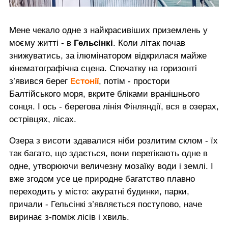
Мене чекало одне з найкрасивіших приземлень у
моєму житті - в
Гельсінкі
. Коли літак почав
знижуватись, за ілюмінатором відкрилася майже
кінематографічна сцена. Спочатку на горизонті
Естонії
з’явився берег
, потім - простори
Балтійського моря, вкрите бліками вранішнього
сонця. І ось - берегова лінія Фінляндії, вся в озерах,
острівцях, лісах.
Озера з висоти здавалися ніби розлитим склом - їх
так багато, що здається, вони перетікають одне в
одне, утворюючи величезну мозаїку води і землі. І
вже згодом усе це природне багатство плавно
переходить у місто: акуратні будинки, парки,
причали - Гельсінкі з’являється поступово, наче
виринає з-поміж лісів і хвиль.