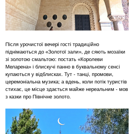
Після урочистої вечері гості традиційно
піднімаються до «Золотої зали», де сяють мозаїки
зі золотою смальтою: постать «Королеви
Меларена» і блискучі панно в буквальному сенсі
купаються у відблисках. Тут - танці, промови,
церемоніальна музика; а вдень, коли потік туристів
стихає, це місце здається майже нереальним - мов
з казки про Північне золото.