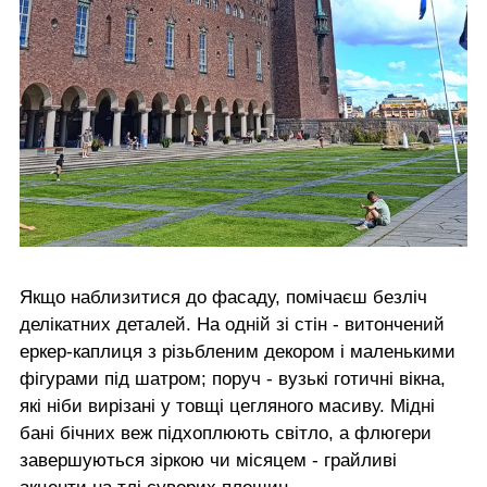
Якщо наблизитися до фасаду, помічаєш безліч
делікатних деталей. На одній зі стін - витончений
еркер-каплиця з різьбленим декором і маленькими
фігурами під шатром; поруч - вузькі готичні вікна,
які ніби вирізані у товщі цегляного масиву. Мідні
бані бічних веж підхоплюють світло, а флюгери
завершуються зіркою чи місяцем - грайливі