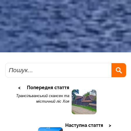
Пошук
Попередня стаття
Трансільванський скансен та
містичний ліс Хоя
Наступна стаття