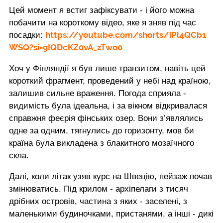
Цей момент я встиг зафіксувати - і його можна
побачити на короткому відео, яке я зняв під час
https://youtube.com/shorts/iPl4QCb1
посадки:
WSQ?si=9IQDcKZ0vA_zTwo0
Хоч у Фінляндії я був лише транзитом, навіть цей
короткий фрагмент, проведений у небі над країною,
залишив сильне враження. Погода сприяла -
видимість була ідеальна, і за вікном відкривалася
справжня феєрія фінських озер. Вони з’являлись
одне за одним, тягнулись до горизонту, мов би
країна була викладена з блакитного мозаїчного
скла.
Далі, коли літак узяв курс на Швецію, пейзаж почав
змінюватись. Під крилом - архіпелаги з тисяч
дрібних островів, частина з яких - заселені, з
маленькими будиночками, пристанями, а інші - дикі