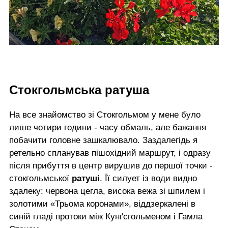
Стокгольмська ратуша
На все знайомство зі Стокгольмом у мене було
лише чотири години - часу обмаль, але бажання
побачити головне зашкалювало. Заздалегідь я
ретельно спланував пішохідний маршрут, і одразу
після прибуття в центр вирушив до першої точки -
стокгольмської
ратуші
. Її силует із води видно
здалеку: червона цегла, висока вежа зі шпилем і
золотими «Трьома коронами», віддзеркалені в
синій гладі протоки між Кунґсгольменом і Гамла