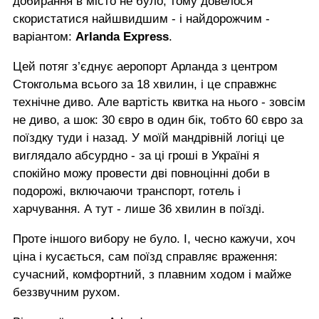
добирання в місто не було, тому довелося
скористатися найшвидшим - і найдорожчим -
варіантом:
Arlanda Express
.
Цей потяг з’єднує аеропорт Арланда з центром
Стокгольма всього за 18 хвилин, і це справжнє
технічне диво. Але вартість квитка на нього - зовсім
не диво, а шок: 30 євро в один бік, тобто 60 євро за
поїздку туди і назад. У моїй мандрівній логіці це
виглядало абсурдно - за ці гроші в Україні я
спокійно можу провести дві повноцінні доби в
подорожі, включаючи транспорт, готель і
харчування. А тут - лише 36 хвилин в поїзді.
Проте іншого вибору не було. І, чесно кажучи, хоч
ціна і кусається, сам поїзд справляє враження:
сучасний, комфортний, з плавним ходом і майже
беззвучним рухом.