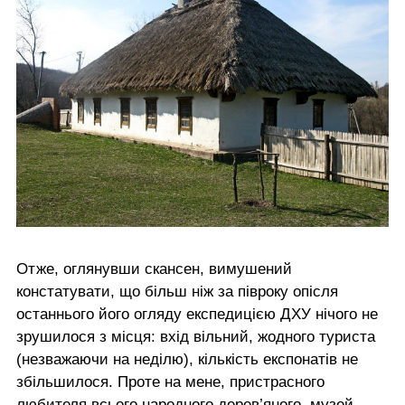
Отже, оглянувши скансен, вимушений
констатувати, що більш ніж за півроку опісля
останнього його огляду експедицією ДХУ нічого не
зрушилося з місця: вхід вільний, жодного туриста
(незважаючи на неділю), кількість експонатів не
збільшилося. Проте на мене, пристрасного
любителя всього народного дерев’яного, музей