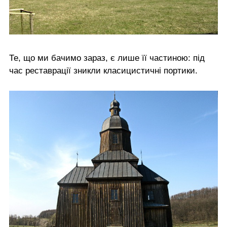
Те, що ми бачимо зараз, є лише її частиною: під
час реставрації зникли класицистичні портики.