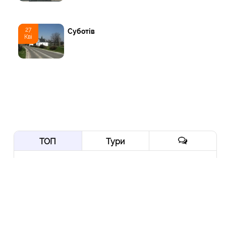
27
Суботів
Кві
ТОП
Тури
Нордична мрія: від
Трансільванії до Ірландії
через Скандинавію і край
Арктики
10 Вер