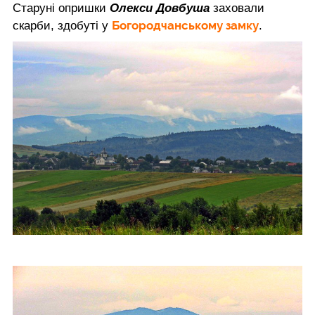
Старуні опришки
Олекси Довбуша
заховали
Богородчанському замку
скарби, здобуті у
.