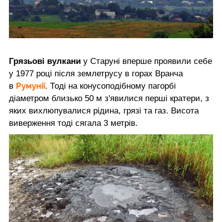
Грязьові вулкани
у Старуні вперше проявили себе
у 1977 році після землетрусу в горах Вранча
Румунії
в
. Тоді на конусоподібному пагорбі
діаметром близько 50 м з'явилися перші кратери, з
яких вихлюпувалися рідина, грязі та газ. Висота
виверження тоді сягала 3 метрів.