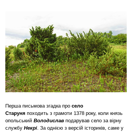
Перша письмова згадка про
село
Старуня
походить з грамоти 1378 року, коли князь
опольський
Володислав
подарував село за вірну
службу
Некрі
. За однією з версій істориків, саме у