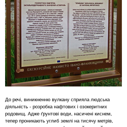
До речі, виникненню вулкану сприяла людська
діяльність - розробка нафтових і озокеритних
родовищ. Адже ґрунтові води, насичені киснем,
тепер проникають углиб землі на тисячу метрів,