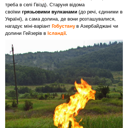
треба в селі Гвізд). Старуня відома
своїми
грязьовими вулканами
(до речі, єдиними в
Україні), а сама долина, де вони розташувалися,
Гобустану
нагадує міні-варіант
в Азербайджані чи
Ісландії
долини Гейзерів в
.