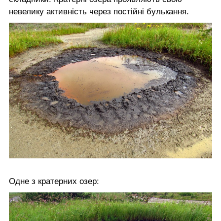
невелику активність через постійні булькання.
Одне з кратерних озер: