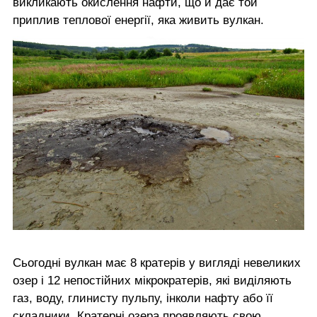
викликають окислення нафти, що й дає той
приплив теплової енергії, яка живить вулкан.
Сьогодні вулкан має 8 кратерів у вигляді невеликих
озер і 12 непостійних мікрократерів, які виділяють
газ, воду, глинисту пульпу, інколи нафту або її
складники. Кратерні озера проявляють свою