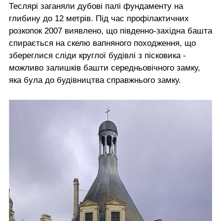
Теслярі заганяли дубові палі фундаменту на
глибину до 12 метрів. Під час профілактичних
розкопок 2007 виявлено, що південно-західна башта
спирається на скелю вапняного походження, що
збереглися сліди круглої будівлі з пісковика -
можливо залишків башти середньовічного замку,
яка була до будівництва справжнього замку.