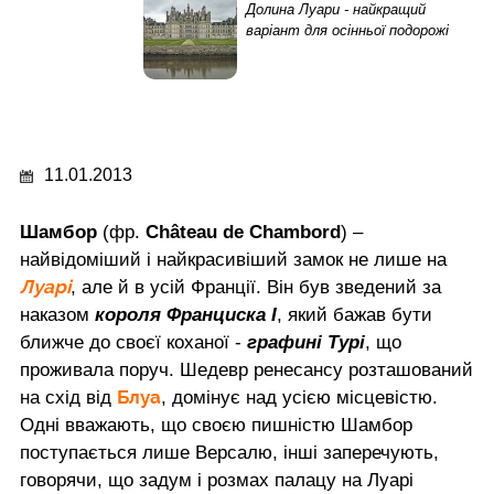
Долина Луари - найкращий
варіант для осінньої подорожі
11.01.2013
Шамбор
(фр.
Château de Chambord
) –
найвідоміший і найкрасивіший замок
не лише на
Луарі
, але й в усій Франції. Він був зведений за
наказом
короля Франциска І
, який бажав бути
ближче до своєї коханої -
графині Турі
, що
проживала поруч. Шедевр ренесансу розташований
Блуа
на схід від
, домінує над усією місцевістю.
Одні вважають, що своєю пишністю Шамбор
поступається лише Версалю, інші заперечують,
говорячи, що задум і розмах палацу на Луарі