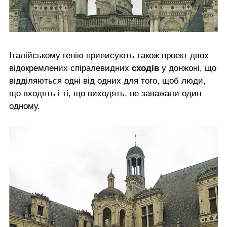
Італійському генію приписують також проект двох
відокремлених спіралевидних
сходів
у донжоні, що
відділяються одні від одних для того, щоб люди,
що входять і ті, що виходять, не заважали один
одному.