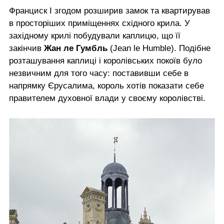
Франциск I згодом розширив замок та квартирував
в просторіших приміщеннях східного крила. У
західному крилі побудували каплицю, що її
закінчив
Жан ле Гумбль
(Jean le Humble). Подібне
розташування каплиці і королівських покоїв було
незвичним для того часу: поставивши себе в
напрямку Єрусалима, король хотів показати себе
правителем духовної влади у своєму королівстві.