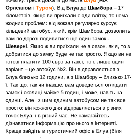
Блуа
початку, треба доїхати до міста
(між
Туром
Орлеаном
і
). Від
Блуа
до
Шамбора
– 17
кілометрів. якщо ви приїхали сюди влітку, то нема
жодних проблем: від вокзал регулярно курсує
кільцевий автобус, який, крім Шамбора, дозволить
вам по дорозі подивитися ще один замок -
Шеверні
. Якщо ж ви приїхали не в сезон, як я, то з
добратися до замку буде не так просто. Якщо ви не
готові платити 100 євро за таксі, то є лише один
варіант – це автобус №2. Він відправляється з
Блуа близько 12 години, а з Шамбору – близько 17-
ї. Так що, так чи інакше, вам доведеться оглядати
замок і околиці майже 5 годин, і може, навіть на
одинці. Але і з цим єдиним автобусом не так все
просто: він кожного дня відправляється з різних
точок Блуа, і в різний час. Не намагайтесь
дізнаватися інформацію про нього в інтернеті.
Краще зайдіть в туристичний офіс в Блуа (біля