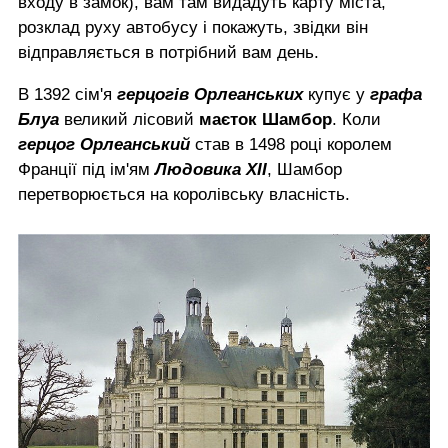
входу в замок), вам там видадуть карту міста,
розклад руху автобусу і покажуть, звідки він
відправляється в потрібний вам день.
В 1392 сім'я
герцогів Орлеанських
купує у
графа
Блуа
великий лісовий
маєток Шамбор
. Коли
герцог Орлеанський
став в 1498 році королем
Франції під ім'ям
Людовика XII
, Шамбор
перетворюється на королівську власність.