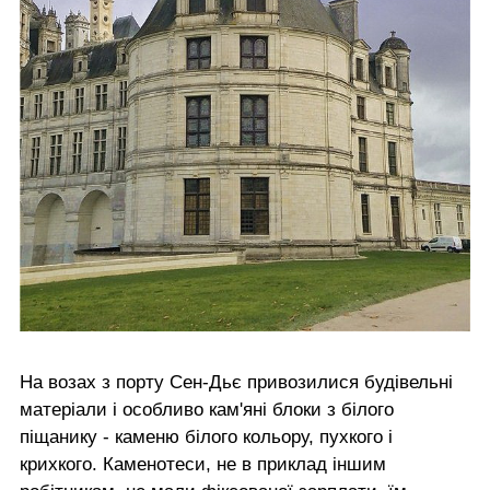
На возах з порту Сен-Дьє привозилися будівельні
матеріали і особливо кам'яні блоки з білого
піщанику - каменю білого кольору, пухкого і
крихкого. Каменотеси, не в приклад іншим