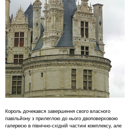
Король дочекався завершення свого власного
павільйону з прилеглою до нього двоповерховою
галереєю в північно-східній частині комплексу, але