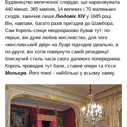
Будівництво величезної споруди, що нараховувала
440 кімнат, 365 камінів, 14 великих і 70 маленьких
сходів, закінчив лише
Людовік XIV
у 1685 році.
Він, навпаки, багато разів приїздив до Шамбора.
Сам Король-сонце неодноразово бував тут: по-
перше, він дуже любив мисливство, для чого
«мисливський двір» на Луарі підходив ідеально, а
по-друге, він хотів повернути самій резиденції
блискучий стиль часів свого далекого попередника.
Король проводив тут бали, ставив опери та п'єси
Мольєра
. Його покої - найбільші у всьому замку.