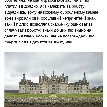
робітникам, не мали фіксованої зарплати, їм
платили відрядно, як і належить за роботу
відрядника. Тому на кожному обробленому камені
вони вирізали свій особливий непримітний знак.
Такий підпис дозволяла скарбнику оцінювати і
оплачувати роботу; знаки до цих пір видно на
деяких кам'яних блоках, ще не постраждали від
графіті після відкриття замку публіці.