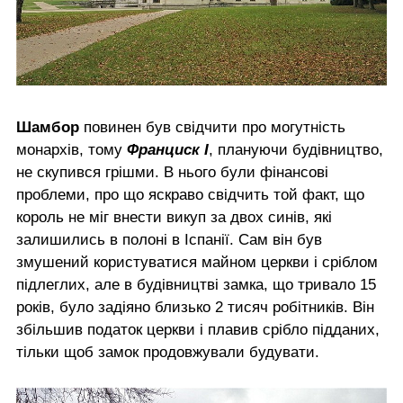
Шамбор
повинен був свідчити про могутність
монархів, тому
Франциск І
, плануючи будівництво,
не скупився грішми. В нього були фінансові
проблеми, про що яскраво свідчить той факт, що
король не міг внести викуп за двох синів, які
залишились в полоні в Іспанії. Сам він був
змушений користуватися майном церкви і сріблом
підлеглих, але в будівництві замка, що тривало 15
років, було задіяно близько 2 тисяч робітників. Він
збільшив податок церкви і плавив срібло підданих,
тільки щоб замок продовжували будувати.