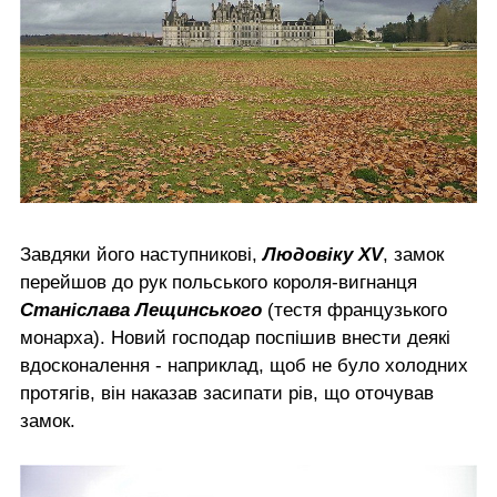
Завдяки його наступникові,
Людовіку XV
, замок
перейшов до рук польського короля-вигнанця
Станіслава Лещинського
(тестя французького
монарха). Новий господар поспішив внести деякі
вдосконалення - наприклад, щоб не було холодних
протягів, він наказав засипати рів, що оточував
замок.