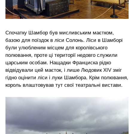
Спочатку Шамбор був мисливським маєтком,
базою для поїздок в ліси Солонь. Ліси в Шамборі
були улюбленим місцем для королівського
полювання, проте ці території недовго служили
царським особам. Нащадки Франциска рідко
відвідували цей маєток, і лише Людовик XIV зміг
гідно оцінити ліси і луки Шамбора. Крім полювання,
король влаштовував тут свої театральні вистави.