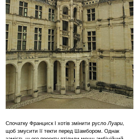
Спочатку Франциск І хотів змінити русло
Луари
,
щоб змусити її текти перед Шамбором. Однак
замість цього проекту втілили менш амбіційний -