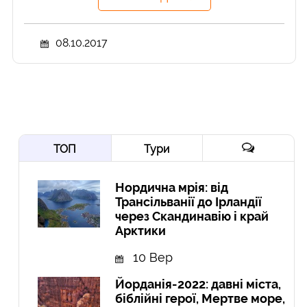
08.10.2017
ТОП
Тури
Нордична мрія: від
Трансільванії до Ірландії
через Скандинавію і край
Арктики
10 Вер
Йорданія-2022: давні міста,
біблійні герої, Мертве море,