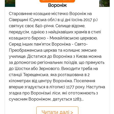
Вороніж
Старовинне козацьке містечко Вороніж на
Сіверщині (Сумська обл.) в ці дні (осінь 2017 р.)
святкує своє 840-річчя. Селище відоме,
передусім, однією з найцікавіших храмів в стилі
козацького бароко - Михайлівською церквою.
Серед інших пам'яток Вороніжа - Свято-
Преображенська церква та колишнє земське
училище. Дістатися до Вороніжа з Києва можна
за допомогою регіональних поїздів, що прямують
до Шостки або Зернового. Виходити треба на
станції Терещенська, яка розташована в 2
кілометрах від центру Вороніжа. Поселення
вперше згадується в літописі 1177 року. Наступна
згадка про Воронізькі ліси, які ототожнюють з
сучасним Вороніжом, датується 1283...
Читати далі >