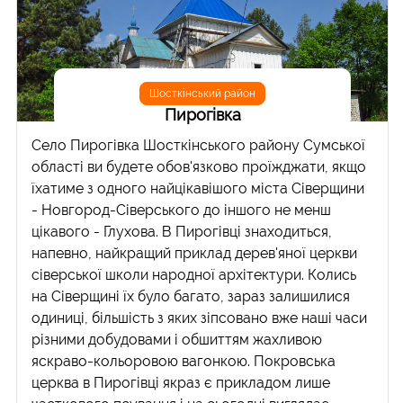
Шосткінський район
Пирогівка
Село Пирогівка Шосткінського району Сумської
області ви будете обов'язково проїжджати, якщо
їхатиме з одного найцікавішого міста Сіверщини
- Новгород-Сіверського до іншого не менш
цікавого - Глухова. В Пирогівці знаходиться,
напевно, найкращий приклад дерев'яної церкви
сіверської школи народної архітектури. Колись
на Сіверщині їх було багато, зараз залишилися
одиниці, більшість з яких зіпсовано вже наші часи
різними добудовами і обшиттям жахливою
яскраво-кольоровою вагонкою. Покровська
церква в Пирогівці якраз є прикладом лише