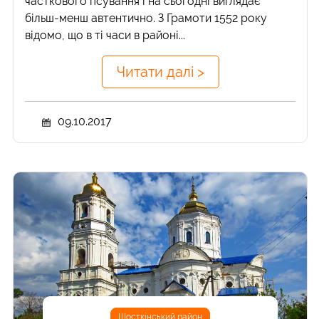
часткового псування і на сьогодні виглядає
більш-менш автентично. З Грамоти 1552 року
відомо, що в ті часи в районі...
Читати далі >
09.10.2017
Шосткінський район