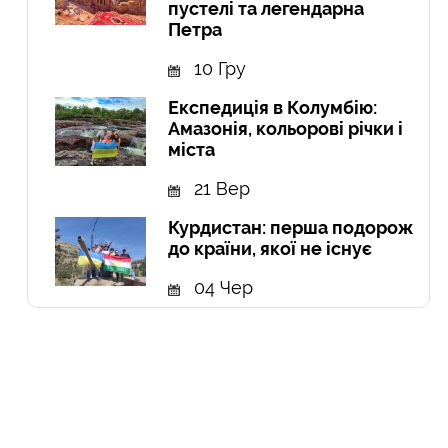
пустелі та легендарна
Петра
10 Гру
Експедиція в Колумбію:
Амазонія, кольорові річки і
міста
21 Вер
Курдистан: перша подорож
до країни, якої не існує
04 Чер