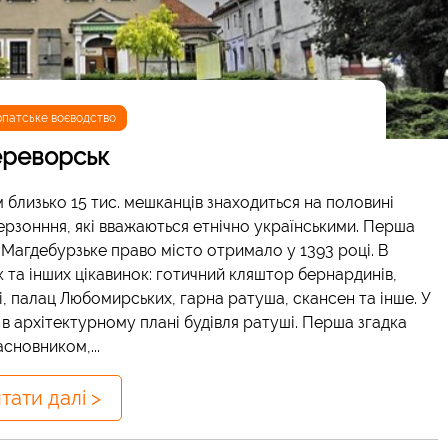
рпатське воєводство
реворськ
 близько 15 тис. мешканців знаходиться на половині
рзонння, які вважаються етнічно українськими. Перша
 Магдебурзьке право місто отримало у 1393 році. В
 та інших цікавинок: готичний кляштор бернардинів,
і, палац Любомирських, гарна ратуша, скансен та інше. У
а в архітектурному плані будівля ратуші. Перша згадка
асновником,...
тати далі >