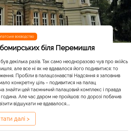
рпатське воєводство
юбомирських біля Перемишля
ув декілька разів. Так само неодноразово чув про якійсь
ля, але все ні як не вдавалося його подивитися: то
дження. Пробіли в палацознавстві Надсяння я заповнив
мало конкретну ціль – подивитися на палац
ча знайти цей таємничий палацовий комплекс і правда
година. Але час даром не пройшов: по дорозі побачив
зити відшукати не вдавалося....
тати далі >