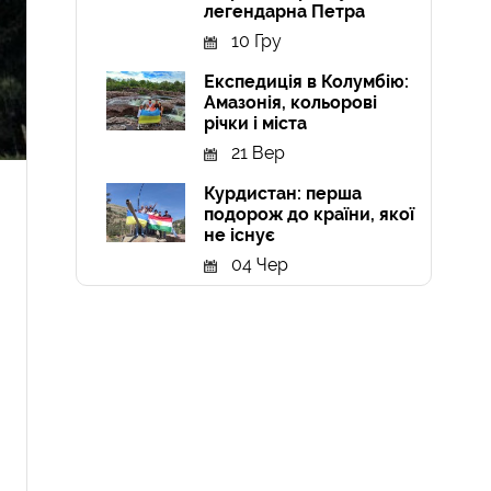
легендарна Петра
10 Гру
Експедиція в Колумбію:
Амазонія, кольорові
річки і міста
21 Вер
Курдистан: перша
подорож до країни, якої
не існує
04 Чер