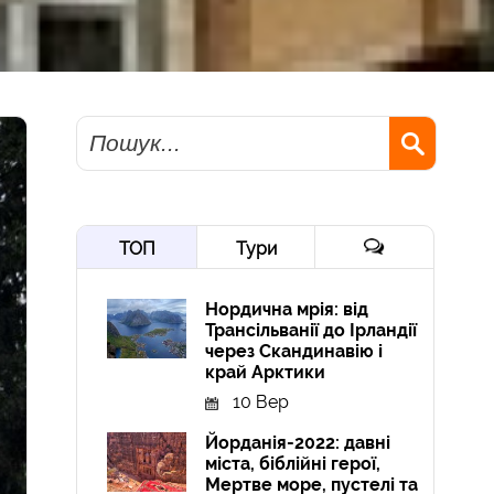
Пошук
ТОП
Тури
Нордична мрія: від
Трансільванії до Ірландії
через Скандинавію і
край Арктики
10 Вер
Йорданія-2022: давні
міста, біблійні герої,
Мертве море, пустелі та