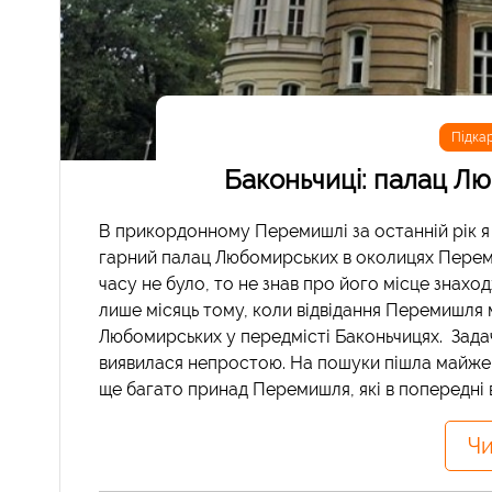
Підка
Баконьчиці: палац Л
В прикордонному Перемишлі за останній рік я б
гарний палац Любомирських в околицях Перемиш
часу не було, то не знав про його місце знахо
лише місяць тому, коли відвідання Перемишля 
Любомирських у передмісті Баконьчицях. Зада
виявилася непростою. На пошуки пішла майже 
ще багато принад Перемишля, які в попередні ві
Чи