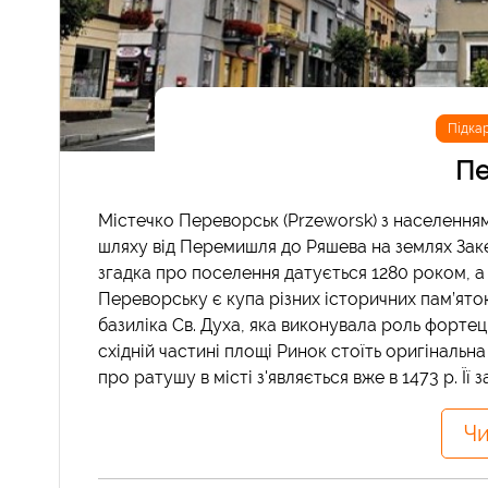
Підка
Пе
Містечко Переворськ (Przeworsk) з населенням
шляху від Перемишля до Ряшева на землях Заке
згадка про поселення датується 1280 роком, а
Переворську є купа різних історичних пам’яток
базиліка Св. Духа, яка виконувала роль фортец
східній частині площі Ринок стоїть оригінальн
про ратушу в місті з'являється вже в 1473 р. Її з
Чи