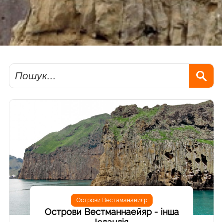
Пошук
Острови Вестаманаейяр
Острови Вестманнаейяр - інша