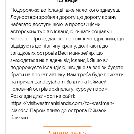
Ісландія
Подорожжю до Ісландії вже мало кого здивуєш.
Лоукостери зробили дорогу цю дорогу країну
набагато доступнішою, а пропозиціями
авторських турів в Ісландію кишать соціальні
мережі. Проте, далеко не кожні мандрівники, що
відвідують цю північну країну, долітають до
загадкових островів Вестманнаейяр, що
знаходяться на південь від Ісландії. Якщо ви
подорожуєте Ісландією, швидше за все ви будете
брати на прокат автівку. Вам треба буде приїхати
на причал Landeyjahöfn. Звідти на Геймаей –
головний острів архіпелагу, курсує паром.
Розклади дивимося на сайті:
https://visitwestmanislands.com/to-westman-
islands/ Паром пливе до острова Геймаей
близько...
Читати далі >