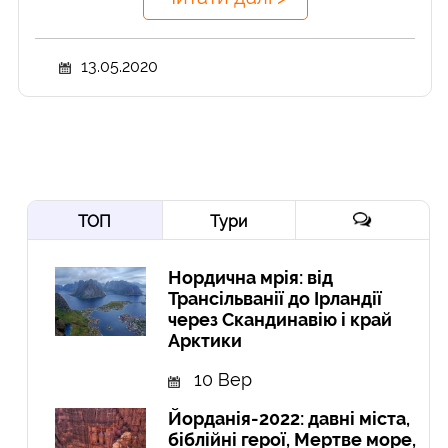
13.05.2020
ТОП
Тури
Нордична мрія: від
Трансільванії до Ірландії
через Скандинавію і край
Арктики
10 Вер
Йорданія-2022: давні міста,
біблійні герої, Мертве море,