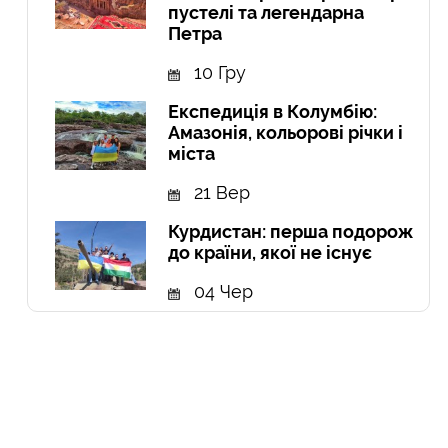
пустелі та легендарна
Петра
10 Гру
Експедиція в Колумбію:
Амазонія, кольорові річки і
міста
21 Вер
Курдистан: перша подорож
до країни, якої не існує
04 Чер