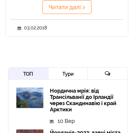
Читати далі >
03.02.2018
ТОП
Тури
Нордична мрія: від
Трансільванії до Ірландії
через Скандинавію і край
Арктики
10 Вер
Йорданія-2022: давні міста,