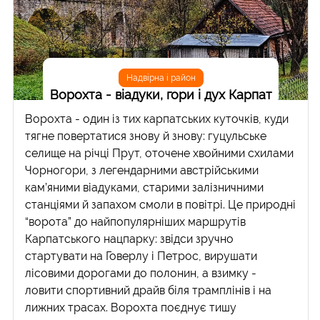
Надвірна і район
Ворохта - віадуки, гори і дух Карпат
Ворохта - один із тих карпатських куточків, куди
тягне повертатися знову й знову: гуцульське
селище на річці Прут, оточене хвойними схилами
Чорногори, з легендарними австрійськими
кам’яними віадуками, старими залізничними
станціями й запахом смоли в повітрі. Це природні
“ворота” до найпопулярніших маршрутів
Карпатського нацпарку: звідси зручно
стартувати на Говерлу і Петрос, вирушати
лісовими дорогами до полонин, а взимку -
ловити спортивний драйв біля трамплінів і на
лижних трасах. Ворохта поєднує тишу