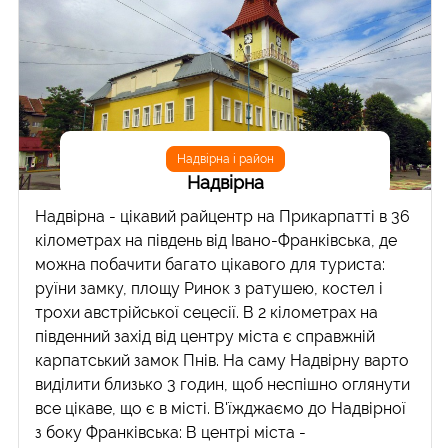
Надвірна і район
Надвірна
Надвірна - цікавий райцентр на Прикарпатті в 36
кілометрах на південь від Івано-Франківська, де
можна побачити багато цікавого для туриста:
руїни замку, площу Ринок з ратушею, костел і
трохи австрійської сецесії. В 2 кілометрах на
південний захід від центру міста є справжній
карпатський замок Пнів. На саму Надвірну варто
виділити близько 3 годин, щоб неспішно оглянути
все цікаве, що є в місті. В'їжджаємо до Надвірної
з боку Франківська: В центрі міста -