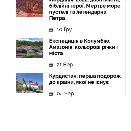
біблійні герої, Мертве море,
пустелі та легендарна
Петра
10 Гру
Експедиція в Колумбію:
Амазонія, кольорові річки і
міста
21 Вер
Курдистан: перша подорож
до країни, якої не існує
04 Чер