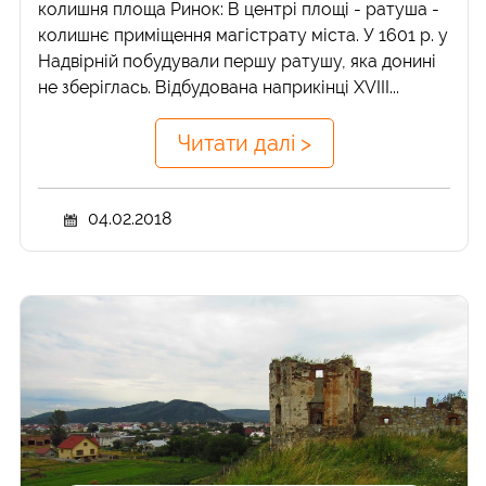
колишня площа Ринок: В центрі площі - ратуша -
колишнє приміщення магістрату міста. У 1601 р. у
Надвірній побудували першу ратушу, яка донині
не зберіглась. Відбудована наприкінці XVIII...
Читати далі >
04.02.2018