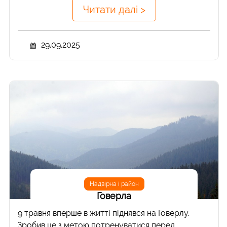
Читати далі >
29.09.2025
Надвірна і район
Говерла
9 травня вперше в житті піднявся на Говерлу.
Зробив це з метою потренуватися перед