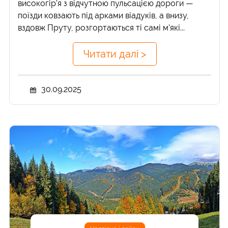
високогір’я з відчутною пульсацією дороги —
поїзди ковзають під арками віадуків, а внизу,
вздовж Пруту, розгортаються ті самі м’які...
Читати далі >
30.09.2025