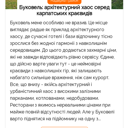
Надвірна і район
Буковель: архітектурний хаос серед
карпатських краєвидів
Буковель мене особливо не вразив. Це місце
виглядає радше як приклад архітектурного
хаосу, де сучасні готелі і бази відпочинку тісно
зрослися без жодної гармонії з навколишнім
середовищем. До цього додаються захмарні ціни,
які не завжди відповідають рівню сервісу. Єдине,
що дійсно варте уваги тут - це неймовірні
краєвиди з навколишніх гір, які залишають
набагато сильніше враження, ніж сам курорт.
Все, що внизу - якійсь архітектурний і
урбаністичний хаос з високими залізними
парканами, котлованами, недобудовами.
Ресторани з якимось нереальними цінами при
майже повній відсутності людей. Але у Буковелі
варто піднятися на підйомнику на одну з...