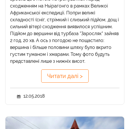
сходженням на Ньїрагонго в рамках Великої
Африканської експедиції. Попри великі
складності (сніг, стрімкий і слизький підйом, дощ і
сильний вітер) сходження виявилося успішним.
Підйом до вершини від турбаза "Заросляк" зайняв
2 год. 20 хв. А ось з погодою не пощастило:
вершина і більше половини шляху було вкрито
густим туманом і хмарами. Тому фото будуть
представлені лише з нижніх висот.
Читати далі >
12.05.2018