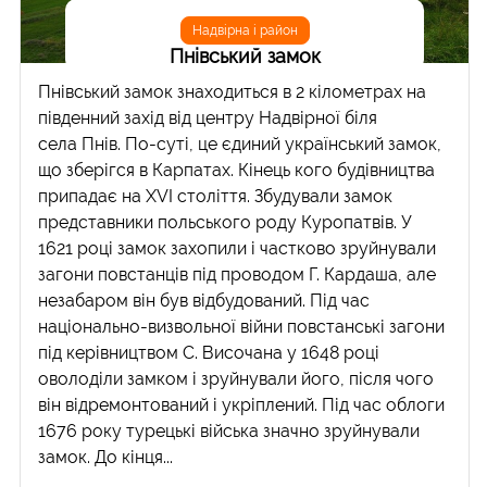
Надвірна і район
Пнівський замок
Пнівський замок знаходиться в 2 кілометрах на
південний захід від центру Надвірної біля
села Пнів. По-суті, це єдиний український замок,
що зберігся в Карпатах. Кінець кого будівництва
припадає на XVI століття. Збудували замок
представники польського роду Куропатвів. У
1621 році замок захопили і частково зруйнували
загони повстанців під проводом Г. Кардаша, але
незабаром він був відбудований. Під час
національно-визвольної війни повстанські загони
під керівництвом С. Височана у 1648 році
оволоділи замком і зруйнували його, після чого
він відремонтований і укріплений. Під час облоги
1676 року турецькі війська значно зруйнували
замок. До кінця...