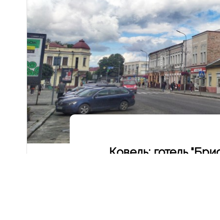
Ковель: готель "Бри
На вихідні 9 - 10 липня 2022 року після довго
Почали мандрівку з міста Ковель. Саме тут - к
час війни, що сполучає Київ і Волинську облас
Волині дійсно є місця цікавіше. Та попри це, К