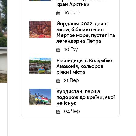
край Арктики
10 Вер
Йорданія-2022: давні
міста, біблійні герої,
Мертве море, пустелі та
легендарна Петра
10 Гру
Експедиція в Колумбію:
Амазонія, кольорові
річки і міста
21 Вер
Курдистан: перша
подорож до країни, якої
не існує
04 Чер