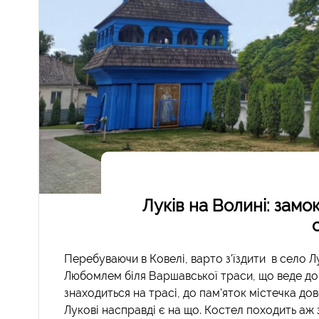
Луків на Волині: замок
Перебуваючи в Ковелі, варто з'їздити в село Лу
Любомлем біля Варшавської траси, що веде до
знаходиться на трасі, до пам'яток містечка до
Лукові насправді є на що. Костел походить аж 