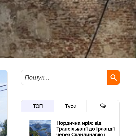
Пошук
ТОП
Тури
Нордична мрія: від
Трансільванії до Ірландії
через Скандинавію і