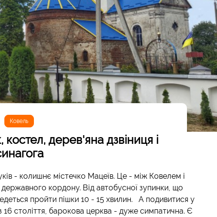
Ковель
, костел, дерев'яна дзвіниця і
синагога
ків - колишнє містечко Мацеїв. Це - між Ковелем і
 державного кордону. Від автобусної зупинки, що
ведеться пройти пішки 10 - 15 хвилин. А подивитися у
з 16 століття, барокова церква - дуже симпатична. Є