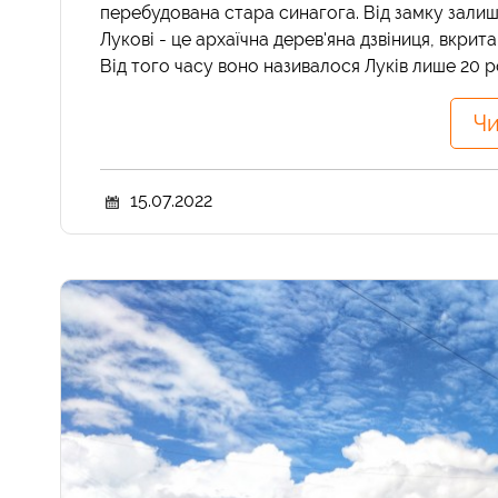
перебудована стара синагога. Від замку залиш
Лукові - це архаїчна дерев'яна дзвіниця, вкрит
Від того часу воно називалося Луків лише 20 рок
Чи
15.07.2022