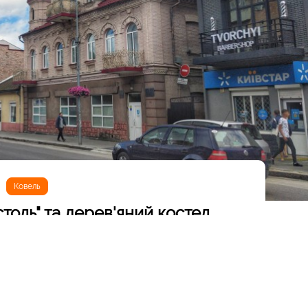
Ковель
столь" та дерев'яний костел
ї перерви у подорожах пощастило побувати на Волині.
інцева зупинка єдиного поїзда, який залишився єдиний під
ть. В Ковель на часто заїжджають мандрівники, бо на
овель здивував декількома цікавими пам'ятками