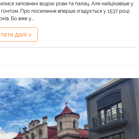
илися заповнені водою рови та палац. Але найцікавіше у
а гонтом. Про поселення вперше згадується у 1537 році.
ів. Бо вже у...
тати далі >