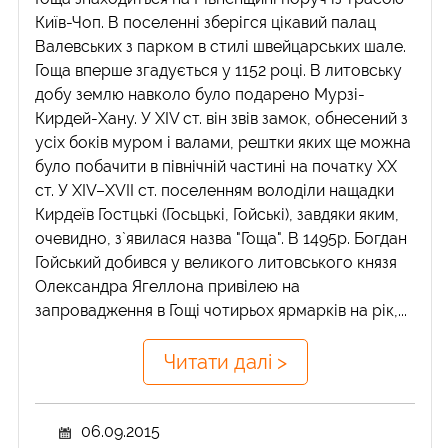
Київ-Чоп. В поселенні зберігся цікавий палац
Валевських з парком в стилі швейцарських шале.
Гоща вперше згадується у 1152 році. В литовську
добу землю навколо було подарено Мурзі-
Кирдей-Хану. У XIV ст. він звів замок, обнесений з
усіх боків муром і валами, рештки яких ще можна
було побачити в північній частині на початку ХХ
ст. У XIV–XVII ст. поселенням володіли нащадки
Кирдеїв Гостцькі (Госьцькі, Гойські), завдяки яким,
очевидно, з`явилася назва "Гоща". В 1495р. Богдан
Гойський добився у великого литовського князя
Олександра Ягеллона привілею на
запровадження в Гощі чотирьох ярмарків на рік,...
Читати далі >
06.09.2015