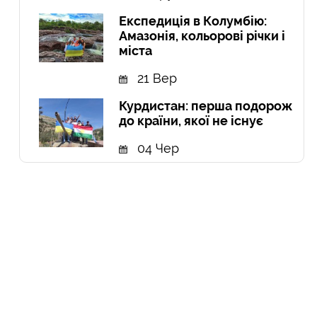
Експедиція в Колумбію:
Амазонія, кольорові річки і
міста
21 Вер
Курдистан: перша подорож
до країни, якої не існує
04 Чер