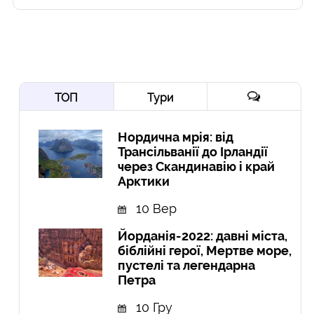
ТОП
Тури
Нордична мрія: від
Трансільванії до Ірландії
через Скандинавію і край
Арктики
10 Вер
Йорданія-2022: давні міста,
біблійні герої, Мертве море,
пустелі та легендарна
Петра
10 Гру