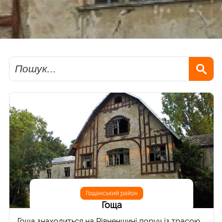
Пошук
Гощанський район
Гоща
Гоща знаходиться на Рівненщині поруч із трасою